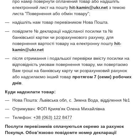
про намір повернути оплачений товар або надішліть
електронний лист на пошту
hit-kamin@ukr.net
з темою
листа "Повернення або обмін товару";
надішліть нам товар перевізником Нова Пошта.
повідомте № декларації надісланої посилки та №
банківської картки чи розрахункового рахунку, для
повернення вартості товару на електронну пошту
hit-
kamin@ukr.net
після отримання і подальшої перевірки вмісту посилки на
відповідність умовам повернення товару, ми повертаємо
Вам гроші на банківську карту чи розрахунковий рахунок
або надсилаємо інший товар
протягом 7 (семи) робочих
днів
.
Куди надсилати товар:
Нова Пошта: Львівська обл, с. Зимна Вода, відділення №1
Отримувач: ФОП Криявʼяк Олена Михайлівна
Телефон:
+38 (063) 122 8477
Послуги перевізників сплачуються окремо за рахунок
Покупця. Обов’язково повідомте номер декларації