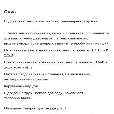
Опис
Водонагрівач непрямого нагріву, стаціонарний, круглий
З двома теплообмінниками, верхній більший теплообмінником
для підключення джерела тепла, тепловий насос,
низькотемпаратурне джерело і нижній теплообмінник менший
Можливість встановлення нагрівального елемента ТРК 150-8/
2,2кВт
Є можливість встановлення нагрівального елемента TJ 6/4" в
додаткову муфту
Матеріал водонагрівача - сталевий, з емальованим
антикорозійним покриттям
Керування - відсутнє
Підведення труб - бокове для води, бокове для
теплообмінника
Обладнані отвором для рециркуляції