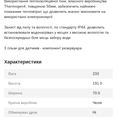
Використання теплоізоляційної піни, власного виробництва
Thermogen4, товщиною 50мм, забезпечить найнижчі
показники тепловтрат, що дозволить значно зекономити на
використанні електроенергії
Захист від пилу та вологості, по стандарту ІР44, дозволить
встановлювати водонагрівач у місцях з високою вологістю та
безпосередньо біля місць забору води
3 гільзи для датчиків - компонент резервуара
Характеристики
Вага
233
Висота
191.0
Ширина
70.0
Країна виробник
Чехія
Обмежувач дров
Ні