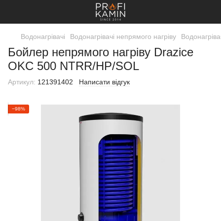
Водонагрівачі
Водонагрівачі непрямого нагріву
Водонагріва
Бойлер непрямого нагріву Drazice
OKC 500 NTRR/HP/SOL
Артикул:
121391402
Написати відгук
−98%