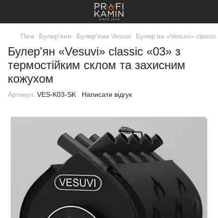
Печі
Булер'яни
Булер'яни Vesuvi
Булер'ян «Vesuvi» classi
Булер'ян «Vesuvi» classic «03» з
термостійким склом та захисним
кожухом
Артикул:
VES-K03-SK
Написати відгук