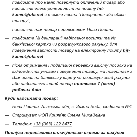
повідомте про намір повернути оплачений товар або
надішліть електронний лист на пошту
hit-
kamin@ukr.net
з темою листа "Повернення або обмін
товару";
надішліть нам товар перевізником Нова Пошта.
повідомте № декларації надісланої посилки та №
банківської картки чи розрахункового рахунку, для
повернення вартості товару на електронну пошту
hit-
kamin@ukr.net
після отримання і подальшої перевірки вмісту посилки на
відповідність умовам повернення товару, ми повертаємо
Вам гроші на банківську карту чи розрахунковий рахунок
або надсилаємо інший товар
протягом 7 (семи)
робочих днів
.
Куди надсилати товар:
Нова Пошта: Львівська обл, с. Зимна Вода, відділення №1
Отримувач: ФОП Криявʼяк Олена Михайлівна
Телефон:
+38 (063) 122 8477
Послуги перевізників сплачуються окремо за рахунок