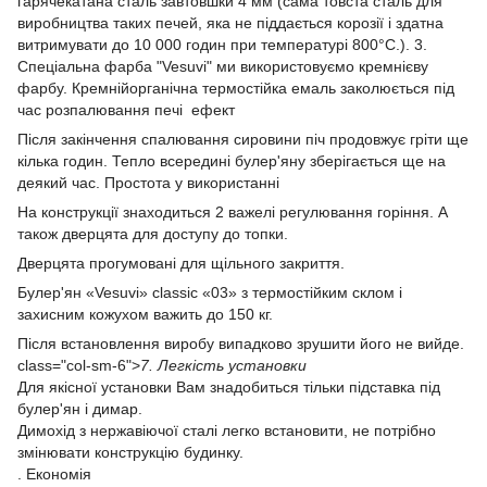
гарячекатана сталь завтовшки 4 мм (сама товста сталь для
виробництва таких печей, яка не піддається корозії і здатна
витримувати до 10 000 годин при температурі 800°С.). 3.
Спеціальна фарба "Vesuvi" ми використовуємо кремнієву
фарбу. Кремнійорганічна термостійка емаль заколюється під
час розпалювання печі ефект
Після закінчення спалювання сировини піч продовжує гріти ще
кілька годин. Тепло всередині булер'яну зберігається ще на
деякий час. Простота у використанні
На конструкції знаходиться 2 важелі регулювання горіння. А
також дверцята для доступу до топки.
Дверцята прогумовані для щільного закриття.
Булер'ян «Vesuvi» classic «03» з термостійким склом і
захисним кожухом важить до 150 кг.
Після встановлення виробу випадково зрушити його не вийде.
class="col-sm-6">
7. Легкість установки
Для якісної установки Вам знадобиться тільки підставка під
булер'ян і димар.
Димохід з нержавіючої сталі легко встановити, не потрібно
змінювати конструкцію будинку.
. Економія