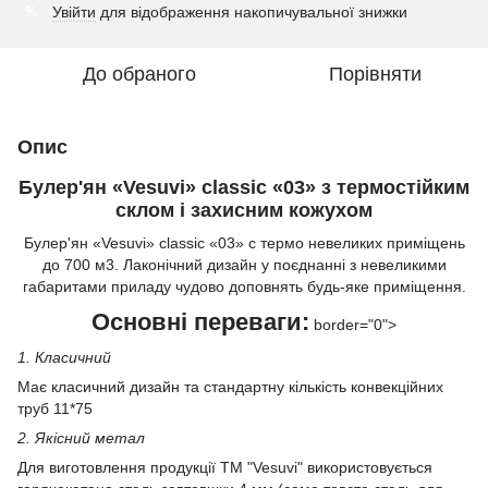
Увійти
для відображення накопичувальної знижки
%
До обраного
Порівняти
Опис
Булер'ян «Vesuvi» classic «03» з термостійким
склом і захисним кожухом
Булер'ян «Vesuvi» classic «03» c термо невеликих приміщень
до 700 м3. Лаконічний дизайн у поєднанні з невеликими
габаритами приладу чудово доповнять будь-яке приміщення.
Основні переваги:
border="0">
1. Класичний
Має класичний дизайн та стандартну кількість конвекційних
труб 11*75
2. Якісний метал
Для виготовлення продукції ТМ "Vesuvi" використовується