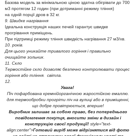
Базова модель за мінімальною ціною здатна обігрівати до 700
м3 протягом 12 годин (при дотриманні режиму тління)
на одній порції дров в 32 кг.
9. Швидке нагрівання
Ідеальна конструкція наших печей гарантує швидке
прогрівання приміщень.
При підтримці режиму тління швидкість нагрівання 27 м3/хв.
10. років.
Для цього уникайте тривалого горіння і правильно
очищайте зольник.
11. Скло
Термостійке скло дозволяє безпечно контролювати процес
горіння або тління. світла.
12.
Увага!
Піч пофарбована кремнійорганічною жаростійкою емаллю.
для термообробки прогріти піч на вулиці або в приміщенні,
що добре провітрюється, вперше!
Виробник залишає за собою право, без попереднього
повідомлення покупця, вносити зміни в дизайн і
конструкцію своєї продукції!
style="text-
align:center">
Готовий виріб може відрізнятися від фото
на сайті не втрачаючи своєї функціональності та