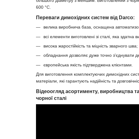
більшого діаметру з меншим. Виготовлений з чор
600 °С.
Переваги димохідних систем від Darco:
велика виробнича база, оснащена автоматиз
всі елементи виготовлені зі сталі, яка здатна
висока жаростійкість та міцність зварного шва;
обладнання дозволяє дуже точно з'єднувати де
європейська якість підтверджена клієнтами.
Для виготовлення комплектуючих димохідних си
матеріали, які гарантують надійність та довговічніс
Відеоогляд асортименту, виробництва та
чорної сталі