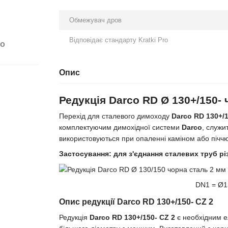
Обмежувач дров
Відповідає стандарту Kratki Pro
бо
Опис
Редукція Darco RD Ø 130+/150-
Перехід для сталевого димоходу
Darco RD 130+/1
комплектуючим димохідної системи
Darco
, служи
використовуються при опаленні каміном або піччю
Застосування: для з'єднання сталевих труб рі
DN1 = Ø1
Опис редукції Darco RD 130+/150- CZ 2
Редукція
Darco RD 130+/150- CZ 2
є необхідним е