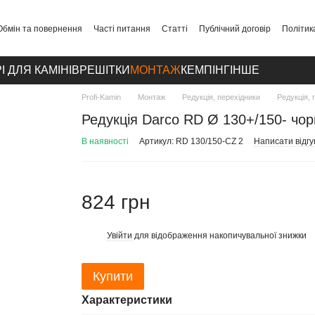
Обмін та повернення
Часті питання
Статті
Публічний договір
Політик
І ДЛЯ КАМІНІВ
РЕШІТКИ
МОНТАЖ
КЕМПІНГ
ІНШЕ
Profi-Kamin
Монтаж
Редукція, перехідники
Редукція, 
Редукція Darco RD Ø 130+/150- чор
В наявності
Артикул: RD 130/150-CZ 2
Написати відгу
824 грн
Увійти
для відображення накопичувальної знижки
%
Купити
Характеристики