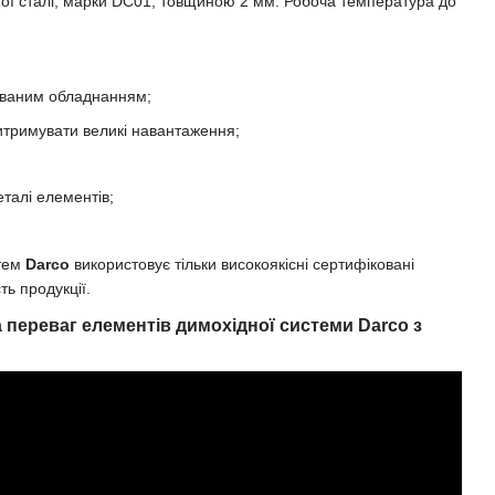
ної сталі, марки DC01, товщиною 2 мм. Робоча температура до
ованим обладнанням;
 витримувати великі навантаження;
талі елементів;
стем
Darco
використовує тільки високоякісні сертифіковані
ть продукції.
 переваг елементів димохідної системи Darco з