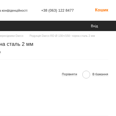
Кошик
+38 (063) 122 8477
а конфіденційності
Вхід
перехідники Darco
Редукція Darco RD Ø 130+/150- чорна сталь 2 мм
на сталь 2 мм
к
Порівняти
В бажання