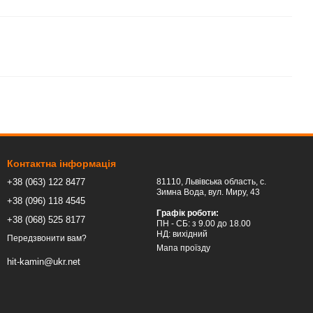
Контактна інформація
+38 (063) 122 8477
81110, Львівська область, c.
Зимна Вода, вул. Миру, 43
+38 (096) 118 4545
Графік роботи:
+38 (068) 525 8177
ПН - СБ: з 9.00 до 18.00
НД: вихідний
Передзвонити вам?
Мапа проїзду
hit-kamin@ukr.net