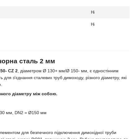
Ні
Ні
 чорна сталь 2 мм
50- CZ 2
, діаметром Ø 130+ мм/Ø 150- мм, є одностінним
ть для з'єднання сталевих труб димоходу, різного діаметру, які
.
зного діаметру між собою.
30 мм, DN2 = Ø150 мм
лементом для безпечного підключення димохідної труби