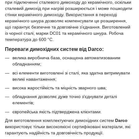
при підключенні сталевого димоходу до керамічного, оскільки
сталевий димохід при нагріві розширюється і може пошкодити
стінки керамічного димоходу. Використання в переході
керамічного шнура дозволяє компенсувати це розширення,
що гарантує безпечне та довговічне з'єднання. Виготовлений
із чорної сталі, марки DC01 та керамічного шнура. Робоча
температура до 600 °С.
Переваги димохідних систем від Darco:
велика виробнича база, оснащена автоматизованим
обладнанням;
всі елементи виготовлені зі сталі, яка здатна витримувати
великі навантаження;
висока жаростійкість та міцність зварного шва;
обладнання дозволяє дуже точно з'єднувати деталі
елементів;
європейська якість підтверджена клієнтами.
Для виготовлення комплектуючих димохідних систем
Darco
використовує тільки високоякісні сертифіковані матеріали, які
гарантують надійність та довговічність продукції.