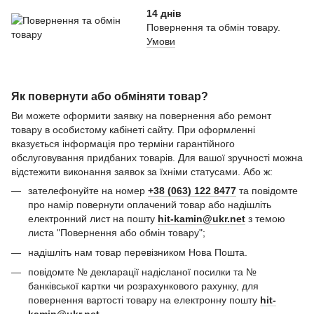
14 днів
Повернення та обмін товару.
Умови
Як повернути або обміняти товар?
Ви можете оформити заявку на повернення або ремонт
товару в особистому кабінеті сайту. При оформленні
вказується інформація про терміни гарантійного
обслуговування придбаних товарів. Для вашої зручності можна
відстежити виконання заявок за їхніми статусами. Або ж:
зателефонуйте на номер
+38 (063) 122 8477
та повідомте
про намір повернути оплачений товар або надішліть
електронний лист на пошту
hit-kamin@ukr.net
з темою
листа "Повернення або обмін товару";
надішліть нам товар перевізником Нова Пошта.
повідомте № декларації надісланої посилки та №
банківської картки чи розрахункового рахунку, для
повернення вартості товару на електронну пошту
hit-