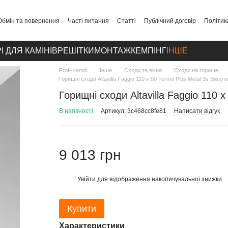
Обмін та повернення
Часті питання
Статті
Публічний договір
Політик
І ДЛЯ КАМІНІВ
РЕШІТКИ
МОНТАЖ
КЕМПІНГ
ІНШЕ
Profi-Kamin
Інше
Сходи та вікна
Сходи на горище
Горищні сходи Altavilla Faggio 110 х 90 Termo Plus Metal 3s Висот
Горищні сходи Altavilla Faggio 110 
В наявності
Артикул: 3c468cc8fe81
Написати відгук
9 013 грн
Увійти
для відображення накопичувальної знижки
%
Купити
Характеристики