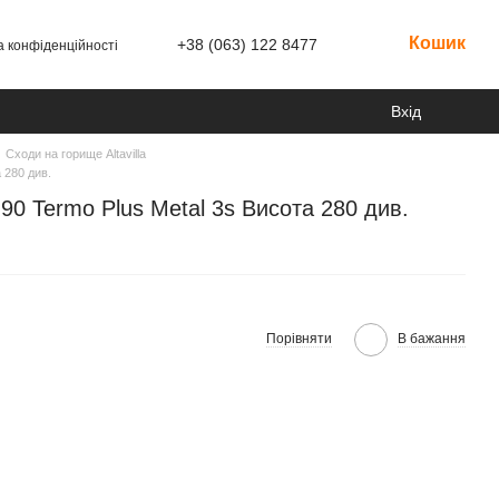
Кошик
+38 (063) 122 8477
а конфіденційності
Вхід
Сходи на горище Altavilla
а 280 див.
х 90 Termo Plus Metal 3s Висота 280 див.
Порівняти
В бажання