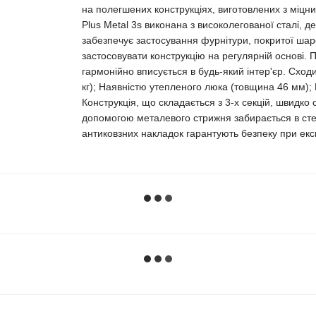
на полегшених конструкціях, виготовлених з міцних
Plus Metal 3s виконана з високолегованої сталі, д
забезпечує застосування фурнітури, покритої шар
застосовувати конструкцію на регулярній основі.
гармонійно вписується в будь-який інтер'єр. Схо
кг); Наявністю утепленого люка (товщина 46 мм);
Конструкція, що складається з 3-х секцій, швидко
допомогою металевого стрижня забирається в стел
антиковзних накладок гарантують безпеку при екс