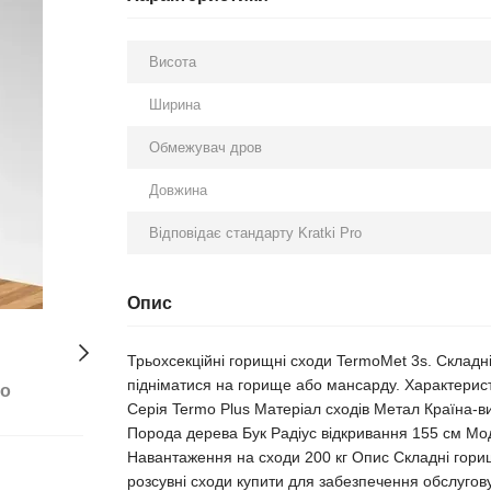
Висота
Ширина
Обмежувач дров
Довжина
Відповідає стандарту Kratki Pro
Опис
Трьохсекційні горищні сходи TermoMet 3s. Складні
підніматися на горище або мансарду. Характерис
бо
Серія Termo Plus Матеріал сходів Метал Країна-ви
Порода дерева Бук Радіус відкривання 155 см Мод
Навантаження на сходи 200 кг Опис Складні горищн
розсувні сходи купити для забезпечення обслугову