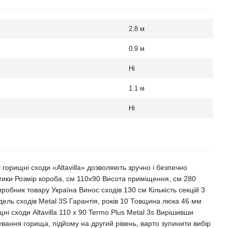
2.8 м
0.9 м
Ні
1.1 м
Ні
 горищні сходи «Altavilla» дозволяють зручно і безпечно
тики Розмір короба, см 110х90 Висота приміщення, см 280
робник товару Україна Винос сходів 130 см Кількість секцій 3
ель сходів Metal 3S Гарантія, років 10 Товщина люка 46 мм
і сходи Altavilla 110 х 90 Termo Plus Metal 3s Вирішивши
вання горища, підйому на другий рівень, варто зупинити вибір