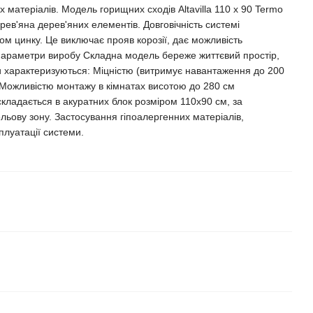
 матеріалів. Модель горищних сходів Altavilla 110 х 90 Termo
ерев'яна дерев'яних елементів. Довговічність системі
ом цинку. Це виключає прояв корозії, дає можливість
 Параметри виробу Складна модель береже життєвий простір,
ди характеризуються: Міцністю (витримує навантаження до 200
 Можливістю монтажу в кімнатах висотою до 280 см
 складається в акуратних блок розміром 110х90 см, за
ьову зону. Застосування гіпоалергенних матеріалів,
плуатації системи.