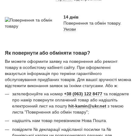
14 днів
Повернення та обмін товару.
Умови
Як повернути або обміняти товар?
Ви можете оформити заявку на повернення або ремонт
товару в особистому кабінеті сайту. При оформленні
вказується інформація про терміни гарантійного
обслуговування придбаних товарів. Для вашої зручності можна
відстежити виконання заявок за їхніми статусами. Або ж:
зателефонуйте на номер
+38 (063) 122 8477
та повідомте
про намір повернути оплачений товар або надішліть
електронний лист на пошту
hit-kamin@ukr.net
з темою
листа "Повернення або обмін товару";
надішліть нам товар перевізником Нова Пошта.
повідомте № декларації надісланої посилки та №
банківської картки чи розрахункового рахунку, для