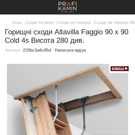
Інше
Сходи та вікна
Сходи на горище
Сходи на горище Alta
Горищні сходи Altavilla Faggio 90 х 90
Cold 4s Висота 280 див.
Артикул:
220bc3a6c95d
Написати відгук