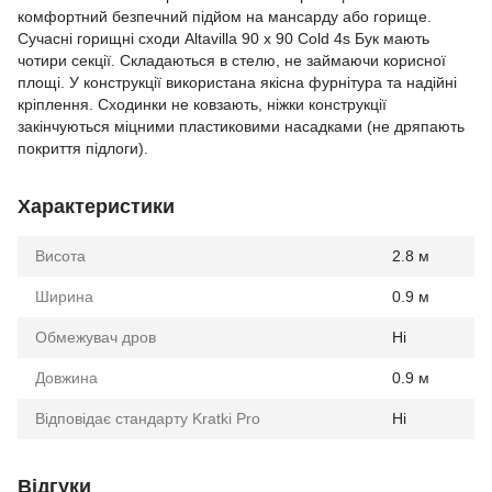
комфортний безпечний підйом на мансарду або горище.
Сучасні горищні сходи Altavilla 90 х 90 Cold 4s Бук мають
чотири секції. Складаються в стелю, не займаючи корисної
площі. У конструкції використана якісна фурнітура та надійні
кріплення. Сходинки не ковзають, ніжки конструкції
закінчуються міцними пластиковими насадками (не дряпають
покриття підлоги).
Характеристики
Висота
2.8 м
Ширина
0.9 м
Обмежувач дров
Ні
Довжина
0.9 м
Відповідає стандарту Kratki Pro
Ні
Відгуки