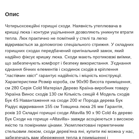
Опис
Чотирьохсекційні горищні сходи. Наявність утеплювача в
кришці люка і контури ущільнення дозволяють уникнути втрати
тепла. Люк практично не помітний у стелі та легко
відкривається за допомогою спеціального стрижня. У складних
горищних сходах передбачений оригінальний замок, який
надійно фіксує кришку люка. Сходи мають протиковзкі виїмки,
що забезпечують комфорт і безпеку використання. З'єднання
єднання бічних елементів і сходинок сходів в кріплення
"ластівчин хвіст" гарантує надійність і міцність конструкції.
Характеристики Розмір короба, см 90х90 Висота приміщення,
см 280 Серія Cold Матеріал Дерево Країна-виробник товару
Україна Винос сходів 130 см Кількість секцій 4 Модель сходів
Бук 4S Навантаження на сходи 200 кг Порода дерева Бук
Радіус відкривання 155 см Товщина люка 26 мм Гарантія,
років 10 Складні горищні сходи Altavilla 90 х 90 Cold 4s дерево
Бук Сходи на горище «Altavilla» завжди асоціюються з високою
якістю та помірними цінами. Укомплектовані герметичним
стельовим люком, сходи дерев'яна яні, купити які можна у нас,
забезпечать вам збереження тепла в приміщенні і