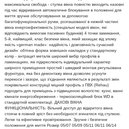
максимальна свобода - стулка вікна повністю виходить назовні
під час відкривання автоматичне блокування в положенні для
миття зручне обслуговування за допомогою
багатофункціональної ручки, розташованої в нижній частині
вікна енергоефективність (спеціальні моделі вікон, які
відповідають вимогам пасивних будинків) 4 точки замикання,
5-й, найвищий, клас безпеки вікна, який захищає від злому
якість «german made»: надійність і довговічність сучасний
дизайн: обтічна форма зовнішніх накладок у стандартному
колір - антрацит металік широкий вибір профілів в
ламинациях, які підкреслюють індивідуальний характер
шкірного приміщення простий і швидкий монтаж регульована
фурнітура, яка без демонтажу вікна дозволяє усунути
перекоси і зазори, що з'єднання являються в результаті змін
покрівельної конструкції міцний профіль з ПВХ (Rehau)
підходить для приміщень з підвищеною вологістю: кухні, ванні
кімнати енергозбереження - термоізоляційний блок WD в
стандартній комплектації. ДАХОВІ ВІКНА
ФУНКЦІОНАЛЬНІСТЬ: Вільний доступ до відкритого вікна
стоячи в повний зріст без необхідності згинатися під стулкою.
Легке та ефективне провітрювання. Зручне і безпечне
положення для миття Розмір 05/07 05/09 05/11 06/11 06/14