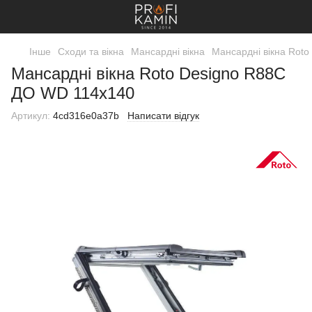
Інше
Сходи та вікна
Мансардні вікна
Мансардні вікна Roto
Мансардні вікна Roto Designo R88С
ДО WD 114х140
Артикул:
4cd316e0a37b
Написати відгук