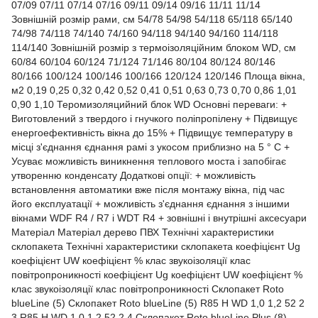
07/09 07/11 07/14 07/16 09/11 09/14 09/16 11/11 11/14
Зовнішній розмір рами, см 54/78 54/98 54/118 65/118 65/140
74/98 74/118 74/140 74/160 94/118 94/140 94/160 114/118
114/140 Зовнішній розмір з термоізоляційним блоком WD, см
60/84 60/104 60/124 71/124 71/146 80/104 80/124 80/146
80/166 100/124 100/146 100/166 120/124 120/146 Площа вікна,
м2 0,19 0,25 0,32 0,42 0,52 0,41 0,51 0,63 0,73 0,70 0,86 1,01
0,90 1,10 Теромизоляцийний блок WD Основні переваги: +
Виготовлений з твердого і гнучкого поліпропілену + Підвищує
енергоефективність вікна до 15% + Підвищує температуру в
місці з'єднання єднання рамі з укосом приблизно на 5 ° C +
Усуває можливість виникнення теплового моста і запобігає
утворенню конденсату Додаткові опції: + можливість
встановлення автоматики вже після монтажу вікна, під час
його експлуатації + можливість з'єднання єднання з іншими
вікнами WDF R4 / R7 i WDT R4 + зовнішні і внутрішні аксесуари
Матеріал Матеріал дерево ПВХ Технічні характеристики
склопакета Технічні характеристики склопакета коефіцієнт Ug
коефіцієнт UW коефіцієнт % клас звукоізоляції клас
повітропроникності коефіцієнт Ug коефіцієнт UW коефіцієнт %
клас звукоізоляції клас повітропроникності Склопакет Roto
blueLine (5) Склопакет Roto blueLine (5) R85 H WD 1,0 1,2 52 2
3 R85 H WD 1,0 1,2 52 2 4 Склопакет Roto blueLine Plus (8)