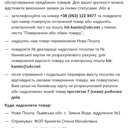
обслуговування придбаних товарів. Для вашої зручності можна
відстежити виконання заявок за їхніми статусами. Або ж:
зателефонуйте на номер
+38 (063) 122 8477
та повідомте
про намір повернути оплачений товар або надішліть
електронний лист на пошту
hit-kamin@ukr.net
з темою
листа "Повернення або обмін товару";
надішліть нам товар перевізником Нова Пошта.
повідомте № декларації надісланої посилки та №
банківської картки чи розрахункового рахунку, для
повернення вартості товару на електронну пошту
hit-
kamin@ukr.net
після отримання і подальшої перевірки вмісту посилки на
відповідність умовам повернення товару, ми повертаємо
Вам гроші на банківську карту чи розрахунковий рахунок
або надсилаємо інший товар
протягом 7 (семи) робочих
днів
.
Куди надсилати товар:
Нова Пошта: Львівська обл, с. Зимна Вода, відділення №1
Отримувач: ФОП Криявʼяк Олена Михайлівна