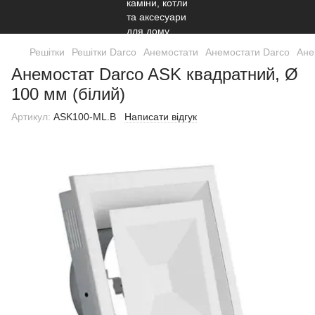
Решітки
Решітки Darco
Анемостати
Анемостати Darco
Ане
Анемостат Darco ASK квадратний, Ø
100 мм (білий)
Артикул:
ASK100-ML.B
Написати відгук