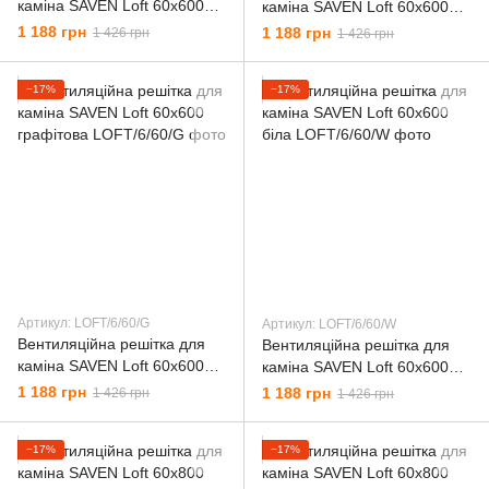
каміна SAVEN Loft 60х600
каміна SAVEN Loft 60х600
чорна
кремова
1 188 грн
1 188 грн
1 426 грн
1 426 грн
−17%
−17%
Артикул: LОFT/6/60/G
Артикул: LОFT/6/60/W
Вентиляційна решітка для
Вентиляційна решітка для
каміна SAVEN Loft 60х600
каміна SAVEN Loft 60х600
графітова
біла
1 188 грн
1 188 грн
1 426 грн
1 426 грн
−17%
−17%