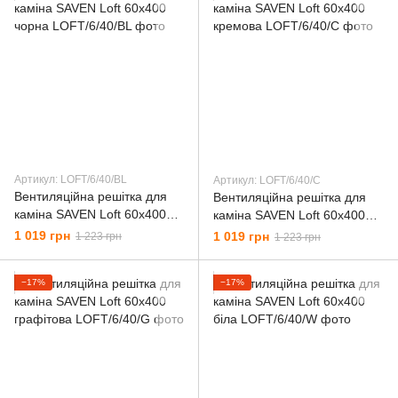
Артикул: LОFT/6/40/BL
Артикул: LОFT/6/40/C
Вентиляційна решітка для
Вентиляційна решітка для
каміна SAVEN Loft 60х400
каміна SAVEN Loft 60х400
чорна
кремова
1 019 грн
1 019 грн
1 223 грн
1 223 грн
−17%
−17%