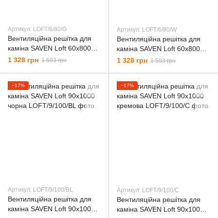
Артикул: LОFT/6/80/G
Артикул: LОFT/6/80/W
Вентиляційна решітка для
Вентиляційна решітка для
каміна SAVEN Loft 60х800
каміна SAVEN Loft 60х800
графітова
біла
1 328 грн
1 328 грн
1 593 грн
1 593 грн
−17%
−17%
Артикул: LОFT/9/100/BL
Артикул: LОFT/9/100/C
Вентиляційна решітка для
Вентиляційна решітка для
каміна SAVEN Loft 90х1000
каміна SAVEN Loft 90х1000