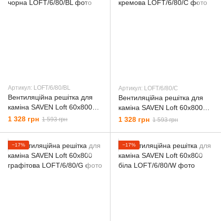
Артикул: LОFT/6/80/BL
Артикул: LОFT/6/80/C
Вентиляційна решітка для
Вентиляційна решітка для
каміна SAVEN Loft 60х800
каміна SAVEN Loft 60х800
чорна
кремова
1 328 грн
1 328 грн
1 593 грн
1 593 грн
−17%
−17%