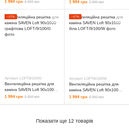
чорна
кремова
1 994 грн
1 994 грн
2 392 грн
2 392 грн
−17%
−17%
Артикул: LОFT/9/100/G
Артикул: LОFT/9/100/W
Вентиляційна решітка для
Вентиляційна решітка для
каміна SAVEN Loft 90х1000
каміна SAVEN Loft 90х1000
графітова
біла
1 994 грн
1 994 грн
2 392 грн
2 392 грн
Показати ще 12 товарів