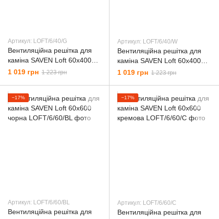
Артикул: LОFT/6/40/G
Артикул: LОFT/6/40/W
Вентиляційна решітка для
Вентиляційна решітка для
каміна SAVEN Loft 60х400
каміна SAVEN Loft 60х400
графітова
біла
1 019 грн
1 019 грн
1 223 грн
1 223 грн
−17%
−17%
Артикул: LОFT/6/60/BL
Артикул: LОFT/6/60/C
Вентиляційна решітка для
Вентиляційна решітка для