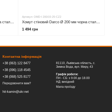
Артикул: OMD-I 200/15-25-CZ2
Хомут стіновий Darco Ø 180 мм чорна сталь 2 мм
Хомут стіновий Darco Ø 200 мм чорна сталь 2 мм
1 494 грн
Контактна інформація
+38 (063) 122 8477
81110, Львівська область, c.
Зимна Вода, вул. Миру, 43
+38 (096) 118 4545
Графік роботи:
+38 (068) 525 8177
ПН - СБ: з 9.00 до 18.00
НД: вихідний
Передзвонити вам?
Мапа проїзду
hit-kamin@ukr.net