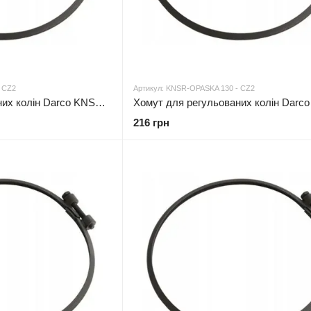
 CZ2
Артикул: KNSR-OPASKA 130 - CZ2
Хомут для регульованих колін Darco KNSR-OPASKA Ø 120 чорна сталь 2 мм
216 грн