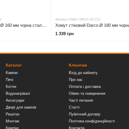
2
Артикул: OMD-I 180/15-25-CZ2
Хомут стіновий Darco Ø 160 мм чорна сталь 2 мм
1 339 грн
Каталог
Клієнтам
Каміни
Вхід до кабінету
Печі
Про нас
Котли
Оплата і доставка
Водонагрівачі
Обмін та повернення
Аксесуари
Часті питання
Двері для камінів
Статті
Решітки
Публічний договір
Монтаж
Політика конфіденційності
Кемпінг
Контакти