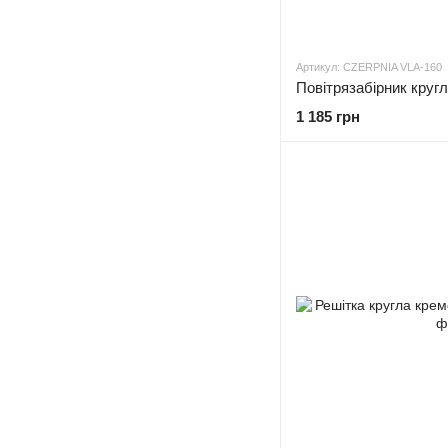
Артикул: CZERPNIA VLA-160
Повітрязабірник круг
1 185 грн