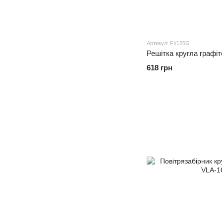
Артикул: FI/125G
Решітка кругла графі
618 грн