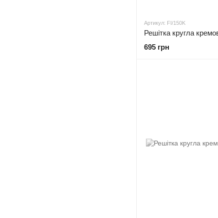
Артикул: FI/150K
Решітка кругла кремов
695 грн