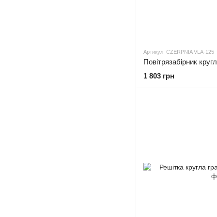
Артикул: CZERPNIA VLA-125
Повітрязабірник круг
1 803 грн