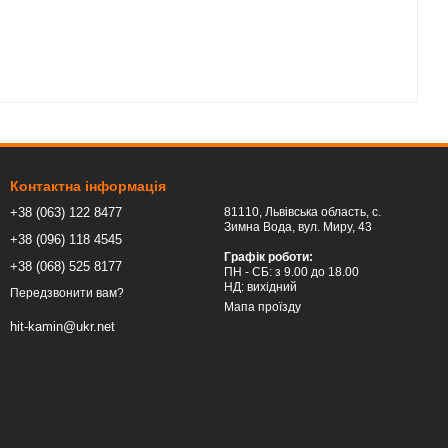
Контактна інформація
+38 (063) 122 8477
81110, Львівська область, c.
Зимна Вода, вул. Миру, 43
+38 (096) 118 4545
Графік роботи:
+38 (068) 525 8177
ПН - СБ: з 9.00 до 18.00
НД: вихідний
Передзвонити вам?
Мапа проїзду
hit-kamin@ukr.net