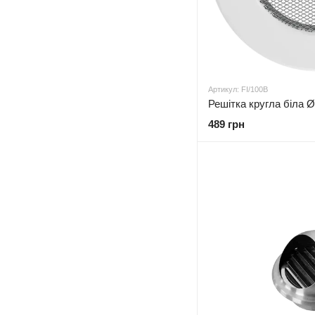
Артикул: FI/100B
Решітка кругла біла Ø
489 грн