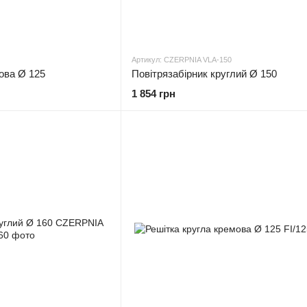
Артикул: CZERPNIA VLA-150
това Ø 125
Повітрязабірник круглий Ø 150
1 854 грн