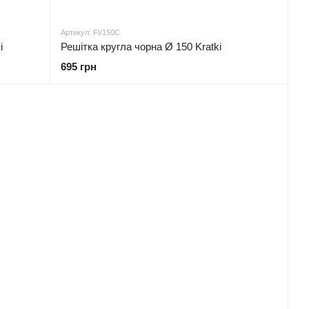
Артикул: FI/150C
i
Решітка кругла чорна Ø 150 Kratki
695 грн