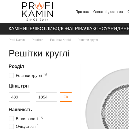
Перейти до основного контенту
Про нас
Оплата і доставка
Контакти
КАМІНИ
ПЕЧІ
КОТЛИ
ВОДОНАГРІВАЧІ
АКСЕСУАРИ
ДВЕР
Profi-Kamin
Решітки
Решітки Kratki
Решітки круглі
Решітки круглі
Розділ
16
Решітки круглі
Ціна, грн
Від Ціна, грн
До Ціна, грн
ОК
Наявність
15
В наявності
1
Очікується