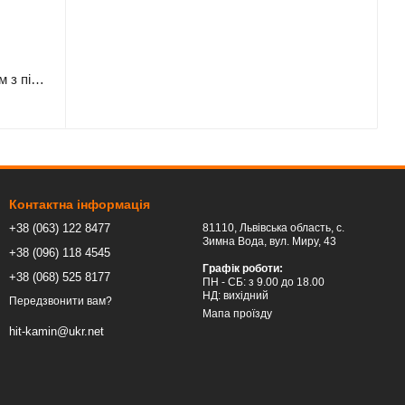
Сковорода з диску Mzavod Фрея 50см з підвісом для вогню та кришкою
Контактна інформація
+38 (063) 122 8477
81110, Львівська область, c.
Зимна Вода, вул. Миру, 43
+38 (096) 118 4545
Графік роботи:
+38 (068) 525 8177
ПН - СБ: з 9.00 до 18.00
НД: вихідний
Передзвонити вам?
Мапа проїзду
hit-kamin@ukr.net