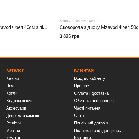
Артикул: 1080250100004
Сковорода з диску Mzavod Фрея 40см з підвісом для вогню та кришкою
3 825 грн
Каталог
Клієнтам
Каміни
Вхід до кабінету
Печі
Про нас
Котли
Оплата і доставка
Водонагрівачі
Обмін та повернення
Аксесуари
Часті питання
Двері для камінів
Статті
Решітки
Публічний договір
Монтаж
Політика конфіденційності
Кемпінг
Контакти