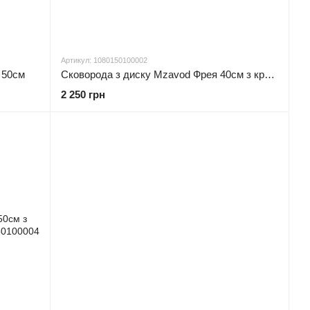
Артикул: 1080150100002
 50см
Сковорода з диску Mzavod Фрея 40см з кришкою та чохлом
2 250 грн