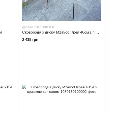
Артикул: 1080130100008
см
Сковорода з диску Mzavod Фрея 40см з підвісом для вогню
2 438 грн