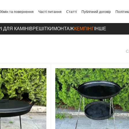
Обмін та повернення
Часті питання
Статті
Публічний договір
Політик
І ДЛЯ КАМІНІВ
РЕШІТКИ
МОНТАЖ
КЕМПІНГ
ІНШЕ
С