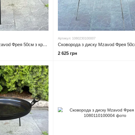
Артикул: 1080230100007
Сковорода з диску Mzavod Фрея 50см з кришкою
2 625 грн