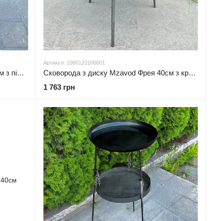
Артикул: 1080120100001
Сковорода з диску Mzavod Фрея 50см з підвісом для вогню
Сковорода з диску Mzavod Фрея 40см з кришкою
1 763 грн