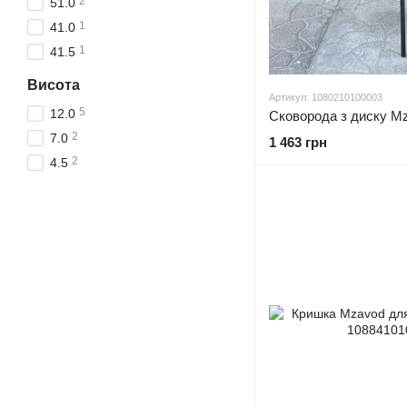
2
51.0
1
41.0
1
41.5
Висота
Артикул: 1080210100003
5
12.0
Сковорода з диску M
2
7.0
1 463 грн
2
4.5