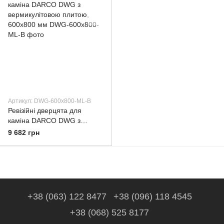
Артикул: DWG-600x800-ML-B
Ревізійні дверцята для
каміна DARCO DWG з
вермикулітовою плитою,
9 682 грн
600x800 мм
+38 (063) 122 8477
+38 (096) 118 4545
+38 (068) 525 8177