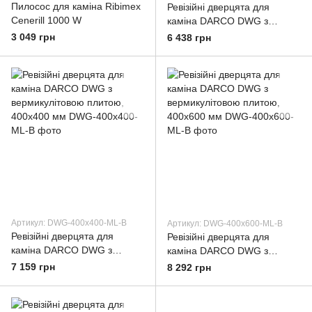
Пилосос для каміна Ribimex
Ревізійні дверцята для
Cenerill 1000 W
каміна DARCO DWG з
вермикулітовою плитою,
3 049 грн
6 438 грн
300x300 мм
Артикул: DWG-400x400-ML-B
Артикул: DWG-400x600-ML-B
Ревізійні дверцята для
Ревізійні дверцята для
каміна DARCO DWG з
каміна DARCO DWG з
вермикулітовою плитою,
вермикулітовою плитою,
7 159 грн
8 292 грн
400x400 мм
400x600 мм