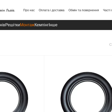
Про нас
Оплата і доставка
Обмін та повернення
Часті
Публічний договір
Політика конфіденційності
Контакти
нів
Решітки
Монтаж
Кемпінг
Інше
С