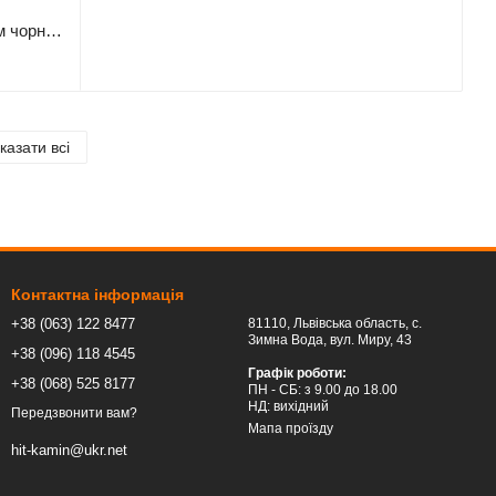
Розета для димоходу Darco Ø 160 мм чорна сталь 0,6 мм
казати всі
Контактна інформація
+38 (063) 122 8477
81110, Львівська область, c.
Зимна Вода, вул. Миру, 43
+38 (096) 118 4545
Графік роботи:
+38 (068) 525 8177
ПН - СБ: з 9.00 до 18.00
НД: вихідний
Передзвонити вам?
Мапа проїзду
hit-kamin@ukr.net