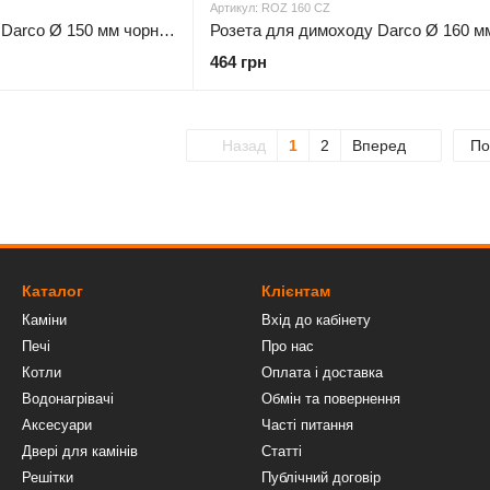
Артикул: ROZ 160 CZ
Розета для димоходу Darco Ø 150 мм чорна сталь 0,6 мм
464 грн
Назад
1
2
Вперед
По
Каталог
Клієнтам
Каміни
Вхід до кабінету
Печі
Про нас
Котли
Оплата і доставка
Водонагрівачі
Обмін та повернення
Аксесуари
Часті питання
Двері для камінів
Статті
Решітки
Публічний договір