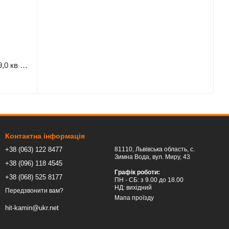
Сталева піч BOKAR Aston ST 4380 ( 9,0 кв ) White ceramatex
Контактна інформація
+38 (063) 122 8477
81110, Львівська область, c.
Зимна Вода, вул. Миру, 43
+38 (096) 118 4545
Графік роботи:
+38 (068) 525 8177
ПН - СБ: з 9.00 до 18.00
НД: вихідний
Передзвонити вам?
Мапа проїзду
hit-kamin@ukr.net