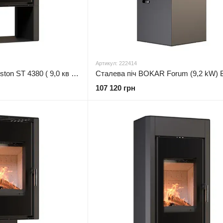
Артикул: 222414
Сталева піч BOKAR Aston ST 4380 ( 9,0 кв ) black ceramatex
107 120 грн