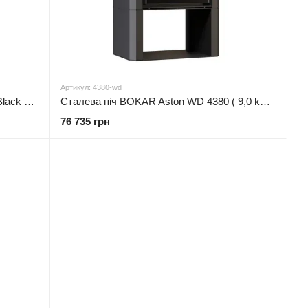
Артикул: 4380-wd
Сталева піч BOKAR Forum (9,2 kW) Black Ceramtex
Сталева піч BOKAR Aston WD 4380 ( 9,0 kW ) black ceramatex
76 735 грн