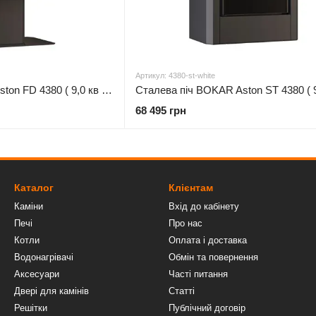
Артикул: 4380-st-white
Сталева піч BOKAR Aston FD 4380 ( 9,0 кв ) black ceramatex
68 495 грн
Каталог
Клієнтам
Каміни
Вхід до кабінету
Печі
Про нас
Котли
Оплата і доставка
Водонагрівачі
Обмін та повернення
Аксесуари
Часті питання
Двері для камінів
Статті
Решітки
Публічний договір