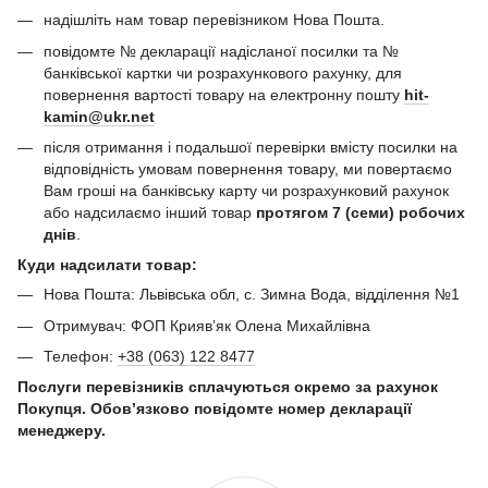
надішліть нам товар перевізником Нова Пошта.
повідомте № декларації надісланої посилки та №
банківської картки чи розрахункового рахунку, для
повернення вартості товару на електронну пошту
hit-
kamin@ukr.net
після отримання і подальшої перевірки вмісту посилки на
відповідність умовам повернення товару, ми повертаємо
Вам гроші на банківську карту чи розрахунковий рахунок
або надсилаємо інший товар
протягом 7 (семи) робочих
днів
.
Куди надсилати товар:
Нова Пошта: Львівська обл, с. Зимна Вода, відділення №1
Отримувач: ФОП Криявʼяк Олена Михайлівна
Телефон:
+38 (063) 122 8477
Послуги перевізників сплачуються окремо за рахунок
Покупця. Обов’язково повідомте номер декларації
менеджеру.