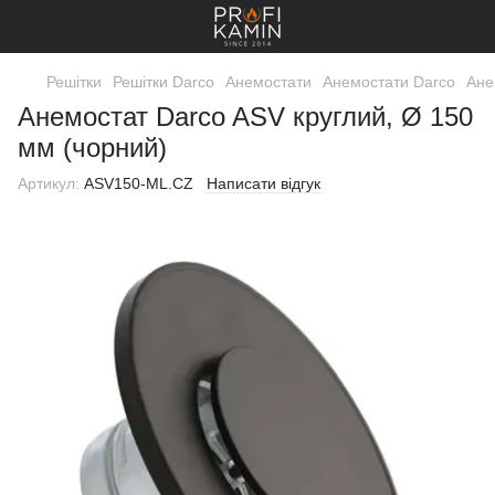
Решітки
Решітки Darco
Анемостати
Анемостати Darco
Ане
Анемостат Darco ASV круглий, Ø 150
мм (чорний)
Артикул:
ASV150-ML.CZ
Написати відгук