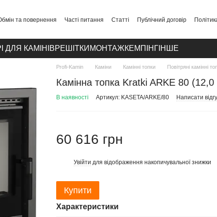
Обмін та повернення
Часті питання
Статті
Публічний договір
Політик
І ДЛЯ КАМІНІВ
РЕШІТКИ
МОНТАЖ
КЕМПІНГ
ІНШЕ
Profi-Kamin
Каміни
Камінні топки
Повітряні камінні то
Камінна топка Kratki ARKE 80 (12,0 
В наявності
Артикул: KASETA/ARKE/80
Написати відгу
60 616 грн
Увійти
для відображення накопичувальної знижки
%
Купити
Характеристики