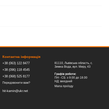
Контактна інформація
+38 (063) 122 8477
81110, Львівська область, c.
Зимна Вода, вул. Миру, 43
+38 (096) 118 4545
Графік роботи:
+38 (068) 525 8177
ПН - СБ: з 9.00 до 18.00
НД: вихідний
Передзвонити вам?
Мапа проїзду
hit-kamin@ukr.net