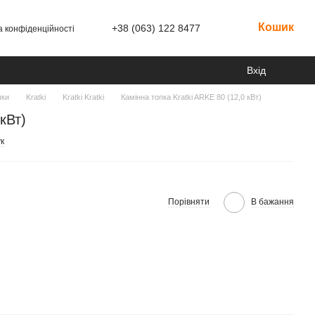
Кошик
+38 (063) 122 8477
а конфіденційності
Вхід
пки
Kratki
Kratki Kratki
Камінна топка Kratki ARKE 80 (12,0 кВт)
кВт)
к
Порівняти
В бажання