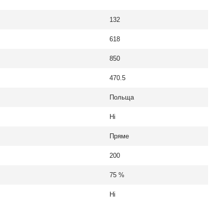
132
618
850
470.5
Польща
Ні
Пряме
200
75 %
Ні