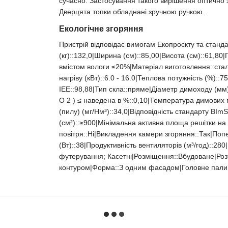
сучасно. Застосування такого вирішення оптично 
Дверцята топки обладнані зручною ручкою.
Екологічне згоряння
Пристрій відповідає вимогам Екопроєкту та стан
(кг)::132,0|Ширина (см)::85,00|Висота (см)::61,80
вмістом вологи ≤20%|Матеріал виготовлення::сталь
нагріву (кВт)::6.0 - 16.0|Теплова потужність (%):
ІЕЕ::98,88|Тип скла::пряме|Діаметр димоходу (мм)
O 2 ) ≤ наведена в %::0,10|Температура димових 
(пилу) (мг/Нм³)::34,0|Відповідність стандарту BI
(см²)::≥900|Мінімальна активна площа решітки на в
повітря::Ні|Викладення камери згоряння::Так|Попе
(Вт)::38|Продуктивність вентиляторів (м³/год)::28
футерування; Касетні|Розміщення::Вбудоване|Роз
контуром|Форма::З одним фасадом|Головне паливо