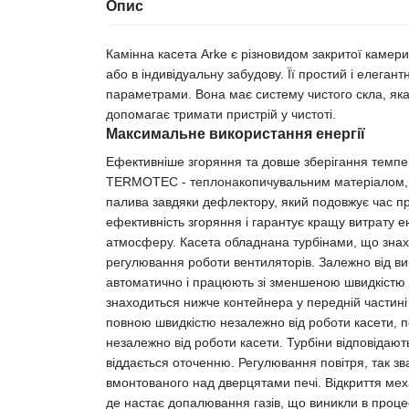
Опис
Камінна касета Arke є різновидом закритої камери
або в індивідуальну забудову. Її простий і елега
параметрами. Вона має систему чистого скла, як
допомагає тримати пристрій у чистоті.
Максимальне використання енергії
Ефективніше згоряння та довше зберігання темпе
TERMOTEC - теплонакопичувальним матеріалом, 
палива завдяки дефлектору, який подовжує час пр
ефективність згоряння і гарантує кращу витрату ен
атмосферу. Касета обладнана турбінами, що знах
регулювання роботи вентиляторів. Залежно від виб
автоматично і працюють зі зменшеною швидкістю 
знаходиться нижче контейнера у передній частині 
повною швидкістю незалежно від роботи касети, по
незалежно від роботи касети. Турбіни відповідают
віддається оточенню. Регулювання повітря, так зв
вмонтованого над дверцятами печі. Відкриття меха
де настає допалювання газів, що виникли в проц