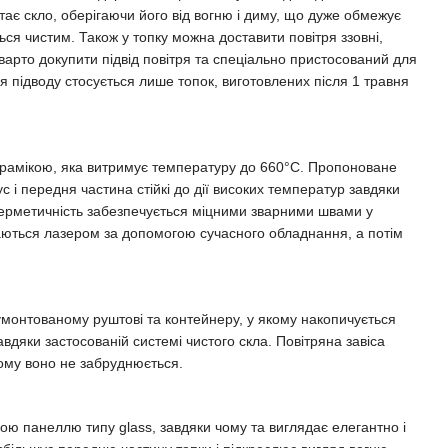
ає скло, оберігаючи його від вогню і диму, що дуже обмежує
ься чистим. Також у топку можна доставити повітря ззовні,
варто докупити підвід повітря та спеціально пристосований для
я підводу стосується лише топок, виготовлених після 1 травня
рамікою, яка витримує температуру до 660°C. Пропоноване
с і передня частина стійкі до дії високих температур завдяки
герметичність забезпечується міцними зварними швами у
заються лазером за допомогою сучасного обладнання, а потім
умонтованому руштові та контейнеру, у якому накопичується
вдяки застосованій системі чистого скла. Повітряна завіса
ьому воно не забруднюється.
 панеллю типу glass, завдяки чому та виглядає елегантно і