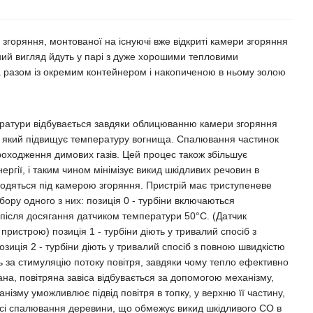
 згоряння, монтованої на існуючі вже відкриті камери згоряння
нтний вигляд йдуть у парі з дуже хорошими тепловими
а разом із окремим контейнером і накопиченою в ньому золою
ратури відбувається завдяки облицюванню камери згоряння
який підвищує температуру вогнища. Спалювання частинок
оходження димових газів. Цей процес також збільшує
ергії, і таким чином мінімізує викид шкідливих речовин в
одяться під камерою згоряння. Пристрій має триступеневе
ору одного з них: позиція 0 - турбіни включаються
після досягання датчиком температури 50°C. (Датчик
пристрою) позиція 1 - турбіни діють у тривалий спосіб з
зиція 2 - турбіни діють у тривалий спосіб з повною швидкістю
ь за стимуляцію потоку повітря, завдяки чому тепло ефективно
ана, повітряна завіса відбувається за допомогою механізму,
нізму уможливлює підвід повітря в топку, у верхню її частину,
есі спалювання деревини, що обмежує викид шкідливого СО в