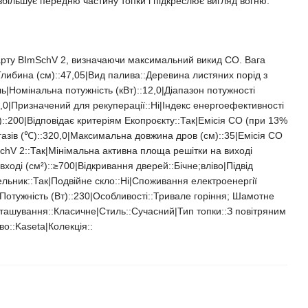
збільшує передню частину топки і підкреслює вигляд вогню.
дарту BImSchV 2, визначаючи максимальний викид CO. Вага
|Глибина (см)::47,05|Вид палива::Деревина листяних порід з
|Номінальна потужність (кВт)::12,0|Діапазон потужності
:75,0|Призначений для рекуперації::Ні|Індекс енергоефективності
::200|Відповідає критеріям Екопроєкту::Так|Емісія CO (при 13%
газів (℃)::320,0|Максимальна довжина дров (см)::35|Емісія CO
mSchV 2::Так|Мінімальна активна площа решітки на виході
ході (см²)::≥700|Відкривання дверей::Бічне;вліво|Підвід
льник::Так|Подвійне скло::Ні|Споживання електроенергії
0|Потужність (Вт)::230|Особливості::Тривале горіння; Шамотне
ташування::Класичне|Стиль::Cучасний|Тип топки::З повітряним
::Kaseta|Колекція::