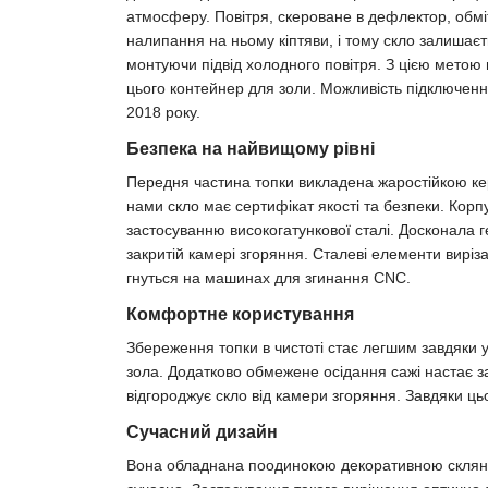
атмосферу. Повітря, скероване в дефлектор, обміт
налипання на ньому кіптяви, і тому скло залишаєт
монтуючи підвід холодного повітря. З цією метою 
цього контейнер для золи. Можливість підключенн
2018 року.
Безпека на найвищому рівні
Передня частина топки викладена жаростійкою ке
нами скло має сертифікат якості та безпеки. Корпу
застосуванню високогатункової сталі. Досконала 
закритій камері згоряння. Сталеві елементи вирі
гнуться на машинах для згинання CNC.
Комфортне користування
Збереження топки в чистоті стає легшим завдяки 
зола. Додатково обмежене осідання сажі настає за
відгороджує скло від камери згоряння. Завдяки ц
Сучасний дизайн
Вона обладнана поодинокою декоративною скляною