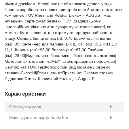
річним досвідом. Нехай вас не обманюють дешеві угоди...
Процес виробництва наших пристроїв постійно контролюється
компанією TUV Rheinland Polska. Біокамін АUGUST має
німецький сертифікат безпеки TUV. Завдяки цьому,
інноваційним рішенням та суворому контролю якості, ви
можете бути впевнені, що отримуєте продукт найвищого
класу. Ємність біопальника (л)::0,75|Довжина лінії вогню
(см)::35|Контейнер для палива (В x Ш x Г) (см)::5,2 x 41,1 x
11,1|Ширина (см)::95,00|Висота (см)::87,00|Глибина
(см)::28,00|Вид палива::біопаливо з біологічного алкоголю|
Матеріал виготовлення::МДФ; сталь крашеная порошково|
Сертифікат TUV::Так|Колір::білий|Вид біокаміну::окремо
стоячий|Скло::Ні|Розміщення::Пристінне; Окремо стояче;
Підлогове|Стиль::Класичний Колекція::August P
Характеристики
Обмежувач дров
Ні
Відповідає стандарту Kratki Pro
Ні