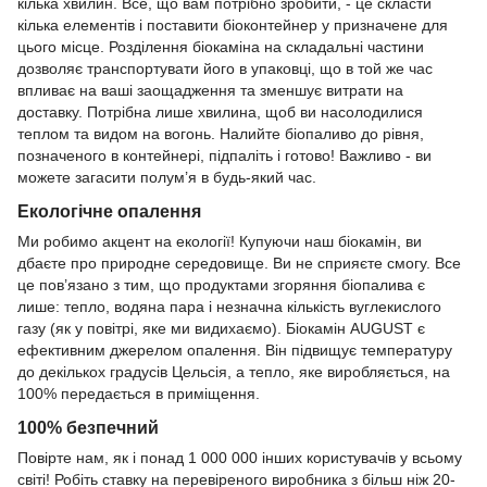
кілька хвилин. Все, що вам потрібно зробити, - це скласти
кілька елементів і поставити біоконтейнер у призначене для
цього місце. Розділення біокаміна на складальні частини
дозволяє транспортувати його в упаковці, що в той же час
впливає на ваші заощадження та зменшує витрати на
доставку. Потрібна лише хвилина, щоб ви насолодилися
теплом та видом на вогонь. Налийте біопаливо до рівня,
позначеного в контейнері, підпаліть і готово! Важливо - ви
можете загасити полум’я в будь-який час.
Екологічне опалення
Ми робимо акцент на екології! Купуючи наш біокамін, ви
дбаєте про природне середовище. Ви не сприяєте смогу. Все
це пов’язано з тим, що продуктами згоряння біопалива є
лише: тепло, водяна пара і незначна кількість вуглекислого
газу (як у повітрі, яке ми видихаємо). Біокамін АUGUST є
ефективним джерелом опалення. Він підвищує температуру
до декількох градусів Цельсія, а тепло, яке виробляється, на
100% передається в приміщення.
100% безпечний
Повірте нам, як і понад 1 000 000 інших користувачів у всьому
світі! Робіть ставку на перевіреного виробника з більш ніж 20-