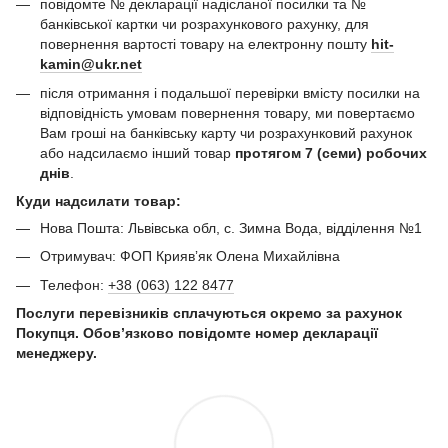
повідомте № декларації надісланої посилки та №
банківської картки чи розрахункового рахунку, для
повернення вартості товару на електронну пошту
hit-
kamin@ukr.net
після отримання і подальшої перевірки вмісту посилки на
відповідність умовам повернення товару, ми повертаємо
Вам гроші на банківську карту чи розрахунковий рахунок
або надсилаємо інший товар
протягом 7 (семи) робочих
днів
.
Куди надсилати товар:
Нова Пошта: Львівська обл, с. Зимна Вода, відділення №1
Отримувач: ФОП Криявʼяк Олена Михайлівна
Телефон:
+38 (063) 122 8477
Послуги перевізників сплачуються окремо за рахунок
Покупця. Обов’язково повідомте номер декларації
менеджеру.