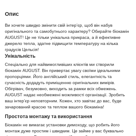
Опис
Ви хочете швидко змінити свій інтер’єр, щоб він набув
оригінального та самобутнього характеру? Обирайте біокамін
АUGUST! Це не тільки унікальна прикраса, а й ефективне
джерело тепла, здатне підвищити температуру на кілька
градусів Цельсія!
Унікальність
Спеціально для найвимогливіших клієнтів ми створили
біокамін АUGUST. Він привертає увагу своїми ідеальними
пропорціями. Його англійський стиль, елегантність та
сучасність додадуть приміщенню оригінальних вимірів.
Обігрівач, безумовно, виходить за рамки всіх обмежень.
АUGUST надає необмежені можливості організації. Зробить
ваш інтер’єр неповторним. Кожен, хто завітає до вас, буде
зачарований красою та теплом вашого біокаміна!
Простота монтажу та використання
Біокамін не вимагає установки димоходу, що робить його
монтаж дуже простим і швидким. Це займе у вас буквально