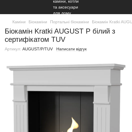
Каміни
Біокаміни
Портальні біокаміни
Біокамін Kratki AUG
Біокамін Kratki AUGUST P білий з
сертифікатом TUV
Артикул:
AUGUST/P/TUV
Написати відгук