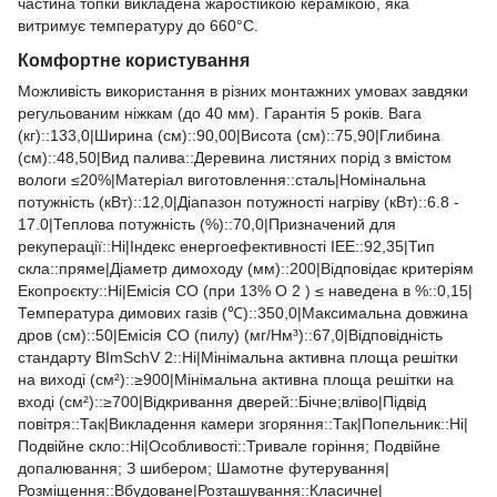
частина топки викладена жаростійкою керамікою, яка
витримує температуру до 660°C.
Комфортне користування
Можливість використання в різних монтажних умовах завдяки
регульованим ніжкам (до 40 мм). Гарантія 5 років. Вага
(кг)::133,0|Ширина (см)::90,00|Висота (см)::75,90|Глибина
(см)::48,50|Вид палива::Деревина листяних порід з вмістом
вологи ≤20%|Матеріал виготовлення::сталь|Номінальна
потужність (кВт)::12,0|Діапазон потужності нагріву (кВт)::6.8 -
17.0|Теплова потужність (%)::70,0|Призначений для
рекуперації::Ні|Індекс енергоефективності ІЕЕ::92,35|Тип
скла::пряме|Діаметр димоходу (мм)::200|Відповідає критеріям
Екопроєкту::Ні|Емісія CO (при 13% O 2 ) ≤ наведена в %::0,15|
Температура димових газів (℃)::350,0|Максимальна довжина
дров (см)::50|Емісія CO (пилу) (мг/Нм³)::67,0|Відповідність
стандарту BImSchV 2::Ні|Мінімальна активна площа решітки
на виході (см²)::≥900|Мінімальна активна площа решітки на
вході (см²)::≥700|Відкривання дверей::Бічне;вліво|Підвід
повітря::Так|Викладення камери згоряння::Так|Попельник::Ні|
Подвійне скло::Ні|Особливості::Тривале горіння; Подвійне
допалювання; З шибером; Шамотне футерування|
Розміщення::Вбудоване|Розташування::Класичне|