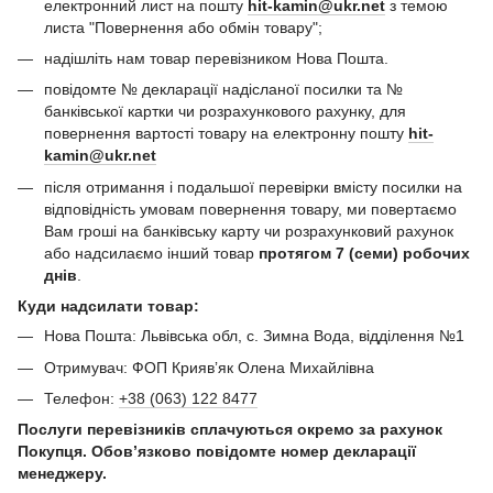
електронний лист на пошту
hit-kamin@ukr.net
з темою
листа "Повернення або обмін товару";
надішліть нам товар перевізником Нова Пошта.
повідомте № декларації надісланої посилки та №
банківської картки чи розрахункового рахунку, для
повернення вартості товару на електронну пошту
hit-
kamin@ukr.net
після отримання і подальшої перевірки вмісту посилки на
відповідність умовам повернення товару, ми повертаємо
Вам гроші на банківську карту чи розрахунковий рахунок
або надсилаємо інший товар
протягом 7 (семи) робочих
днів
.
Куди надсилати товар:
Нова Пошта: Львівська обл, с. Зимна Вода, відділення №1
Отримувач: ФОП Криявʼяк Олена Михайлівна
Телефон:
+38 (063) 122 8477
Послуги перевізників сплачуються окремо за рахунок
Покупця. Обов’язково повідомте номер декларації
менеджеру.