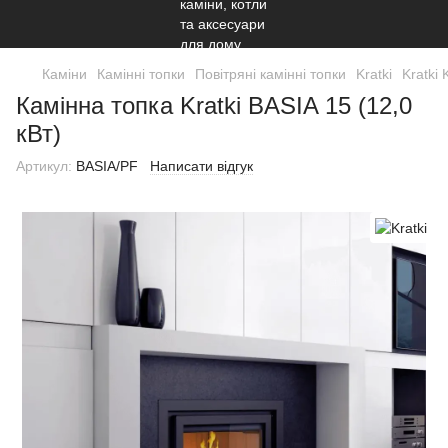
Каміни
Камінні топки
Повітряні камінні топки
Kratki
Kratki 
Камінна топка Kratki BASIA 15 (12,0
кВт)
Артикул:
BASIA/PF
Написати відгук