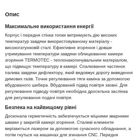
Опис
Максимальне використання енергії
Корпус і передня стінка топки витримують дію високих
температур завдяки використовуваному матеріалу -
високогатунковій сталі. Ефективне згоряння і довше
утримування температури завдяки облицюванню камери
згоряння TERMOTEC - теплонакопичувальним матеріалом,
що підвищує температуру в камері. Спалювання частинок
палива завдяки дефлектору, який видовжує дорогу виведення
димових газів. Точне регулювання тяги каміна за допомогою
вбудованого шибера. Вбудований підвід повітря ззовні. Для
регулювання підводу повітря необхідна дросельна заслінка
для регулювання подачі повітря.
Безпека на найвищому рівні
Досконала герметичність забезпечується міцними зварними
швами у закритій камері згоряння. Сталеві елементи
вирізаються лазером за допомогою сучасного обладнання, а
потім гнуться на машинах для згинання CNC. Передня