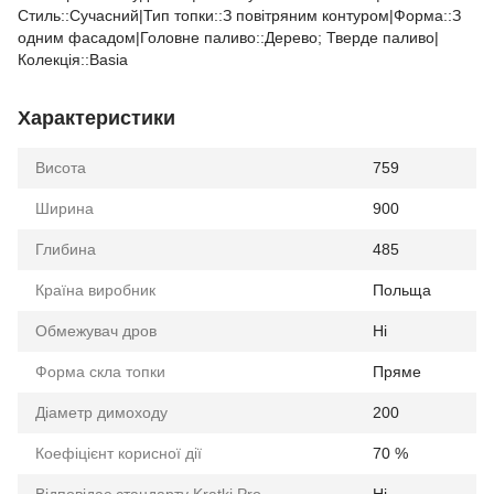
Стиль::Cучасний|Тип топки::З повітряним контуром|Форма::З
одним фасадом|Головне паливо::Дерево; Тверде паливо|
Колекція::Basia
Характеристики
Висота
759
Ширина
900
Глибина
485
Країна виробник
Польща
Обмежувач дров
Ні
Форма скла топки
Пряме
Діаметр димоходу
200
Коефіцієнт корисної дії
70 %
Відповідає стандарту Kratki Pro
Ні