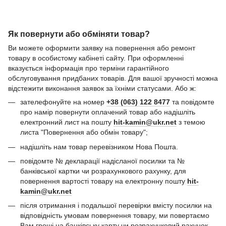
Як повернути або обміняти товар?
Ви можете оформити заявку на повернення або ремонт
товару в особистому кабінеті сайту. При оформленні
вказується інформація про терміни гарантійного
обслуговування придбаних товарів. Для вашої зручності можна
відстежити виконання заявок за їхніми статусами. Або ж:
зателефонуйте на номер
+38 (063) 122 8477
та повідомте
про намір повернути оплачений товар або надішліть
електронний лист на пошту
hit-kamin@ukr.net
з темою
листа "Повернення або обмін товару";
надішліть нам товар перевізником Нова Пошта.
повідомте № декларації надісланої посилки та №
банківської картки чи розрахункового рахунку, для
повернення вартості товару на електронну пошту
hit-
kamin@ukr.net
після отримання і подальшої перевірки вмісту посилки на
відповідність умовам повернення товару, ми повертаємо
Вам гроші на банківську карту чи розрахунковий рахунок