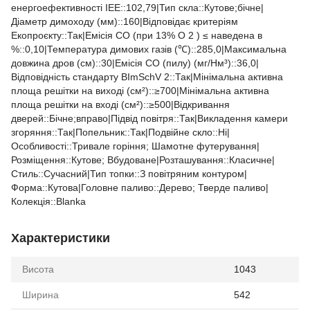
енергоефективності ІЕЕ::102,79|Тип скла::Кутове;бічне|
Діаметр димоходу (мм)::160|Відповідає критеріям
Екопроєкту::Так|Емісія CO (при 13% O 2 ) ≤ наведена в
%::0,10|Температура димових газів (℃)::285,0|Максимальна
довжина дров (см)::30|Емісія CO (пилу) (мг/Нм³)::36,0|
Відповідність стандарту BImSchV 2::Так|Мінімальна активна
площа решітки на виході (см²)::≥700|Мінімальна активна
площа решітки на вході (см²)::≥500|Відкривання
дверей::Бічне;вправо|Підвід повітря::Так|Викладення камери
згоряння::Так|Попельник::Так|Подвійне скло::Ні|
Особливості::Тривале горіння; Шамотне футерування|
Розміщення::Кутове; Вбудоване|Розташування::Класичне|
Стиль::Cучасний|Тип топки::З повітряним контуром|
Форма::Кутова|Головне паливо::Дерево; Тверде паливо|
Колекція::Blanka
Характеристики
Висота
1043
Ширина
542