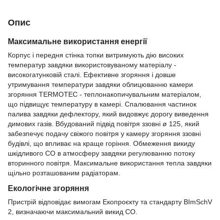
Опис
Максимальне використання енергії
Корпус і передня стінка топки витримують дію високих
температур завдяки використовуваному матеріалу -
високогатунковій сталі. Ефективне згоряння і довше
утримування температури завдяки облицюванню камери
згоряння TERMOTEC - теплонакопичувальним матеріалом,
що підвищує температуру в камері. Спалювання частинок
палива завдяки дефлектору, який видовжує дорогу виведення
димових газів. Вбудований підвід повітря ззовні ø 125, який
забезпечує подачу свіжого повітря у камеру згоряння ззовні
будівлі, що впливає на краще горіння. Обмеження викиду
шкідливого СО в атмосферу завдяки регулюванню потоку
вторинного повітря. Максимальне використання тепла завдяки
щільно розташованим радіаторам.
Екологічне згоряння
Пристрій відповідає вимогам Екопроєкту та стандарту BImSchV
2, визначаючи максимальний викид CO.