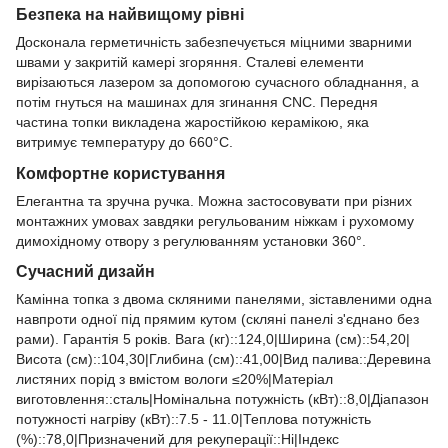
Безпека на найвищому рівні
Досконала герметичність забезпечується міцними зварними
швами у закритій камері згоряння. Сталеві елементи
вирізаються лазером за допомогою сучасного обладнання, а
потім гнуться на машинах для згинання CNC. Передня
частина топки викладена жаростійкою керамікою, яка
витримує температуру до 660°C.
Комфортне користування
Елегантна та зручна ручка. Можна застосовувати при різних
монтажних умовах завдяки регульованим ніжкам і рухомому
димохідному отвору з регулюванням установки 360°.
Сучасний дизайн
Камінна топка з двома скляними панелями, зіставленими одна
навпроти одної під прямим кутом (скляні панелі з'єднано без
рами). Гарантія 5 років. Вага (кг)::124,0|Ширина (см)::54,20|
Висота (см)::104,30|Глибина (см)::41,00|Вид палива::Деревина
листяних порід з вмістом вологи ≤20%|Матеріал
виготовлення::сталь|Номінальна потужність (кВт)::8,0|Діапазон
потужності нагріву (кВт)::7.5 - 11.0|Теплова потужність
(%)::78,0|Призначений для рекуперації::Ні|Індекс