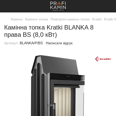
Каміни
Камінні топки
Повітряні камінні топки
Kratki
Kratki 
Камінна топка Kratki BLANKA 8
права BS (8,0 кВт)
Артикул:
BLANKA/P/BS
Написати відгук