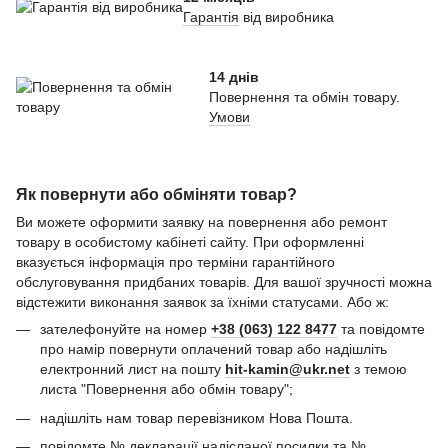
Гарантія
від виробника
14 днів
Повернення та обмін товару.
Умови
Як повернути або обміняти товар?
Ви можете оформити заявку на повернення або ремонт
товару в особистому кабінеті сайту. При оформленні
вказується інформація про терміни гарантійного
обслуговування придбаних товарів. Для вашої зручності можна
відстежити виконання заявок за їхніми статусами. Або ж:
зателефонуйте на номер
+38 (063) 122 8477
та повідомте
про намір повернути оплачений товар або надішліть
електронний лист на пошту
hit-kamin@ukr.net
з темою
листа "Повернення або обмін товару";
надішліть нам товар перевізником Нова Пошта.
повідомте № декларації надісланої посилки та №