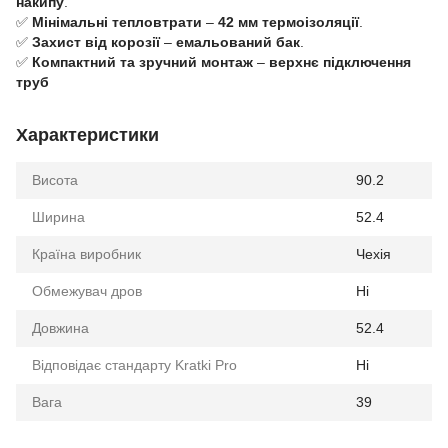
накипу
.
✅
Мінімальні тепловтрати
–
42 мм термоізоляції
.
✅
Захист від корозії
–
емальований бак
.
✅
Компактний та зручний монтаж
–
верхнє підключення
труб
Характеристики
Висота
90.2
Ширина
52.4
Країна виробник
Чехія
Обмежувач дров
Ні
Довжина
52.4
Відповідає стандарту Kratki Pro
Ні
Вага
39