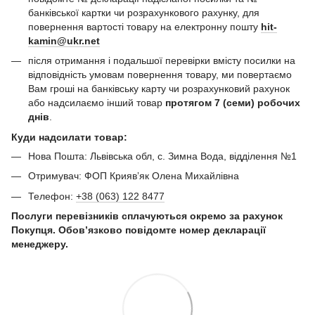
банківської картки чи розрахункового рахунку, для
повернення вартості товару на електронну пошту
hit-
kamin@ukr.net
після отримання і подальшої перевірки вмісту посилки на
відповідність умовам повернення товару, ми повертаємо
Вам гроші на банківську карту чи розрахунковий рахунок
або надсилаємо інший товар
протягом 7 (семи) робочих
днів
.
Куди надсилати товар:
Нова Пошта: Львівська обл, с. Зимна Вода, відділення №1
Отримувач: ФОП Криявʼяк Олена Михайлівна
Телефон:
+38 (063) 122 8477
Послуги перевізників сплачуються окремо за рахунок
Покупця. Обов’язково повідомте номер декларації
менеджеру.