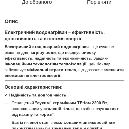
До обраного
Порівняти
Опис
Електричний водонагрівач – ефективність,
довговічність та економія енергії
Електричний стаціонарний водонагрівач
– це сучасне
рішення для
нагріву води
, що поєднує
високу
ефективність, надійність та економічність
. Завдяки
інноваційним технологіям теплоізоляції
, цей бойлер
забезпечує
мінімальні втрати тепла
, що дозволяє
зменшити
споживання електроенергії
.
Основні характеристики:
✔
Надійність та довговічність
Оснащений
"сухим" керамічним ТЕНом 2200 Вт
,
розташованим у
сталевій гільзі
, що забезпечує
захист
від накипу та корозії
.
Бак із якісної сталі
з
емальованим антикорозійним
покриттям
гарантує
тривалий термін служби
.