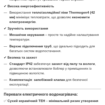
✔
Висока енергоефективність
Використання
теплоізоляційної піни Thermogen4 (42
мм)
мінімізує тепловтрати, що дозволяє
економити
електроенергію
.
✔
Зручність використання
Механічне керування
– просте та надійне налаштування
температури.
Верхнє підключення труб
, що ідеально підходить для
багатьох систем водопостачання.
✔
Безпека та захист
Стандарт IP42
забезпечує
захист від пилу та вологи
,
дозволяючи встановлювати бойлер у приміщеннях із
підвищеною вологістю.
Комплектація
:
запобіжний клапан
для безпечної
експлуатації.
Переваги електричного водонагрівача:
✅
Сухий керамічний ТЕН
–
мінімальний ризик утворення