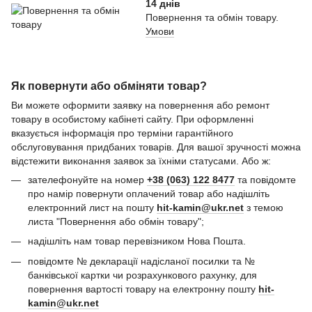
14 днів
Повернення та обмін товару.
Умови
Як повернути або обміняти товар?
Ви можете оформити заявку на повернення або ремонт
товару в особистому кабінеті сайту. При оформленні
вказується інформація про терміни гарантійного
обслуговування придбаних товарів. Для вашої зручності можна
відстежити виконання заявок за їхніми статусами. Або ж:
зателефонуйте на номер
+38 (063) 122 8477
та повідомте
про намір повернути оплачений товар або надішліть
електронний лист на пошту
hit-kamin@ukr.net
з темою
листа "Повернення або обмін товару";
надішліть нам товар перевізником Нова Пошта.
повідомте № декларації надісланої посилки та №
банківської картки чи розрахункового рахунку, для
повернення вартості товару на електронну пошту
hit-
kamin@ukr.net