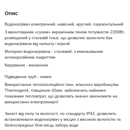
Опис
Водонагрівач електричний, навісний, круглий, горизонтальний
З вмонтованим «сухим» керамічним теном потужністю 2200Вт,
розміщений у сталевій гільзі, що дозволяє захистити бак
водонагрівача від нальоту і корозії
Матеріал водонагрівача - сталевий, з емальованим
антикорозійним покриттям
Керування - механічне
Підведення труб - нижнє
Використання теплоізоляційної піни, власного виробництва
Thermogen4, товщиною 42мм, забезпечить найнижчі
показники тепловтрат, що дозволить значно зекономити на
використанні електроенергії
Захист від пилу та вологості, по стандарту ІР42, дозволить
встановлювати водонагрівач у місцях з високою вологістю та
безпосередньо біля місць забору води