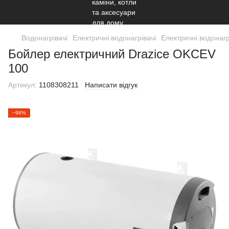
Водонагрівачі
Електричні водонагрівачі
Електричні водонагр
Бойлер електричний Drazice OKCEV
100
Артикул:
1108308211
Написати відгук
−98%