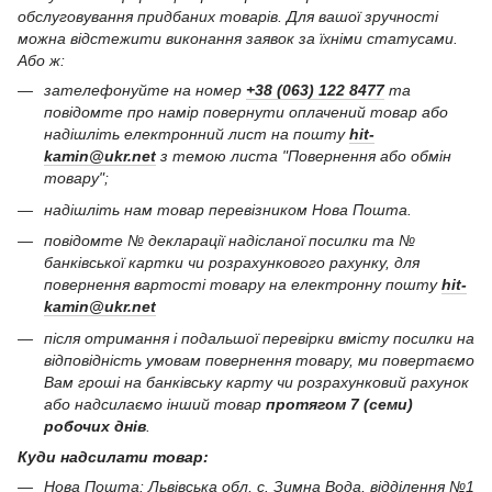
обслуговування придбаних товарів. Для вашої зручності
можна відстежити виконання заявок за їхніми статусами.
Або ж:
зателефонуйте на номер
+38 (063) 122 8477
та
повідомте про намір повернути оплачений товар або
надішліть електронний лист на пошту
hit-
kamin@ukr.net
з темою листа "Повернення або обмін
товару";
надішліть нам товар перевізником Нова Пошта.
повідомте № декларації надісланої посилки та №
банківської картки чи розрахункового рахунку, для
повернення вартості товару на електронну пошту
hit-
kamin@ukr.net
після отримання і подальшої перевірки вмісту посилки на
відповідність умовам повернення товару, ми повертаємо
Вам гроші на банківську карту чи розрахунковий рахунок
або надсилаємо інший товар
протягом 7 (семи)
робочих днів
.
Куди надсилати товар:
Нова Пошта: Львівська обл, с. Зимна Вода, відділення №1