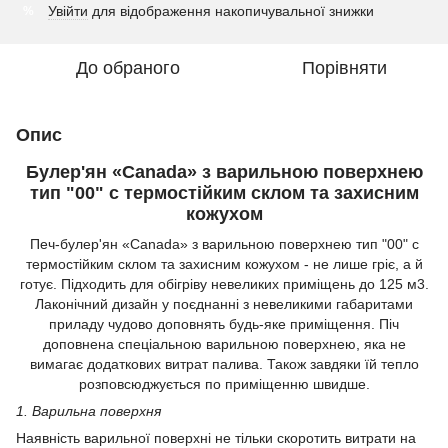
Увійти
для відображення накопичувальної знижки
%
До обраного
Порівняти
Опис
Булер'ян «Canada» з варильною поверхнею
тип "00" c термостійким склом та захисним
кожухом
Печ-булер'ян «Canada» з варильною поверхнею тип "00" c
термостійким склом та захисним кожухом - не лише гріє, а й
готує. Підходить для обігріву невеликих приміщень до 125 м3.
Лаконічний дизайн у поєднанні з невеликими габаритами
приладу чудово доповнять будь-яке приміщення. Піч
доповнена спеціальною варильною поверхнею, яка не
вимагає додаткових витрат палива. Також завдяки їй тепло
розповсюджується по приміщенню швидше.
1. Варильна поверхня
Наявність варильної поверхні не тільки скоротить витрати на