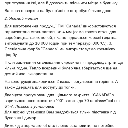
приготування їжі, але й дозволить звільнити місце в будинку.
Варкова поверхня на булер'яні не потребує більше дров
2. Якісний метал
Для виготовлення продукції ТМ "Canada" використовується
гарячекатана сталь завтовшки 4 мм (сама товста сталь для
виробництва таких печей, яка не піддається корозії і здатна
витримувати до 10 000 годин при температурі 800°С.). 3.
Спеціальна фарба "Canada" ми використовуємо кремнієву
фарбу.
Після закінчення спалювання сировини піч продовжує гріти ще
кілька годин. Тепло всередині булер'яна зберігається ще на
деякий час. використання
На конструкції знаходиться 2 важелі регулювання горіння. А
також дверцята для доступу до топки.
Дверцята прогумовані для щільного закриття. "CANADA" з
варильною поверхнею тип "00" важить до 70 кг. class="col-sm-
6">
7. Легкість установки
Для якісної установки Вам знадобиться тільки підставка під
булер'ян і димар.
Димохід з нержавіючої сталі легко встановити, не потрібно