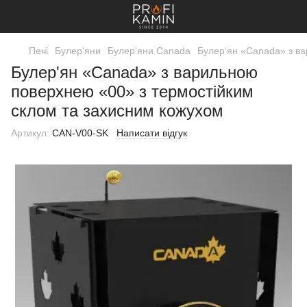
Печі
Булер'яни
Булер'яни Canada
Булер'ян «Canada» з ва
Булер'ян «Canada» з варильною
поверхнею «00» з термостійким
склом та захисним кожухом
Артикул:
CAN-V00-SK
Написати відгук