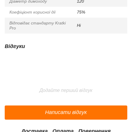
Діаметр димоходу
120
Коефіцієнт корисної дії
75%
Відповідає стандарту Kratki
Ні
Pro
Відгуки
Додайте перший відгук
Написати відгук
Доставка
Оплата
Повернення