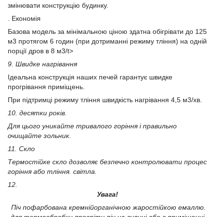
змінювати конструкцію будинку.
. Економія
Базова модель за мінімальною ціною здатна обігрівати до 125
м3 протягом 6 годин (при дотриманні режиму тління) на одній
порції дров в 8 м3/t>
9. Швидке нагрівання
Ідеальна конструкція наших печей гарантує швидке
прогрівання приміщень.
При підтримці режиму тління швидкість нагрівання 4,5 м3/хв.
10. десятки років.
Для цього уникайте тривалого горіння і правильно
очищайте зольник.
11. Скло
Термостійке скло дозволяє безпечно контролювати процес
горіння або тління. світла.
12.
Увага!
Піч пофарбована кремнійорганічною жаростійкою емаллю.
для термообробки прогріти піч на вулиці або в приміщенні,