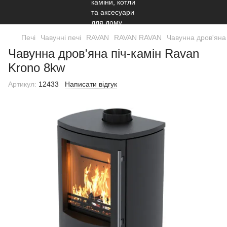
Печі
Чавунні печі
RAVAN
RAVAN RAVAN
Чавунна дров'яна
Чавунна дров'яна піч-камін Ravan
Krono 8kw
Артикул:
12433
Написати відгук