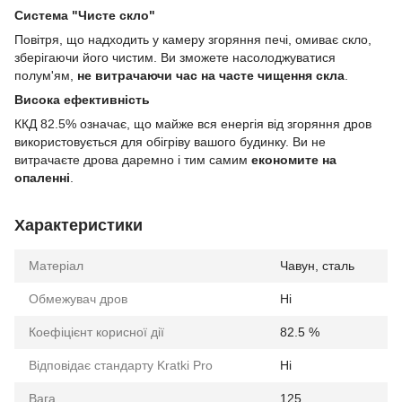
Система "Чисте скло"
Повітря, що надходить у камеру згоряння печі, омиває скло,
зберігаючи його чистим. Ви зможете насолоджуватися
полум'ям,
не витрачаючи час на часте чищення скла
.
Висока ефективність
ККД 82.5% означає, що майже вся енергія від згоряння дров
використовується для обігріву вашого будинку. Ви не
витрачаєте дрова даремно і тим самим
економите на
опаленні
.
Характеристики
Матеріал
Чавун, сталь
Обмежувач дров
Ні
Коефіцієнт корисної дії
82.5 %
Відповідає стандарту Kratki Pro
Ні
Вага
125