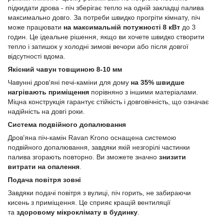
підкидати дрова - піч зберігає тепло на одній закладці палива
максимально довго. За потреби швидко прогріти кімнату, піч
може працювати
на максимальній потужності 8 кВт
до 3
годин. Це ідеальне рішення, якщо ви хочете швидко створити
тепло і затишок у холодні зимові вечори або після довгої
відсутності вдома.
Якісний чавун товщиною 8-10 мм
Чавунні дров'яні печі-каміни для дому
на 35% швидше
нагрівають приміщення
порівняно з іншими матеріалами.
Міцна конструкція гарантує стійкість і довговічність, що означає
надійність на довгі роки.
Система подвійного допалювання
Дров'яна піч-камін Ravan Krono оснащена системою
подвійного допалювання, завдяки якій незгорілі частинки
палива згорають повторно. Ви зможете значно
знизити
витрати на опалення
.
Подача повітря зовні
Завдяки подачі повітря з вулиці, піч горить, не забираючи
кисень з приміщення. Це сприяє кращій вентиляції
та
здоровому мікроклімату в будинку
.