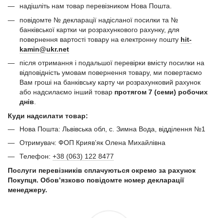
надішліть нам товар перевізником Нова Пошта.
повідомте № декларації надісланої посилки та №
банківської картки чи розрахункового рахунку, для
повернення вартості товару на електронну пошту
hit-
kamin@ukr.net
після отримання і подальшої перевірки вмісту посилки на
відповідність умовам повернення товару, ми повертаємо
Вам гроші на банківську карту чи розрахунковий рахунок
або надсилаємо інший товар
протягом 7 (семи) робочих
днів
.
Куди надсилати товар:
Нова Пошта: Львівська обл, с. Зимна Вода, відділення №1
Отримувач: ФОП Криявʼяк Олена Михайлівна
Телефон:
+38 (063) 122 8477
Послуги перевізників сплачуються окремо за рахунок
Покупця. Обов’язково повідомте номер декларації
менеджеру.