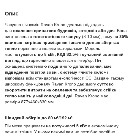
Опис
Чавунна піч-камін Ravan Krono ідеально підходить
для
опалення приватних будинків, котеджів або дач
. Вона
виготовлена з
товстостінного чавуну
(8-10 мм), тому н
а 35%
швидше нагріває приміщення і значно довше зберігає
тепло
порівняно з іншими матеріалами. Модель
має
потужність до 8 кВт, ККД 82.5% і сучасний зовнішній
вигляд
, що гармонійно впишеться в інтер'єр. Піч
оснащена
системою подвійного допалювання, має
підведення повітря зовні, систему «чисте скло»
і
відповідає всім стандартам екологічності ЄС. Завдяки такому
широкому функціоналу Ravan Krono дає змогу
суттєво
скоротити витрати на опалення та забезпечує стійке
тепло навіть у найхолодніші дні
. Ravan Krono має
розміри 877х460х330 мм.
Швидкий обігрів до 80 м²/192 м³
Піч може працювати на
потужності 5 кВт
в економічному
режимі тління. У цьому режимі вам не потрібно постійно