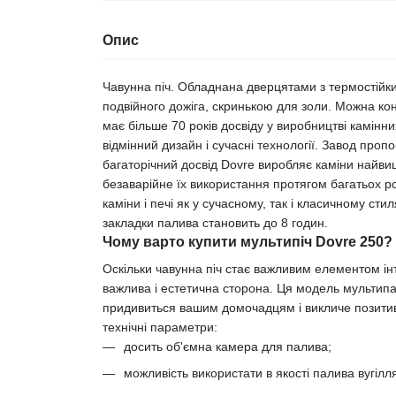
Опис
Чавунна піч. Обладнана дверцятами з термостійки
подвійного дожіга, скринькою для золи. Можна кон
має більше 70 років досвіду у виробництві камінних
відмінний дизайн і сучасні технології. Завод про
багаторічний досвід Dovre виробляє каміни найвищ
безаварійне їх використання протягом багатьох рок
каміни і печі як у сучасному, так і класичному сти
закладки палива становить до 8 годин.
Чому варто купити мультипіч Dovre 250?
Оскільки чавунна піч стає важливим елементом інт
важлива і естетична сторона. Ця модель мультипа
придивиться вашим домочадцям і викличе позитивн
технічні параметри:
досить об'ємна камера для палива;
можливість використати в якості палива вугілл