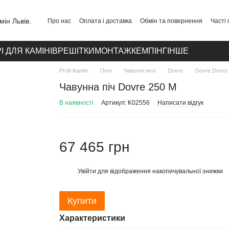
Про нас
Оплата і доставка
Обмін та повернення
Часті
Публічний договір
Політика конфіденційності
Контакти
І ДЛЯ КАМІНІВ
РЕШІТКИ
МОНТАЖ
КЕМПІНГ
ІНШЕ
Profi-Kamin
Печі
Чавунні печі
Dovre
Dovre Dovre
Чавунна піч Dovre 250 M
В наявності
Артикул: K02556
Написати відгук
67 465 грн
Увійти
для відображення накопичувальної знижки
%
Купити
Характеристики