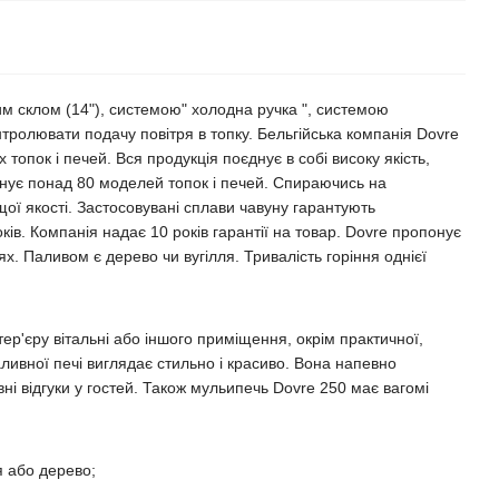
м склом (14"), системою" холодна ручка ", системою
тролювати подачу повітря в топку. Бельгійська компанія Dovre
 топок і печей. Вся продукція поєднує в собі високу якість,
понує понад 80 моделей топок і печей. Спираючись на
ої якості. Застосовувані сплави чавуну гарантують
ів. Компанія надає 10 років гарантії на товар. Dovre пропонує
лях. Паливом є дерево чи вугілля. Тривалість горіння однієї
ер'єру вітальні або іншого приміщення, окрім практичної,
ливної печі виглядає стильно і красиво. Вона напевно
і відгуки у гостей. Також мульипечь Dovre 250 має вагомі
я або дерево;