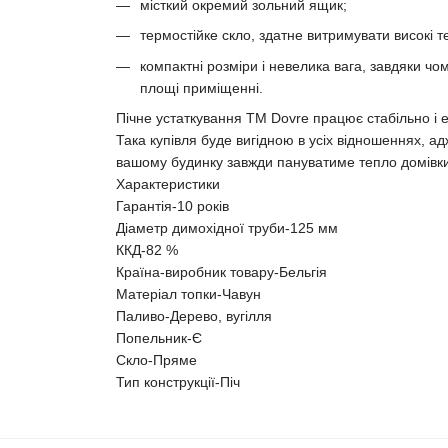
місткий окремий зольний ящик;
термостійке скло, здатне витримувати високі 
компактні розміри і невелика вага, завдяки ч
площі приміщенні.
Пічне устаткування ТМ Dovre працює стабільно і
Така купівля буде вигідною в усіх відношеннях, ад
вашому будинку завжди пануватиме тепло домівки
Характеристики
Гарантія-
10 років
Діаметр димохідної труби-
125 мм
ККД-
82 %
Країна-виробник товару-
Бельгія
Матеріал топки-
Чавун
Паливо-
Дерево, вугілля
Попельник-
Є
Скло-
Пряме
Тип конструкції-
Піч