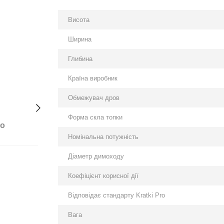
Висота
Ширина
Глибина
Країна виробник
Обмежувач дров
Форма скла топки
бо
Номінальна потужність
Діаметр димоходу
Коефіцієнт корисної дії
Відповідає стандарту Kratki Pro
Вага