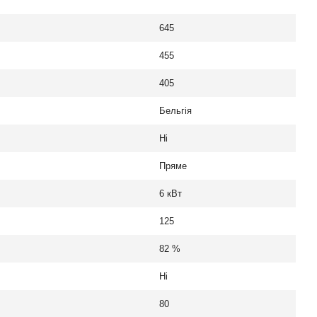
645
455
405
Бельгія
Ні
Пряме
6 кВт
125
82 %
Ні
80