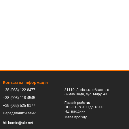
Контактна інформація
+38 (063) 122 8477
81110, Львівська область, c.
Зимна Вода, вул. Миру, 43
+38 (096) 118 4545
Графік роботи:
+38 (068) 525 8177
ПН - СБ: з 9.00 до 18.00
НД: вихідний
Передзвонити вам?
Мапа проїзду
hit-kamin@ukr.net