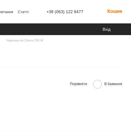
Кошик
+38 (063) 122 8477
 питання
Статті
Вхід
Чавунна піч Dovre 250 M
Порівняти
В бажання