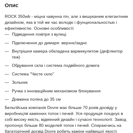
Опис
ROCK 350wb - міцна чавунна піч, але з вишуканим елегантним
дизайном, яка в той же час володіє і фунциональностью і
ефективністю. Основні особливості:
Підведення повітря з вулиці
Підключення до димаря: верхнє/заднє
Внутрішня камера обкладена вармекулитом (дефлектор
теж)
Обдування скла і система подвійного дожига
Система "Чисте скло"
Зольник
Ручка з інноваційним механізмом блокування
Довжина поліна до 35 см
Бельгійська компанія Dovre має більше 70 років досвіду у
виробництві камінних топок і печей. Уся продукція поєднує в
собі високу якість, відмінний дизайн і сучасні технології. Завод
пропонує більше 80 моделей топок і печей. Спираючись на
багаторічний досвід Dovre робить каміни найвищої якості.