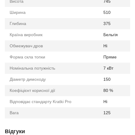
Висота
745
Ширина
510
Глибина
375
Країна виробник
Бельгія
Обмежувач дров
Ні
Форма скла топки
Пряме
Номінальна потужність
7 кВт
Діаметр димоходу
150
Коефіцієнт корисної дії
80 %
Відповідає стандарту Kratki Pro
Ні
Вага
125
Відгуки