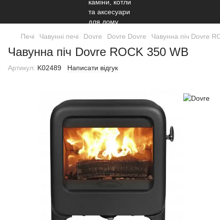
Печі
Чавунні печі
Dovre
Dovre Dovre
Чавунна піч Dovre 
Чавунна піч Dovre ROCK 350 WB
Артикул:
K02489
Написати відгук