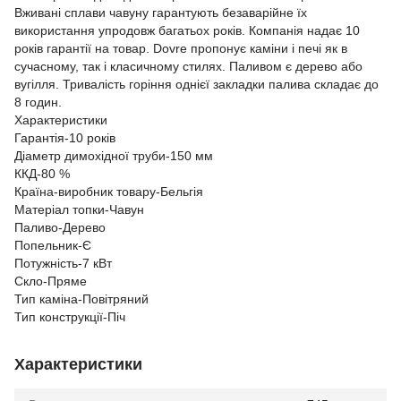
Вживані сплави чавуну гарантують безаварійне їх
використання упродовж багатьох років. Компанія надає 10
років гарантії на товар. Dovre пропонує каміни і печі як в
сучасному, так і класичному стилях. Паливом є дерево або
вугілля. Тривалість горіння однієї закладки палива складає до
8 годин.
Характеристики
Гарантія-
10 років
Діаметр димохідної труби-
150 мм
ККД-
80 %
Країна-виробник товару-
Бельгія
Матеріал топки-
Чавун
Паливо-
Дерево
Попельник-
Є
Потужність-
7 кВт
Скло-
Пряме
Тип каміна-
Повітряний
Тип конструкції-
Піч
Характеристики