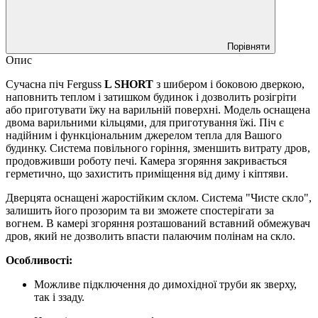
Порівняти
Опис
Сучасна піч Ferguss
L SHORT
з шибером і боковою дверкою,
наповнить теплом і затишком будинок і дозволить розігріти
або приготувати їжу на варильній поверхні. Модель оснащена
двома варильними кільцями, для приготування їжі. Піч є
надійним і функціональним джерелом тепла для Вашого
будинку. Система повільного горіння, зменшить витрату дров,
продовживши роботу печі. Камера згоряння закривається
герметично, що захистить приміщення від диму і кіптяви.
Дверцята оснащені жаростійким склом. Система "Чисте скло",
залишить його прозорим та ви зможете спостерігати за
вогнем. В камері згоряння розташований вставний обмежувач
дров, який не дозволить впасти палаючим полінам на скло.
Особливості:
Можливе підключення до димохідної труби як зверху,
так і ззаду.