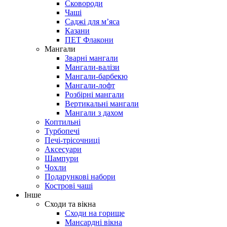
Сковороди
Чаші
Саджі для мʼяса
Казани
ПЕТ Флакони
Мангали
Зварні мангали
Мангали-валізи
Мангали-барбекю
Мангали-лофт
Розбірні мангали
Вертикальні мангали
Мангали з дахом
Коптильні
Турбопечі
Печі-трісочниці
Аксесуари
Шампури
Чохли
Подарункові набори
Кострові чаші
Інше
Сходи та вікна
Сходи на горище
Мансардні вікна