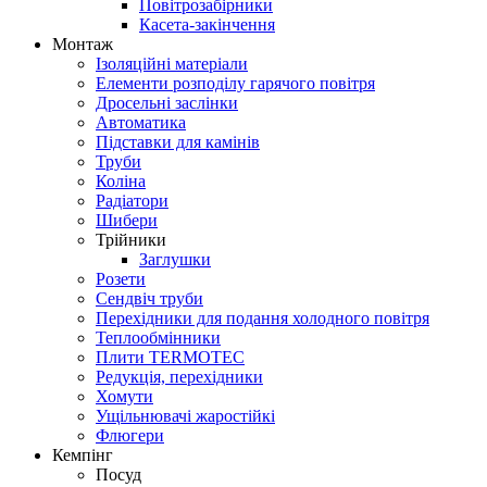
Повітрозабірники
Касета-закінчення
Монтаж
Ізоляційні матеріали
Елементи розподілу гарячого повітря
Дросельні заслінки
Автоматика
Підставки для камінів
Труби
Коліна
Радіатори
Шибери
Трійники
Заглушки
Розети
Сендвіч труби
Перехідники для подання холодного повітря
Теплообмінники
Плити TERMOTEC
Редукція, перехідники
Хомути
Ущільнювачі жаростійкі
Флюгери
Кемпінг
Посуд