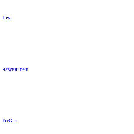
Печі
Чавунні печі
FerGuss