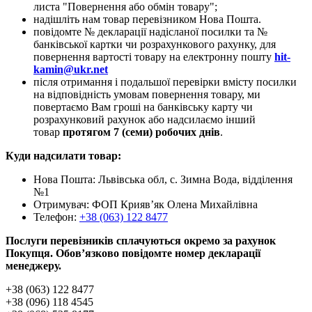
листа "Повернення або обмін товару";
надішліть нам товар перевізником Нова Пошта.
повідомте № декларації надісланої посилки та №
банківської картки чи розрахункового рахунку, для
повернення вартості товару на електронну пошту
hit-
kamin@ukr.net
після отримання і подальшої перевірки вмісту посилки
на відповідність умовам повернення товару, ми
повертаємо Вам гроші на банківську карту чи
розрахунковий рахунок або надсилаємо інший
товар
протягом 7 (семи) робочих днів
.
Куди надсилати товар:
Нова Пошта: Львівська обл, с. Зимна Вода, відділення
№1
Отримувач: ФОП Криявʼяк Олена Михайлівна
Телефон:
+38 (063) 122 8477
Послуги перевізників сплачуються окремо за рахунок
Покупця. Обов’язково повідомте номер декларації
менеджеру.
+38 (063) 122 8477
+38 (096) 118 4545