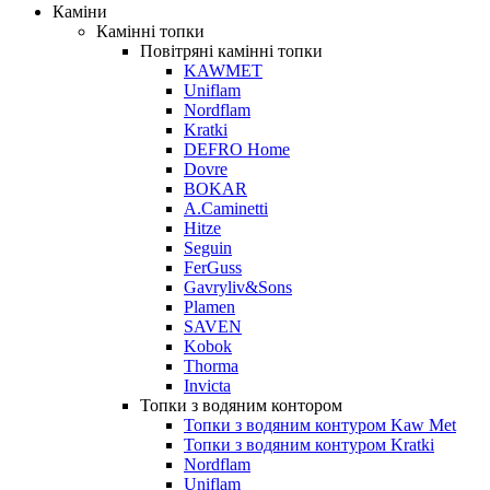
Каміни
Камінні топки
Повітряні камінні топки
KAWMET
Uniflam
Nordflam
Kratki
DEFRO Home
Dovre
BOKAR
A.Caminetti
Hitze
Seguin
FerGuss
Gavryliv&Sons
Plamen
SAVEN
Kobok
Thorma
Invicta
Топки з водяним контором
Топки з водяним контуром Kaw Met
Топки з водяним контуром Kratki
Nordflam
Uniflam