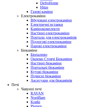
DefroHome
Hitze
Газові каміни
Електрокаміни
Вбудовані електрокаміни
Електричні вставки
Камінокомплекти
Настінні електрокаміни
Портали для електрокамінів
Підлогові електрокаміни
Парові електрокаміни
Біокаміни
Біопаливо
Окремо Стоячі Біокаміни
Настінні біокаміни
Портальні біокаміни
Кутові біокаміни
Підвісні біокаміни
Аксесуари для біокамінів
Печі
Чавунні печі
RAVAN
Nordflam
Kratki
Plamen