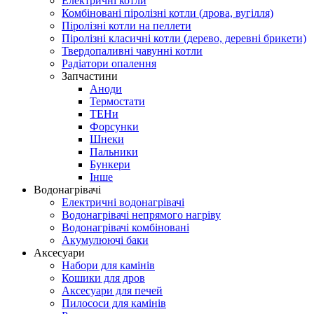
Електричні котли
Комбіновані піролізні котли (дрова, вугілля)
Піролізні котли на пеллети
Піролізні класичні котли (дерево, деревні брикети)
Твердопаливні чавунні котли
Радіатори опалення
Запчастини
Аноди
Термостати
ТЕНи
Форсунки
Шнеки
Пальники
Бункери
Інше
Водонагрівачі
Електричні водонагрівачі
Водонагрівачі непрямого нагріву
Водонагрівачі комбіновані
Акумулюючі баки
Аксесуари
Набори для камінів
Кошики для дров
Аксесуари для печей
Пилососи для камінів