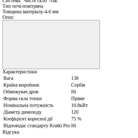
Система "Чисте скло"-так
Тип печі-повітряна
Товщина матеріалу-4-6 мм
Опис
Характеристики
Вага
138
Країна виробник
Сербія
Обмежувач дров
Ні
Форма скла топки
Пряме
Номінальна потужність
10.8кВт
Діаметр димоходу
120
Коефіцієнт корисної дії
75 %
Відповідає стандарту Kratki Pro
Ні
Відгуки