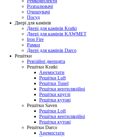
Ремкомплекти
Розпалювачі
Очищувачі
Посуд
Двері для камінів
Двері для камінів Kratki
Двері для камінів KAWMET
Iron Fire
Рамки
Двері для камінів Darco
Решітки
Ревізійні дверцята
Решітки Kratki
Анемостати
Решітки Luft
Решітки Tunel
Решітки вентиляційні
Решітки круглі
Решітки кутові
Решітки Saven
Решітки Loft
Решітки вентиляційні
Решітки кутові
Решітки Darco
Анемостати