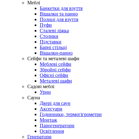
Меблі
Банкетки для взуття
Вішалки та панно
Полиці для взуття
Пуфи
Сталеві ліжка
Столики
Підставки
Барні стільці
Вішалки-панно
Сейфи та металеві шафи
Меблеві сейфи
Збройні сейфи
Офісні сейфи
Металеві шафи
Садові меблі
Урни
Сауна
Двері для саун
Аксесуари
Годинники, термогігрометри
Монтаж
Парогенератори
Освітлення
Генератори