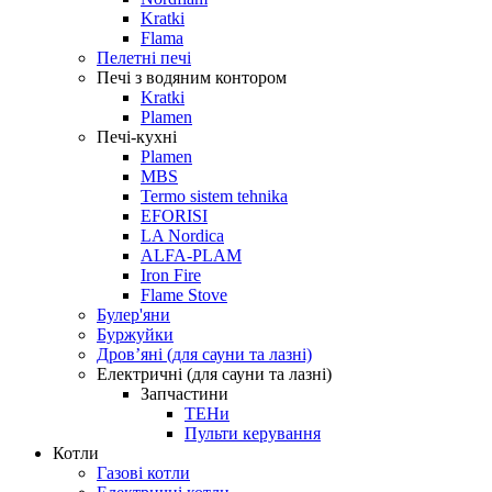
Kratki
Flama
Пелетні печі
Печі з водяним контором
Kratki
Plamen
Печі-кухні
Plamen
MBS
Termo sistem tehnika
EFORISI
LA Nordica
ALFA-PLAM
Iron Fire
Flame Stove
Булер'яни
Буржуйки
Дровʼяні (для сауни та лазні)
Електричні (для сауни та лазні)
Запчастини
ТЕНи
Пульти керування
Котли
Газові котли