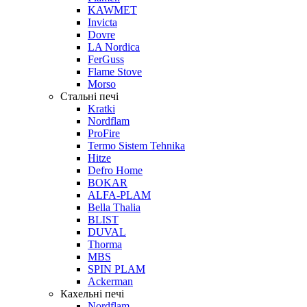
KAWMET
Inviсta
Dovre
LA Nordica
FerGuss
Flame Stove
Morso
Стальні печі
Kratki
Nordflam
ProFire
Termo Sistem Tehnika
Hitze
Defro Home
BOKAR
ALFA-PLAM
Bella Thalia
BLIST
DUVAL
Thorma
MBS
SPIN PLAM
Ackerman
Кахельні печі
Nordflam