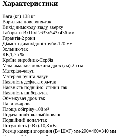
Характеристики
Вага (кг)-138 кг
Варильна поверхня-так
Вихід димоходу-ззаду, зверху
Габарити ВxШxГ-633x543x436 мм
Гарантія-2 роки
Діаметр димохідної труби-120 мм
Зольник-так
ККД-75 %
Країна виробник-Сербія
Максимальна довжина дров (см)-25 см
Матеріал-чавун
Матеріал рушта-чавун
Наявність дефлектора-так
Наявність подвійної стінки-так
Наявність шибера-так
Обмежувач дров-так
Паливо-дрова
Площа обігріву-108 м²
Подача повітря-комбіноване
Подвійний допал-так
Потужність (кВт)-10,8 кВт
Розмір камери згорання (В×Ш×Г) мм-290×460×340 мм