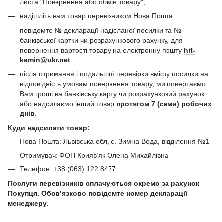
листа "Повернення або обмін товару";
надішліть нам товар перевізником Нова Пошта.
повідомте № декларації надісланої посилки та №
банківської картки чи розрахункового рахунку, для
повернення вартості товару на електронну пошту
hit-
kamin@ukr.net
після отримання і подальшої перевірки вмісту посилки на
відповідність умовам повернення товару, ми повертаємо
Вам гроші на банківську карту чи розрахунковий рахунок
або надсилаємо інший товар
протягом 7 (семи) робочих
днів
.
Куди надсилати товар:
Нова Пошта: Львівська обл, с. Зимна Вода, відділення №1
Отримувач: ФОП Криявʼяк Олена Михайлівна
Телефон:
+38 (063) 122 8477
Послуги перевізників сплачуються окремо за рахунок
Покупця. Обов’язково повідомте номер декларації
менеджеру.