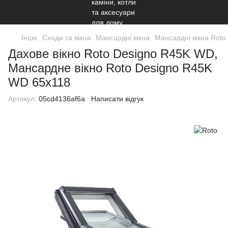
Інше
Сходи та вікна
Мансардні вікна
Мансардні вікна Roto
Дахове вікно Roto Designo R45K WD,
Мансардне вікно Roto Designo R45K
WD 65x118
Артикул:
05cd4136af6a
Написати відгук