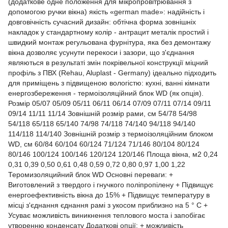
(додаткове одне положення для мікропровітрювання з
допомогою ручки вікна) якість «german made»: надійність і
довговічність сучасний дизайн: обтічна форма зовнішніх
накладок у стандартному колір - антрацит металік простий і
швидкий монтаж регульована фурнітура, яка без демонтажу
вікна дозволяє усунути перекоси і зазори, що з'єднання
являються в результаті змін покрівельної конструкції міцний
профіль з ПВХ (Rehau, Aluplast - Germany) ідеально підходить
для приміщень з підвищеною вологістю: кухні, ванні кімнати
енергозбереження - термоізоляційний блок WD (як опція).
Розмір 05/07 05/09 05/11 06/11 06/14 07/09 07/11 07/14 09/11
09/14 11/11 11/14 Зовнішній розмір рами, см 54/78 54/98
54/118 65/118 65/140 74/98 74/118 74/140 94/118 94/140
114/118 114/140 Зовнішній розмір з термоізоляційним блоком
WD, см 60/84 60/104 60/124 71/124 71/146 80/104 80/124
80/146 100/124 100/146 120/124 120/146 Площа вікна, м2 0,24
0,31 0,39 0,50 0,61 0,48 0,59 0,72 0,80 0,97 1,00 1,22
Теромизоляцийний блок WD Основні переваги: +
Виготовлений з твердого і гнучкого поліпропілену + Підвищує
енергоефективність вікна до 15% + Підвищує температуру в
місці з'єднання єднання рамі з укосом приблизно на 5 ° C +
Усуває можливість виникнення теплового моста і запобігає
утворенню конденсату Додаткові опції: + можливість