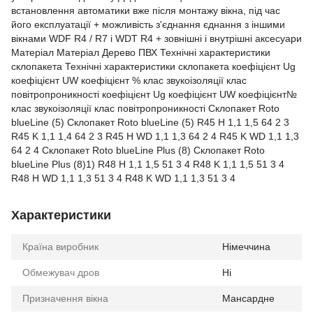
встановлення автоматики вже після монтажу вікна, під час
його експлуатації + можливість з'єднання єднання з іншими
вікнами WDF R4 / R7 i WDT R4 + зовнішні і внутрішні аксесуари
Матеріал Матеріал Дерево ПВХ Технічні характеристики
склопакета Технічні характеристики склопакета коефіцієнт Ug
коефіцієнт UW коефіцієнт % клас звукоізоляції клас
повітропроникності коефіцієнт Ug коефіцієнт UW коефіцієнт№
клас звукоізоляції клас повітропроникності Склопакет Roto
blueLine (5) Склопакет Roto blueLine (5) R45 H 1,1 1,5 64 2 3
R45 K 1,1 1,4 64 2 3 R45 H WD 1,1 1,3 64 2 4 R45 K WD 1,1 1,3
64 2 4 Склопакет Roto blueLine Plus (8) Склопакет Roto
blueLine Plus (8)1) R48 H 1,1 1,5 51 3 4 R48 K 1,1 1,5 51 3 4
R48 H WD 1,1 1,3 51 3 4 R48 K WD 1,1 1,3 51 3 4
Характеристики
Країна виробник
Німеччина
Обмежувач дров
Ні
Призначення вікна
Мансардне