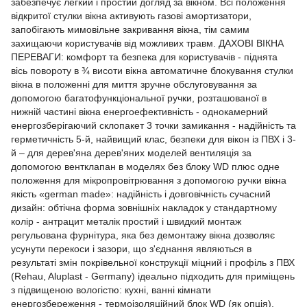
забезпечує легкий і простий догляд за вікном. Всі положення
відкритої стулки вікна активують газові амортизатори,
запобігають мимовільне закривання вікна, тім самим
захищаючи користувачів від можливих травм. ДАХОВІ ВІКНА
ПЕРЕВАГИ: комфорт та безпека для користувачів - піднята
вісь повороту в ¾ висоти вікна автоматичне блокування стулки
вікна в положенні для миття зручне обслуговування за
допомогою багатофункціональної ручки, розташованої в
нижній частині вікна енергоефективність - однокамерний
енергозберігаючий склопакет 3 точки замикання - надійність та
герметичність 5-й, найвищий клас, безпеки для вікон із ПВХ і 3-
й – для дерев'яна дерев'яних моделей вентиляція за
допомогою вентклапан в моделях без блоку WD плюс одне
положення для мікропровітрювання з допомогою ручки вікна
якість «german made»: надійність і довговічність сучасний
дизайн: обтічна форма зовнішніх накладок у стандартному
колір - антрацит металік простий і швидкий монтаж
регульована фурнітура, яка без демонтажу вікна дозволяє
усунути перекоси і зазори, що з'єднання являються в
результаті змін покрівельної конструкції міцний і профіль з ПВХ
(Rehau, Aluplast - Germany) ідеально підходить для приміщень
з підвищеною вологістю: кухні, ванні кімнати
енергозбереження - термоізоляційний блок WD (як опція).