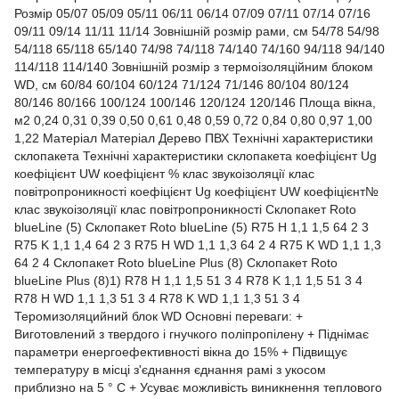
Розмір 05/07 05/09 05/11 06/11 06/14 07/09 07/11 07/14 07/16
09/11 09/14 11/11 11/14 Зовнішній розмір рами, см 54/78 54/98
54/118 65/118 65/140 74/98 74/118 74/140 74/160 94/118 94/140
114/118 114/140 Зовнішній розмір з термоізоляційним блоком
WD, см 60/84 60/104 60/124 71/124 71/146 80/104 80/124
80/146 80/166 100/124 100/146 120/124 120/146 Площа вікна,
м2 0,24 0,31 0,39 0,50 0,61 0,48 0,59 0,72 0,84 0,80 0,97 1,00
1,22 Матеріал Матеріал Дерево ПВХ Технічні характеристики
склопакета Технічні характеристики склопакета коефіцієнт Ug
коефіцієнт UW коефіцієнт % клас звукоізоляції клас
повітропроникності коефіцієнт Ug коефіцієнт UW коефіцієнт№
клас звукоізоляції клас повітропроникності Склопакет Roto
blueLine (5) Склопакет Roto blueLine (5) R75 H 1,1 1,5 64 2 3
R75 K 1,1 1,4 64 2 3 R75 H WD 1,1 1,3 64 2 4 R75 K WD 1,1 1,3
64 2 4 Склопакет Roto blueLine Plus (8) Склопакет Roto
blueLine Plus (8)1) R78 H 1,1 1,5 51 3 4 R78 K 1,1 1,5 51 3 4
R78 H WD 1,1 1,3 51 3 4 R78 K WD 1,1 1,3 51 3 4
Теромизоляцийний блок WD Основні переваги: +
Виготовлений з твердого і гнучкого поліпропілену + Піднімає
параметри енергоефективності вікна до 15% + Підвищує
температуру в місці з'єднання єднання рамі з укосом
приблизно на 5 ° С + Усуває можливість виникнення теплового