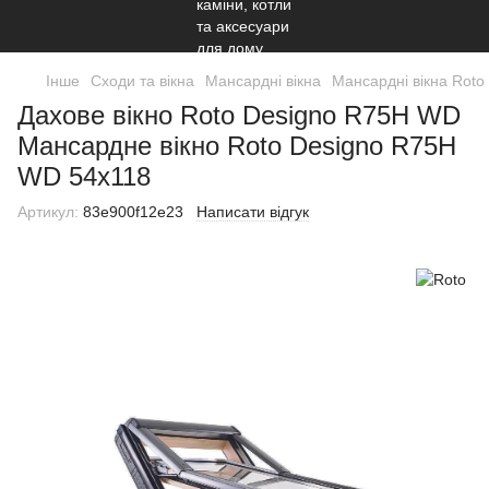
Інше
Сходи та вікна
Мансардні вікна
Мансардні вікна Roto
Дахове вікно Roto Designo R75H WD
Мансардне вікно Roto Designo R75H
WD 54x118
Артикул:
83e900f12e23
Написати відгук