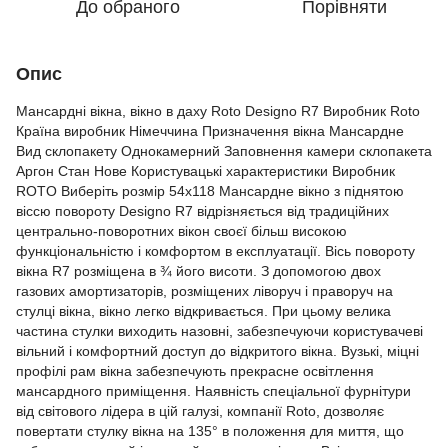
До обраного
Порівняти
Опис
Мансардні вікна, вікно в даху Roto Designo R7 Виробник Roto
Країна виробник Німеччина Призначення вікна Мансардне
Вид склопакету Однокамерний Заповнення камери склопакета
Аргон Стан Нове Користувацькі характеристики Виробник
ROTO Виберіть розмір 54x118 Мансардне вікно з піднятою
віссю повороту Designo R7 відрізняється від традиційних
центрально-поворотних вікон своєї більш високою
функціональністю і комфортом в експлуатації. Вісь повороту
вікна R7 розміщена в ¾ його висоти. З допомогою двох
газових амортизаторів, розміщених ліворуч і праворуч на
стулці вікна, вікно легко відкривається. При цьому велика
частина стулки виходить назовні, забезпечуючи користувачеві
вільний і комфортний доступ до відкритого вікна. Вузькі, міцні
профілі рам вікна забезпечують прекрасне освітлення
мансардного приміщення. Наявність спеціальної фурнітури
від світового лідера в цій галузі, компанії Roto, дозволяє
повертати стулку вікна на 135° в положення для миття, що