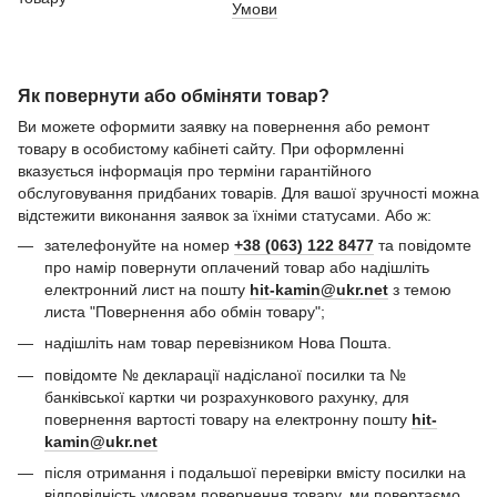
Умови
Як повернути або обміняти товар?
Ви можете оформити заявку на повернення або ремонт
товару в особистому кабінеті сайту. При оформленні
вказується інформація про терміни гарантійного
обслуговування придбаних товарів. Для вашої зручності можна
відстежити виконання заявок за їхніми статусами. Або ж:
зателефонуйте на номер
+38 (063) 122 8477
та повідомте
про намір повернути оплачений товар або надішліть
електронний лист на пошту
hit-kamin@ukr.net
з темою
листа "Повернення або обмін товару";
надішліть нам товар перевізником Нова Пошта.
повідомте № декларації надісланої посилки та №
банківської картки чи розрахункового рахунку, для
повернення вартості товару на електронну пошту
hit-
kamin@ukr.net
після отримання і подальшої перевірки вмісту посилки на
відповідність умовам повернення товару, ми повертаємо