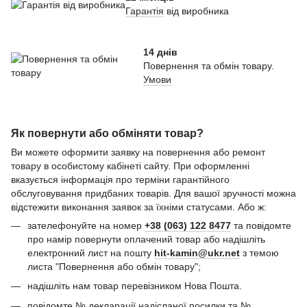
Гарантія
від виробника
14 днів
Повернення та обмін товару.
Умови
Як повернути або обміняти товар?
Ви можете оформити заявку на повернення або ремонт
товару в особистому кабінеті сайту. При оформленні
вказується інформація про терміни гарантійного
обслуговування придбаних товарів. Для вашої зручності можна
відстежити виконання заявок за їхніми статусами. Або ж:
зателефонуйте на номер
+38 (063) 122 8477
та повідомте
про намір повернути оплачений товар або надішліть
електронний лист на пошту
hit-kamin@ukr.net
з темою
листа "Повернення або обмін товару";
надішліть нам товар перевізником Нова Пошта.
повідомте № декларації надісланої посилки та №