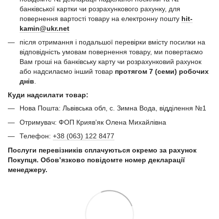
банківської картки чи розрахункового рахунку, для
повернення вартості товару на електронну пошту
hit-
kamin@ukr.net
після отримання і подальшої перевірки вмісту посилки на
відповідність умовам повернення товару, ми повертаємо
Вам гроші на банківську карту чи розрахунковий рахунок
або надсилаємо інший товар
протягом 7 (семи) робочих
днів
.
Куди надсилати товар:
Нова Пошта: Львівська обл, с. Зимна Вода, відділення №1
Отримувач: ФОП Криявʼяк Олена Михайлівна
Телефон:
+38 (063) 122 8477
Послуги перевізників сплачуються окремо за рахунок
Покупця. Обов’язково повідомте номер декларації
менеджеру.