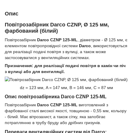
Опис
Повітрозабірник Darco CZNP, Ø 125 мм,
фарбований (білий)
Повітрозабірник
Darco CZNP 125-ML
, діаметром - Ø 125 мм, є
елементом повітропровідної системи
Darco
, використовується
для реалізації подачі повітря з вулиці, а також може
застосовуватися у вентиляційних системах.
Призначення: для реалізації подачі повітря в камін чи піч
з вулиці або для вентиляції.
dz = 123 мм, A = 147 мм, B = 146 мм, C = 87 мм
Опис повітрозабірника Darco CZNP 125-ML
Повітрозабірник
Darco CZNP 125-ML
виготовлений з
фарбованої сталі високої якості, товщиною - 0,55 мм, кольору
- білий. Має вітрозахист, а також сітку, яка запобігає
потраплянню в трубу бруду або дрібних гризунів.
Переваги вентиляційних систем від Darco: