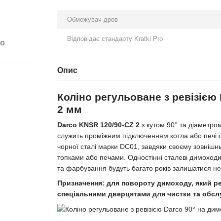
Обмежувач дров
Відповідає стандарту Kratki Pro
бо
Опис
Коліно регульоване з ревізією 
2 мм
Darco KNSR 120/90-CZ 2
з кутом 90° та діаметро
служить проміжним підключенням котла або печі 
чорної сталі марки DC01, завдяки своєму зовнішн
топками або печами. Одностінні сталеві димоходи
та фарбування будуть багато років залишатися н
Призначення: для повороту димоходу, який ре
спеціальними дверцятами для чистки та обсл