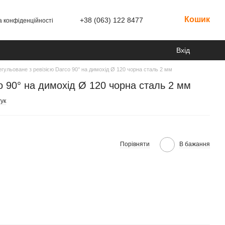
Кошик
+38 (063) 122 8477
а конфіденційності
Вхід
егульоване з ревізією Darco 90° на димохід Ø 120 чорна сталь 2 мм
o 90° на димохід Ø 120 чорна сталь 2 мм
ук
Порівняти
В бажання