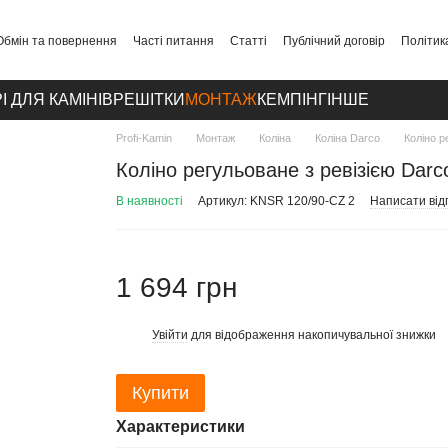
Обмін та повернення
Часті питання
Статті
Публічний договір
Політик
І ДЛЯ КАМІНІВ
РЕШІТКИ
МОНТАЖ
КЕМПІНГ
ІНШЕ
Profi-Kamin
Монтаж
Коліна
Коліна Darco
Коліно р
Коліно регульоване з ревізією Darc
В наявності
Артикул: KNSR 120/90-CZ 2
Написати відг
1 694 грн
Увійти
для відображення накопичувальної знижки
%
Купити
Характеристики