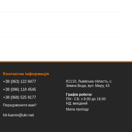
Контактна інформація
+38 (063) 122 8477
81110, Львівська область, c.
Зимна Вода, вул. Миру, 43
+38 (096) 118 4545
Графік роботи:
+38 (068) 525 8177
ПН - СБ: з 9.00 до 18.00
НД: вихідний
Передзвонити вам?
Мапа проїзду
hit-kamin@ukr.net