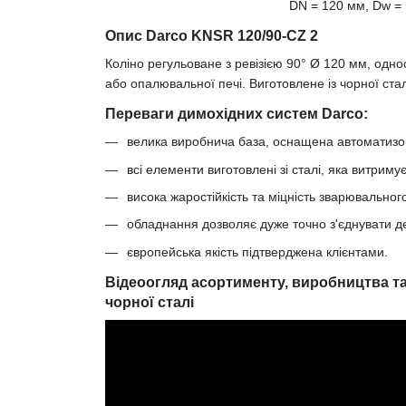
DN = 120 мм, Dw = 
Опис Darco KNSR 120/90-CZ 2
Коліно регульоване з ревізією 90° Ø 120 мм, одно
або опалювальної печі. Виготовлене із чорної ст
Переваги димохідних систем Darco:
велика виробнича база, оснащена автоматиз
всі елементи виготовлені зі сталі, яка витриму
висока жаростійкість та міцність зварювальног
обладнання дозволяє дуже точно з'єднувати де
європейська якість підтверджена клієнтами.
Відеоогляд асортименту, виробництва та
чорної сталі