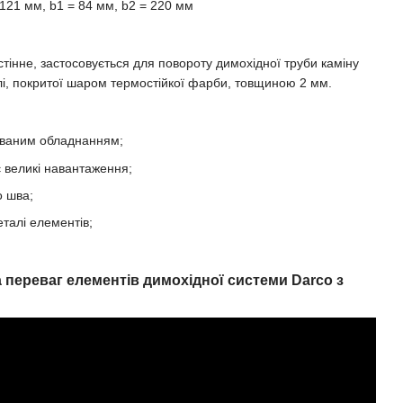
121 мм, b1 = 84 мм, b2 = 220 мм
стінне, застосовується для повороту димохідної труби каміну
алі, покритої шаром термостійкої фарби, товщиною 2 мм.
ованим обладнанням;
є великі навантаження;
о шва;
талі елементів;
 переваг елементів димохідної системи Darco з