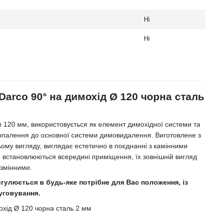
Ні
Ні
Darco 90° на димохід Ø 120 чорна сталь
м 120 мм, використовується як елемент димохідної системи та
опалення до основної системи димовидалення. Виготовлене з
ьому вигляду, виглядає естетично в поєднанні з камінними
 встановлюються всередині приміщення, їх зовнішній вигляд
езмінними.
гулюється в будь-яке потрібне для Вас положення, із
уговування.