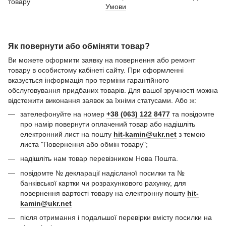
Умови
Як повернути або обміняти товар?
Ви можете оформити заявку на повернення або ремонт
товару в особистому кабінеті сайту. При оформленні
вказується інформація про терміни гарантійного
обслуговування придбаних товарів. Для вашої зручності можна
відстежити виконання заявок за їхніми статусами. Або ж:
зателефонуйте на номер
+38 (063) 122 8477
та повідомте
про намір повернути оплачений товар або надішліть
електронний лист на пошту
hit-kamin@ukr.net
з темою
листа "Повернення або обмін товару";
надішліть нам товар перевізником Нова Пошта.
повідомте № декларації надісланої посилки та №
банківської картки чи розрахункового рахунку, для
повернення вартості товару на електронну пошту
hit-
kamin@ukr.net
після отримання і подальшої перевірки вмісту посилки на