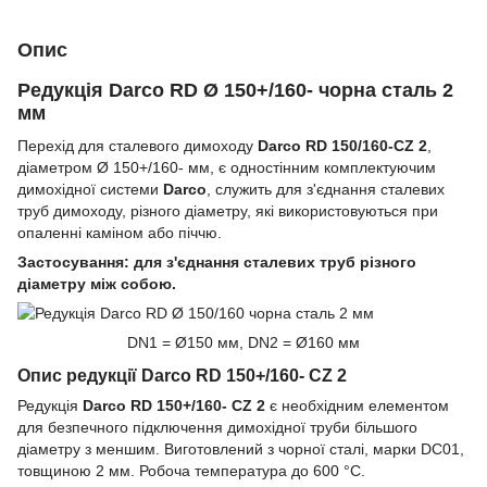
Опис
Редукція Darco RD Ø 150+/160- чорна сталь 2
мм
Перехід для сталевого димоходу
Darco RD 150/160-CZ 2
,
діаметром Ø 150+/160- мм, є одностінним комплектуючим
димохідної системи
Darco
, служить для з'єднання сталевих
труб димоходу, різного діаметру, які використовуються при
опаленні каміном або піччю.
Застосування: для з'єднання сталевих труб різного
діаметру між собою.
DN1 = Ø150 мм, DN2 = Ø160 мм
Опис редукції Darco RD 150+/160- CZ 2
Редукція
Darco RD 150+/160- CZ 2
є необхідним елементом
для безпечного підключення димохідної труби більшого
діаметру з меншим. Виготовлений з чорної сталі, марки DC01,
товщиною 2 мм. Робоча температура до 600 °С.