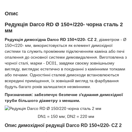
Опис
Редукція Darco RD Ø 150+/220- чорна сталь 2
мм
Редукція димохідна Darco RD 150+/220- CZ 2
, діаметром - Ø
150+/220- мм, використовується як елемент димохідної
системи та служить проміжним підключенням каміна або печі
опалення до основної системи димовидалення. Виготовлена з
чорної сталі, марки - DC01, завдяки своєму зовнішньому
вигляду, виглядає естетично в поєднанні з камінними топками
або печами. Одностінні сталеві димоходи встановлюються
всередині приміщення, їх зовнішній вигляд та фарбування
будуть багато років залишатися незмінними.
Призначення: забезпечує безпечне з'єднання димохідної
труби більшого діаметру з меншим.
DN1 = 150 мм; DN2 = 220 мм
Опис димохідної редукції Darco RD 150+/220- CZ 2