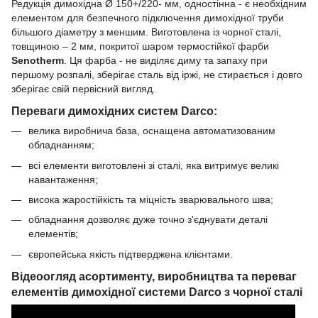
Редукція димохідна Ø 150+/220- мм, одностінна - є необхідним
елементом для безпечного підключення димохідної труби
більшого діаметру з меншим. Виготовлена із чорної сталі,
товщиною – 2 мм, покритої шаром термостійкої фарби
Senotherm
. Ця фарба - не виділяє диму та запаху при
першому розпалі, зберігає сталь від іржі, не стирається і довго
зберігає свій первісний вигляд.
Переваги димохідних систем Darco:
велика виробнича база, оснащена автоматизованим
обладнанням;
всі елементи виготовлені зі сталі, яка витримує великі
навантаження;
висока жаростійкість та міцність зварювального шва;
обладнання дозволяє дуже точно з'єднувати деталі
елементів;
європейська якість підтверджена клієнтами.
Відеоогляд асортименту, виробництва та переваг
елементів димохідної системи Darco з чорної сталі