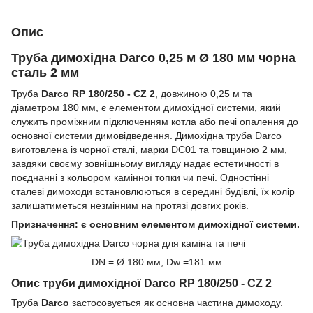
Опис
Труба димохідна Darco 0,25 м Ø 180 мм чорна
сталь 2 мм
Труба
Darco RP 180/250 - CZ 2
, довжиною 0,25 м та
діаметром 180 мм, є елементом димохідної системи, який
служить проміжним підключенням котла або печі опалення до
основної системи димовідведення. Димохідна труба Darco
виготовлена із чорної сталі, марки DC01 та товщиною 2 мм,
завдяки своєму зовнішньому вигляду надає естетичності в
поєднанні з кольором камінної топки чи печі. Одностінні
сталеві димоходи встановлюються в середині будівлі, їх колір
залишатиметься незмінним на протязі довгих років.
Призначення: є основним елементом димохідної системи.
DN = Ø 180 мм, Dw =181 мм
Опис труби димохідної Darco RP 180/250 - CZ 2
Труба
Darco
застосовується як основна частина димоходу.