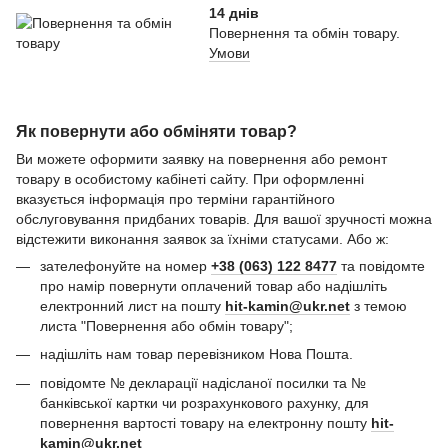
14 днів
Повернення та обмін товару.
Умови
Як повернути або обміняти товар?
Ви можете оформити заявку на повернення або ремонт
товару в особистому кабінеті сайту. При оформленні
вказується інформація про терміни гарантійного
обслуговування придбаних товарів. Для вашої зручності можна
відстежити виконання заявок за їхніми статусами. Або ж:
зателефонуйте на номер
+38 (063) 122 8477
та повідомте
про намір повернути оплачений товар або надішліть
електронний лист на пошту
hit-kamin@ukr.net
з темою
листа "Повернення або обмін товару";
надішліть нам товар перевізником Нова Пошта.
повідомте № декларації надісланої посилки та №
банківської картки чи розрахункового рахунку, для
повернення вартості товару на електронну пошту
hit-
kamin@ukr.net