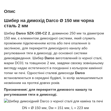
Опис
Шибер на димохід Darco Ø 150 мм чорна
сталь 2 мм
Шибер
Darco SZK-150-CZ 2
, довжиною 250 мм та діаметром
150 мм, є елементом димохідної системи, який служить
проміжним підключенням котла або печі опалення із
заслінкою, для перекриття димохідного каналу або
регулювання тяги в димоході, до основної системи
димовідведення. Шибер
Darco
виготовлений із чорної сталі,
марки DC01 та товщиною 2 мм, завдяки своєму зовнішньому
вигляду надає естетичності в поєднанні з кольором камінної
топки чи печі. Одностінні сталеві димоходи
Darco
встановлюються в середині будівлі, їх колір залишатиметься
незмінним на протязі довгих років.
Призначення: для перекриття димового каналу та
регулювання тяги в димоході.
DN = Ø 150 мм, Dw = 151 мм, L = 223 мм