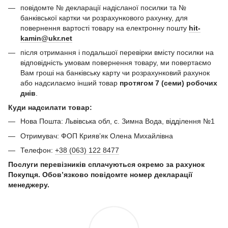
повідомте № декларації надісланої посилки та №
банківської картки чи розрахункового рахунку, для
повернення вартості товару на електронну пошту
hit-
kamin@ukr.net
після отримання і подальшої перевірки вмісту посилки на
відповідність умовам повернення товару, ми повертаємо
Вам гроші на банківську карту чи розрахунковий рахунок
або надсилаємо інший товар
протягом 7 (семи) робочих
днів
.
Куди надсилати товар:
Нова Пошта: Львівська обл, с. Зимна Вода, відділення №1
Отримувач: ФОП Криявʼяк Олена Михайлівна
Телефон:
+38 (063) 122 8477
Послуги перевізників сплачуються окремо за рахунок
Покупця. Обов’язково повідомте номер декларації
менеджеру.