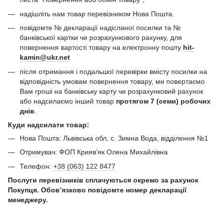
надішліть нам товар перевізником Нова Пошта.
повідомте № декларації надісланої посилки та №
банківської картки чи розрахункового рахунку, для
повернення вартості товару на електронну пошту
hit-
kamin@ukr.net
після отримання і подальшої перевірки вмісту посилки на
відповідність умовам повернення товару, ми повертаємо
Вам гроші на банківську карту чи розрахунковий рахунок
або надсилаємо інший товар
протягом 7 (семи) робочих
днів
.
Куди надсилати товар:
Нова Пошта: Львівська обл, с. Зимна Вода, відділення №1
Отримувач: ФОП Криявʼяк Олена Михайлівна
Телефон:
+38 (063) 122 8477
Послуги перевізників сплачуються окремо за рахунок
Покупця. Обов’язково повідомте номер декларації
менеджеру.