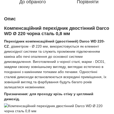
До обраного
Порівняти
Опис
Компенсаційний перехідник двостінний Darco
WD Ø 220 чорна сталь 0,8 мм
Перехідник компенсаційний (двостінний) Darco WD 220-
CZ
, діаметром - Ø 220 мм, використовується як елемент
димохідної системи та служить проміжним підключенням
каміна або печі опалення до основної системи
димовидалення. Виготовлений з чорної сталі, марки - DC01,
завдяки своєму зовнішньому вигляду, виглядає естетично в
поєднанні з камінними топками або печами. Одностінні
сталеві димоходи встановлюються всередині приміщення, їх
зовнішній вигляд та фарбування будуть багато років
залишатися незмінними.
Призначення: для проходу крізь стіну у цегляний
димохід.