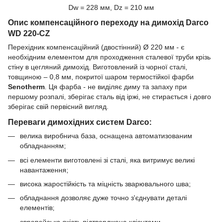
Dw = 228 мм, Dz = 210 мм
Опис компенсаційного переходу на димохід Darco
WD 220-CZ
Перехідник компенсаційний (двостінний) Ø 220 мм - є
необхідним елементом для проходження сталевої труби крізь
стіну в цегляний димохід. Виготовлений із чорної сталі,
товщиною – 0,8 мм, покритої шаром термостійкої фарби
Senotherm
. Ця фарба - не виділяє диму та запаху при
першому розпалі, зберігає сталь від іржі, не стирається і довго
зберігає свій первісний вигляд.
Переваги димохідних систем Darco:
велика виробнича база, оснащена автоматизованим
обладнанням;
всі елементи виготовлені зі сталі, яка витримує великі
навантаження;
висока жаростійкість та міцність зварювального шва;
обладнання дозволяє дуже точно з'єднувати деталі
елементів;
європейська якість підтверджена клієнтами.