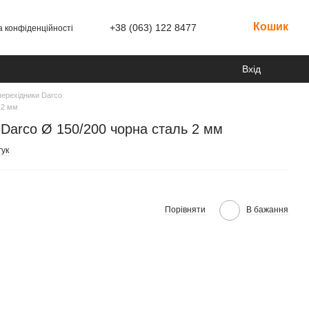
Кошик
+38 (063) 122 8477
а конфіденційності
Вхід
перехідники Darco
 2 мм
 Darco Ø 150/200 чорна сталь 2 мм
гук
Порівняти
В бажання