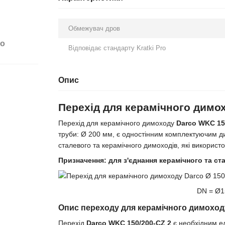
Обмежувач дров
бо
Відповідає стандарту Kratki Pro
Опис
Перехід для керамічного димох
Перехід для керамічного димоходу
Darco WKC 15
труби: Ø 200 мм, є одностінним комплектуючим д
сталевого та керамічного димоходів, які використ
Призначення: для з'єднання керамічного та с
DN = Ø1
Опис переходу для керамічного димоход
Перехід
Darco WKC 150/200-CZ 2
є необхідним е