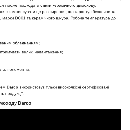
ся і може пошкодити стінки керамічного димоходу.
оляє компенсувати це розширення, що гарантує безпечне та
лі, марки DC01 та керамічного шнура. Робоча температура до
ованим обладнанням;
 витримувати великі навантаження;
талі елементів;
стем
Darco
використовує тільки високоякісні сертифіковані
ть продукції.
имоходу Darco