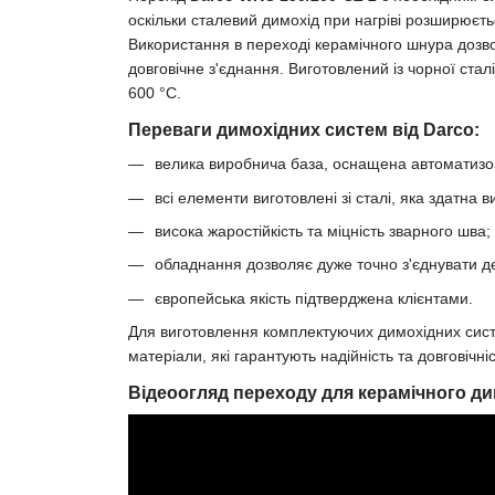
оскільки сталевий димохід при нагріві розширюєть
Використання в переході керамічного шнура дозв
довговічне з'єднання. Виготовлений із чорної ста
600 °С.
Переваги димохідних систем від Darco:
велика виробнича база, оснащена автоматиз
всі елементи виготовлені зі сталі, яка здатна
висока жаростійкість та міцність зварного шва;
обладнання дозволяє дуже точно з'єднувати де
європейська якість підтверджена клієнтами.
Для виготовлення комплектуючих димохідних си
матеріали, які гарантують надійність та довговічніс
Відеоогляд переходу для керамічного д