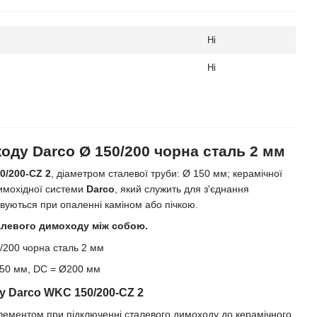
Ні
Ні
оду Darco Ø 150/200 чорна сталь 2 мм
0/200-CZ 2
, діаметром сталевої труби: Ø 150 мм; керамічної
имохідної системи
Darco
, який служить для з'єднання
овуються при опаленні каміном або пічкою.
талевого димоходу між собою.
50 мм, DC = Ø200 мм
у Darco WKC 150/200-CZ 2
лементом при підключенні сталевого димоходу до керамічного,