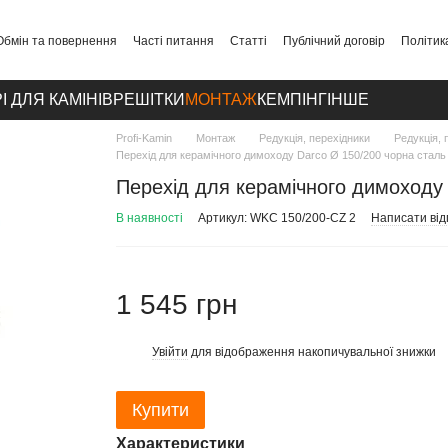
Обмін та повернення
Часті питання
Статті
Публічний договір
Політик
І ДЛЯ КАМІНІВ
РЕШІТКИ
МОНТАЖ
КЕМПІНГ
ІНШЕ
Profi-Kamin
Монтаж
Редукція, перехідники
Редукція, 
Перехід для керамічного димоходу Darco Ø 150/200 чорна сталь
Перехід для керамічного димоходу
В наявності
Артикул: WKC 150/200-CZ 2
Написати від
1 545 грн
Увійти
для відображення накопичувальної знижки
%
Купити
Характеристики