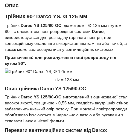
Опис
Трійник 90° Darco YS, Ø 125 мм
Трійник
Darco YS 125/90-OC
, діаметром - Ø 125 мм і кутом -
90°, є елементом повітропровідної системи
Darco
,
використовується для розподілу гарячого повітря, при
конвекційному опаленні з використанням камінів або печей, а
також може застосовуватися у вентиляційних системах.
Призначення: для розгалуження повітропроводу під
кутом 90°.
dz = 123 мм
Опис трійника Darco YS 125/90-OC
Трійник
Darco YS 125/90-OC
виготовлений з оцинкованої сталі
високої якості, товщиною - 0,55 мм, гладкість внутрішніх стінок
забезпечить низький опір потоку. При монтажі повітропроводи
обов'язково ізолюються мінеральною ватою або рукавами з
скловати і алюмінієвої фольги.
Переваги вентиляційних систем від Darco: