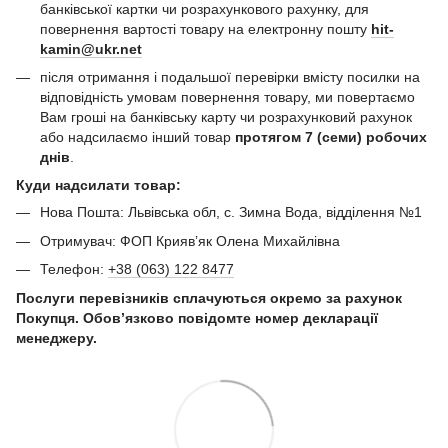
банківської картки чи розрахункового рахунку, для
повернення вартості товару на електронну пошту
hit-
kamin@ukr.net
після отримання і подальшої перевірки вмісту посилки на
відповідність умовам повернення товару, ми повертаємо
Вам гроші на банківську карту чи розрахунковий рахунок
або надсилаємо інший товар
протягом 7 (семи) робочих
днів
.
Куди надсилати товар:
Нова Пошта: Львівська обл, с. Зимна Вода, відділення №1
Отримувач: ФОП Криявʼяк Олена Михайлівна
Телефон:
+38 (063) 122 8477
Послуги перевізників сплачуються окремо за рахунок
Покупця. Обов’язково повідомте номер декларації
менеджеру.