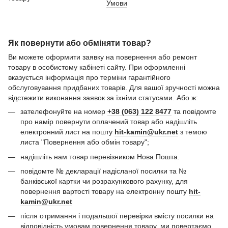
Умови
Як повернути або обміняти товар?
Ви можете оформити заявку на повернення або ремонт
товару в особистому кабінеті сайту. При оформленні
вказується інформація про терміни гарантійного
обслуговування придбаних товарів. Для вашої зручності можна
відстежити виконання заявок за їхніми статусами. Або ж:
зателефонуйте на номер
+38 (063) 122 8477
та повідомте
про намір повернути оплачений товар або надішліть
електронний лист на пошту
hit-kamin@ukr.net
з темою
листа "Повернення або обмін товару";
надішліть нам товар перевізником Нова Пошта.
повідомте № декларації надісланої посилки та №
банківської картки чи розрахункового рахунку, для
повернення вартості товару на електронну пошту
hit-
kamin@ukr.net
після отримання і подальшої перевірки вмісту посилки на
відповідність умовам повернення товару, ми повертаємо