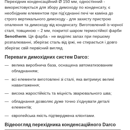
Перехідник конденсаційний Ø 150 мм, одностінний -
використовується для збору димоходу по конденсату, є
необхідним елементом при під'єднанні печі чи каміна до
строго вертикального димоходу - для захисту пристрою
опалення та димоходу від конденсату. Виготовлений із чорної
сталі, товщиною – 2 мм, покритої шаром термостійкої фарби
Senotherm
. Ця фарба - не виділяє запах при першому
розпалюванні, зберігає сталь від іржі, не стирається і довго
зберігає свій первісний вигляд.
Переваги димохідних систем Darco:
велика виробнича база, оснащена автоматизованим
обладнанням;
всі елементи виготовлені зі сталі, яка витримує великі
навантаження;
висока жаростійкість та міцність зварювального шва;
обладнання дозволяє дуже точно з'єднувати деталі
елементів;
європейська якість підтверджена клієнтами.
Відеоогляд перехідника конденсаційного Darco