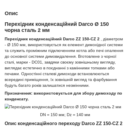
Опис
Перехідник конденсаційний Darco Ø 150
чорна сталь 2 мм
Перехідник конденсаційний Darco ZZ 150-CZ 2
, діаметром
- Ø 150 мм, використовується як елемент димохідної системи
та служить проміжним підключенням котла або печі опалення
до основної системи димовидалення. Вготовлене з чорної
сталі, марки - DC01, завдяки своєму зовнішньому вигляду,
виглядає естетично в поєднанні з камінними топками або
печами. Одностінні сталеві димоходи встановлюються
всередині приміщення, їх зовнішній вигляд та фарбування
будуть багато років залишатися незмінними.
Призначення: використовується для збору димоходу по
конденсату.
DN = 150 мм; Dz = 140 мм
Опис конденсаційного переходу Darco ZZ 150-CZ 2