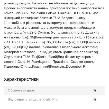
річним досвідом. Нехай вас не обманюють дешеві угоди...
Процес виробництва наших пристроїв постійно контролюється
компанією TUV Rheinland Polska. Біокамін DEСEMВER має
німецький сертифікат безпеки TUV. Завдяки цьому,
інноваційним рішенням та суворому контролю якості, ви
можете бути впевнені, що отримуєте продукт найвищого
класу. Вага (кг)::29,0|Ємність біопальника (л)::0,75|Довжина
лінії вогню (см)::35|Контейнер для палива (В x Ш x Г) (см)::5,2
x 41,1 x 11,1|Ширина (см)::95,00|Висота (см)::87,00|Глибина
(см)::28,00|Вид палива::біопаливо з біологічного алкоголю|
Матеріал виготовлення::МДФ; сталь крашеная порошково|
Сертифікат TUV::Так|Колір::білий|Вид біокаміну::окремо
стоячий|Скло::Ні|Розміщення::Пристінне; Окремо стояче;
Підлогове|Стиль::Класичний|Колекція::December P
Характеристики
Обмежувач дров
Ні
Відповідає стандарту Kratki Pro
Ні