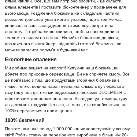
кілька хвилин. Все, що вам потрібно зробити, - це скласти
кілька елементів і поставити біоконтейнер у призначене для
цього місце. Розділення біокаміна на складальні частини
дозволяє транспортувати його в упаковці, що в той же час
впливає на ваші заощадження та зменшує витрати на
доставку. Потрібна лише хвилина, щоб ви насолодилися
теплом та видом на вогонь. Налийте біопаливо до рівня,
позначеного в контейнері, підпаліть і готово! Важливо - ви
можете загасити полум’я в будь-який час.
Екологічне опалення
Ми робимо акцент на екології! Купуючи наш біокамін, ви
дбаєте про природне середовище. Ви не сприяєте смогу. Все
це пов’язано з тим, що продуктами згоряння біопалива є
лише: тепло, водяна пара і незначна кількість вуглекислого
газу (як у повітрі, яке ми видихаємо). Біокамін DEСEMВER є
ефективним джерелом опалення. Він підвищує температуру
до декількох градусів Цельсія, а тепло, яке виробляється, на
100% передається в приміщення.
100% безпечний
Повірте нам, як і понад 1 000 000 інших користувачів у всьому
світі! Робіть ставку на перевіреного виробника з більш ніж 20-