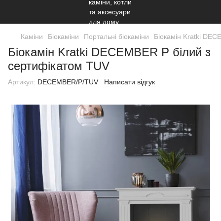
Каміни
Біокаміни
Портальні біокаміни
Біокамін Kratki DEC
Біокамін Kratki DECEMBER P білий з
сертифікатом TUV
Артикул:
DECEMBER/P/TUV
Написати відгук