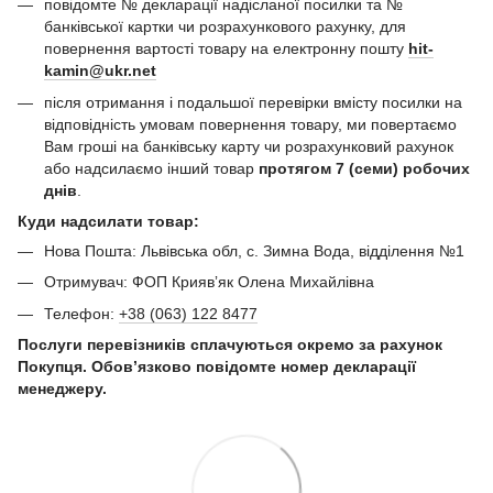
повідомте № декларації надісланої посилки та №
банківської картки чи розрахункового рахунку, для
повернення вартості товару на електронну пошту
hit-
kamin@ukr.net
після отримання і подальшої перевірки вмісту посилки на
відповідність умовам повернення товару, ми повертаємо
Вам гроші на банківську карту чи розрахунковий рахунок
або надсилаємо інший товар
протягом 7 (семи) робочих
днів
.
Куди надсилати товар:
Нова Пошта: Львівська обл, с. Зимна Вода, відділення №1
Отримувач: ФОП Криявʼяк Олена Михайлівна
Телефон:
+38 (063) 122 8477
Послуги перевізників сплачуються окремо за рахунок
Покупця. Обов’язково повідомте номер декларації
менеджеру.