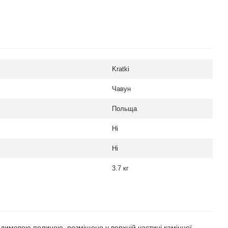
Kratki
Чавун
Польща
Ні
Ні
3.7 кг
 димовою полицею, розміщено у верхній частині камінної