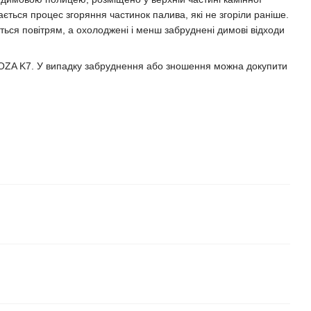
ється процес згоряння частинок палива, які не згоріли раніше.
ься повітрям, а охолоджені і менш забруднені димові відходи
 KOZA K7. У випадку забруднення або зношення можна докупити