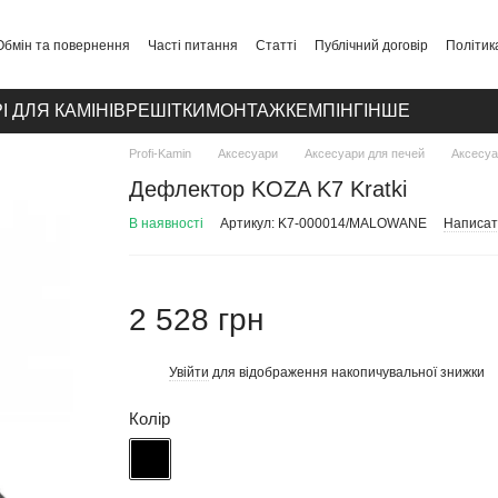
Обмін та повернення
Часті питання
Статті
Публічний договір
Політик
І ДЛЯ КАМІНІВ
РЕШІТКИ
МОНТАЖ
КЕМПІНГ
ІНШЕ
Profi-Kamin
Аксесуари
Аксесуари для печей
Аксесуа
Дефлектор KOZA K7 Kratki
В наявності
Артикул: K7-000014/MALOWANE
Написати
2 528 грн
Увійти
для відображення накопичувальної знижки
%
Колір