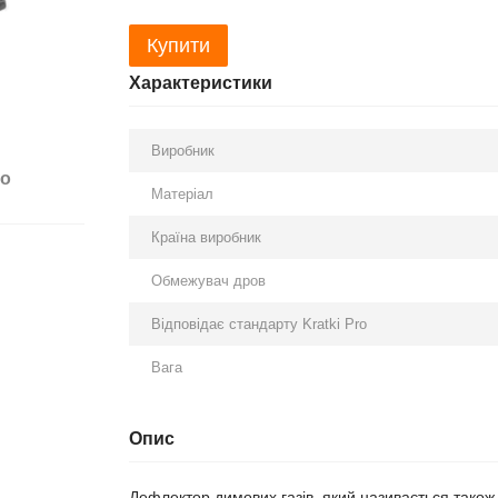
Купити
Характеристики
Виробник
бо
Матеріал
Країна виробник
Обмежувач дров
Відповідає стандарту Kratki Pro
Вага
Опис
Дефлектор димових газів, який називається також