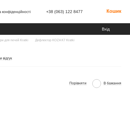
Кошик
+38 (063) 122 8477
а конфіденційності
Вхід
ри для печей Kratki
Дефлектор KOZA K7 Kratki
 відгук
Порівняти
В бажання