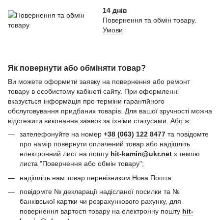
14 днів
Повернення та обмін товару.
Умови
Як повернути або обміняти товар?
Ви можете оформити заявку на повернення або ремонт
товару в особистому кабінеті сайту. При оформленні
вказується інформація про терміни гарантійного
обслуговування придбаних товарів. Для вашої зручності можна
відстежити виконання заявок за їхніми статусами. Або ж:
зателефонуйте на номер
+38 (063) 122 8477
та повідомте
про намір повернути оплачений товар або надішліть
електронний лист на пошту
hit-kamin@ukr.net
з темою
листа "Повернення або обмін товару";
надішліть нам товар перевізником Нова Пошта.
повідомте № декларації надісланої посилки та №
банківської картки чи розрахункового рахунку, для
повернення вартості товару на електронну пошту
hit-