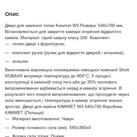
Опис
Двері для камінної топки Kawmet W3 Розміри: 540x700 мм,
Встановлюється для закриття камери згоряння відкритого
каміна. Матеріал: сірий чавуну класу 200. Комплект:
скляні двері з фурнітурою;
комплект ручок (ручка для відкриття дверей і зольника);
зольник.
Вмонтована жароміцна склокераміка німецької компанії Shott
ROBAX® витримує температуру до 800°C. У процесі
експлуатації в камінній топці печі або до 35% теплового
випромінювання відбивається назад в камеру згоряння. В
результаті чого енергія випромінювання, що проходити через
скло зменшується і температура в камері згоряння значно
зростає. Двері для каміна KAWMET W3 540x700 Виробник:
KAWMET (Польща)
Матеріал виготовлення: Чавун
Розмір головного скла (мм): 590x380x4
Форма скла топки: Пряме