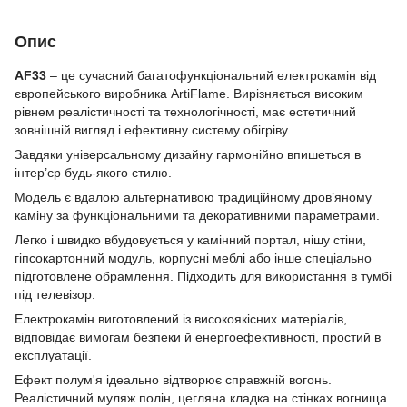
Опис
AF33
– це сучасний багатофункціональний електрокамін від
європейського виробника ArtiFlame. Вирізняється високим
рівнем реалістичності та технологічності, має естетичний
зовнішній вигляд і ефективну систему обігріву.
Завдяки універсальному дизайну гармонійно впишеться в
інтер’єр будь-якого стилю.
Модель є вдалою альтернативою традиційному дров’яному
каміну за функціональними та декоративними параметрами.
Легко і швидко вбудовується у камінний портал, нішу стіни,
гіпсокартонний модуль, корпусні меблі або інше спеціально
підготовлене обрамлення. Підходить для використання в тумбі
під телевізор.
Електрокамін виготовлений із високоякісних матеріалів,
відповідає вимогам безпеки й енергоефективності, простий в
експлуатації.
Ефект полум'я ідеально відтворює справжній вогонь.
Реалістичний муляж полін, цегляна кладка на стінках вогнища