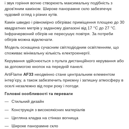
і звук горіння вогню створюють максимальну подібність з
дров'яним каміном. Широке панорамне скло забезпечує
чудовий огляд з різних кутів.
Камін швидко і рівномірно обігріває приміщення площею до 30
квадратних метрів у заданому діапазоні від 17 °C до 27 °C.
Інфрачервоний обігрів не пересушує повітря. За потреби
обігрів можна відключати.
Модель оснащена сучасним світлодіодним освітленням, що
споживає мінімальну кількість електроенергії.
Керування здійснюється з пульта дистанційного керування або
за допомогою кнопок на передній панелі.
ArtiFlame
AF33
неодмінно стане центральним елементом
інтер’єру, а також забезпечить приємну і затишну атмосферу в
оселі незалежно від пори року і погоди.
Головні особливості та переваги
Стильний дизайн
Конструкція з високоякісних матеріалів
Цегляна кладка на стінках вогнища
Широке панорамне скло