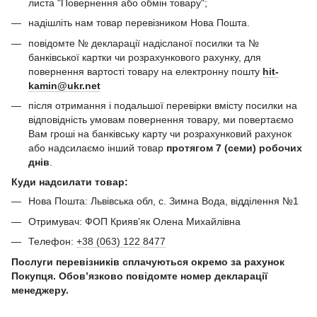
листа "Повернення або обмін товару";
надішліть нам товар перевізником Нова Пошта.
повідомте № декларації надісланої посилки та №
банківської картки чи розрахункового рахунку, для
повернення вартості товару на електронну пошту
hit-
kamin@ukr.net
після отримання і подальшої перевірки вмісту посилки на
відповідність умовам повернення товару, ми повертаємо
Вам гроші на банківську карту чи розрахунковий рахунок
або надсилаємо інший товар
протягом 7 (семи) робочих
днів
.
Куди надсилати товар:
Нова Пошта: Львівська обл, с. Зимна Вода, відділення №1
Отримувач: ФОП Криявʼяк Олена Михайлівна
Телефон:
+38 (063) 122 8477
Послуги перевізників сплачуються окремо за рахунок
Покупця. Обов’язково повідомте номер декларації
менеджеру.