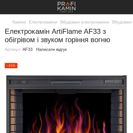
Каміни
Електрокаміни
Вбудовані електрокаміни
Вбудовані 
Електрокамін ArtiFlame AF33 з
обігрівом і звуком горіння вогню
Артикул:
AF33
Написати відгук
−21%