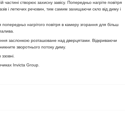
ій частині створює захисну завісу. Попередньо нагріте повітря
азів і летючих речовин, тим самим захищаючи скло від диму і
 попередньо нагрітого повітря в камеру згорання для більш
палива.
ління заслонкою розташоване над дверцятами. Відкриваючи
уникните зворотнього потоку диму.
 ззовні.
иках Invicta Group.