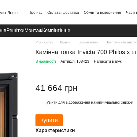
Про нас
Оплата і доставка
Обмін та повернення
Часті
Публічний договір
Політика конфіденційності
Контакти
нів
Решітки
Монтаж
Кемпінг
Інше
Profi-Kamin
Каміни
Камінні топки
Повітряні камінні то
Камінна топка Invicta 700 Philos з 
В наявності
Артикул: 108423
Написати відгук
41 664 грн
Увійти
для відображення накопичувальної знижки
%
Купити
Характеристики