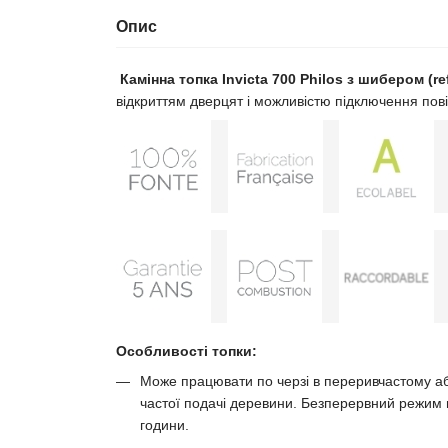
Опис
Камінна топка Invicta 700 Philos з шибером (ref
відкриттям дверцят і можливістю підключення повіт
Особливості топки:
Може працювати по черзі в переривчастому а
частої подачі деревини. Безперервний режим 
години.