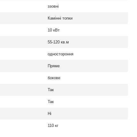
ззовні
Камінні топки
10 кВт
55-120 кв.м
одностороння
Пряме
бокове
Так
Так
Ні
110 кг