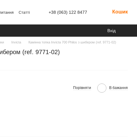
Кошик
+38 (063) 122 8477
 питання
Статті
Вхід
пки
Invicta
Камінна топка Invicta 700 Philos з шибером (ref. 9771-02)
шибером (ref. 9771-02)
Порівняти
В бажання