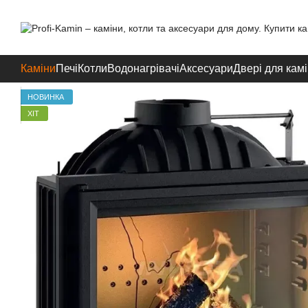
Перейти до основного контенту
Каміни
Печі
Котли
Водонагрівачі
Аксесуари
Двері для камі
НОВИНКА
ХІТ