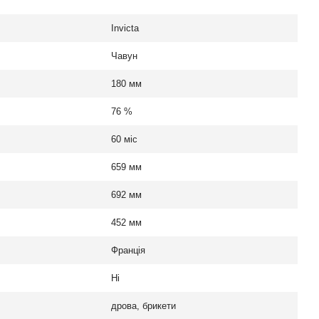
Invicta
Чавун
180 мм
76 %
60 міс
659 мм
692 мм
452 мм
Франція
Ні
дрова, брикети