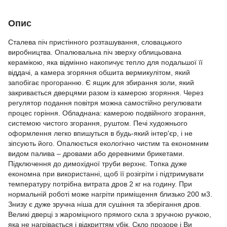
Опис
Сталева піч пристінного розташування, словацького
виробництва.
Опалювальна піч зверху облицьована
керамікою, яка відмінно накопичує тепло для подальшої її
віддачі, а камера згоряння обшита вермикулітом, який
запобігає прогоранню.
Є ящик для збирання золи, який
закривається дверцями разом із камерою згоряння. Через
регулятор подання повітря можна самостійно регулювати
процес горіння.
Обладнана: камерою подвійного згорання,
системою чистого згорання, руштом. Печі художнього
оформлення легко впишуться в будь-який інтер'єр, і не
зіпсують його.
Опалюється екологічно чистим та економним
видом палива – дровами або деревними брикетами.
Підключення до димохідної труби верхнє.
Топка дуже
економна при використанні, щоб її розігріти і підтримувати
температуру потрібна витрата дров 2 кг на годину.
При
нормальній роботі може нагріти приміщення близько 200 м3.
Знизу є дуже зручна ніша для сушіння та зберігання дров.
Великі дверці з жароміцного прямого скла з зручною ручкою,
яка не нагрівається і відкриттям убік.
Скло прозоре і Ви