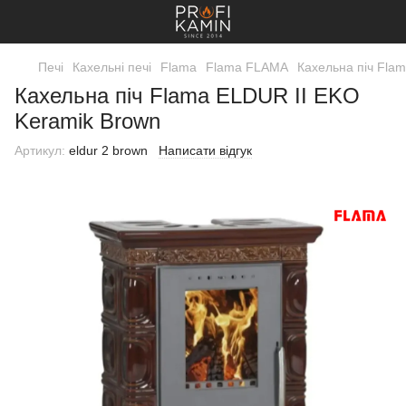
Печі
Кахельні печі
Flama
Flama FLAMA
Кахельна піч Fla
Кахельна піч Flama ELDUR II EKO
Keramik Brown
Артикул:
eldur 2 brown
Написати відгук