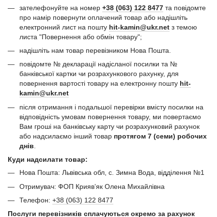
зателефонуйте на номер
+38 (063) 122 8477
та повідомте
про намір повернути оплачений товар або надішліть
електронний лист на пошту
hit-kamin@ukr.net
з темою
листа "Повернення або обмін товару";
надішліть нам товар перевізником Нова Пошта.
повідомте № декларації надісланої посилки та №
банківської картки чи розрахункового рахунку, для
повернення вартості товару на електронну пошту
hit-
kamin@ukr.net
після отримання і подальшої перевірки вмісту посилки на
відповідність умовам повернення товару, ми повертаємо
Вам гроші на банківську карту чи розрахунковий рахунок
або надсилаємо інший товар
протягом 7 (семи) робочих
днів
.
Куди надсилати товар:
Нова Пошта: Львівська обл, с. Зимна Вода, відділення №1
Отримувач: ФОП Криявʼяк Олена Михайлівна
Телефон:
+38 (063) 122 8477
Послуги перевізників сплачуються окремо за рахунок