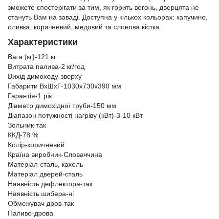
зможете спостерігати за тим, як горить вогонь, дверцята не
стануть Вам на заваді.
Доступна у кількох кольорах: капучино,
оливка, коричневий, медовий та слонова кістка.
Характеристики
Вага (кг)-121 кг
Витрата палива-2 кг/год
Вихід димоходу-зверху
Габарити ВxШxГ-1030x730x390 мм
Гарантія-1 рік
Діаметр димохідної труби-150 мм
Діапазон потужності нагріву (кВт)-3-10 кВт
Зольник-так
ККД-78 %
Колір-коричневий
Країна виробник-Словаччина
Матеріал-сталь, кахель
Матеріал дверей-сталь
Наявність дефлектора-так
Наявність шибера-ні
Обмежувач дров-так
Паливо-дрова