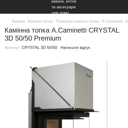
Каміни
Камінні топки
Повітряні камінні топки
A.Caminetti
К
Камінна топка A.Caminetti CRYSTAL
3D 50/50 Premium
Артикул:
CRYSTAL 3D 50/50
Написати відгук