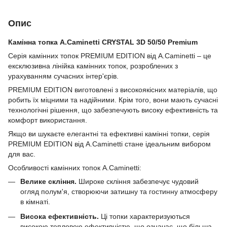
Опис
Камінна топка A.Caminetti CRYSTAL 3D 50/50 Premium
Серія камінних топок PREMIUM EDITION від A.Caminetti – це
ексклюзивна лінійка камінних топок, розроблених з
урахуванням сучасних інтер'єрів.
PREMIUM EDITION виготовлені з високоякісних матеріалів, що
робить їх міцними та надійними. Крім того, вони мають сучасні
технологічні рішення, що забезпечують високу ефективність та
комфорт використання.
Якщо ви шукаєте елегантні та ефективні камінні топки, серія
PREMIUM EDITION від A.Caminetti стане ідеальним вибором
для вас.
Особливості камінних топок A.Caminetti:
Велике скління.
Широке скління забезпечує чудовий
огляд полум'я, створюючи затишну та гостинну атмосферу
в кімнаті.
Висока ефективність.
Ці топки характеризуються
високою тепловою ефективністю, що означає, що більша