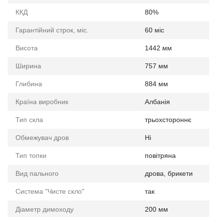
ККД
80%
Гарантійний строк, міс.
60 міс
Висота
1442 мм
Ширина
757 мм
Глибина
884 мм
Країна виробник
Албанія
Тип скла
трьохстороннє
Обмежувач дров
Ні
Тип топки
повітряна
Вид пального
дрова, брикети
Система "Чисте скло"
так
Діаметр димоходу
200 мм