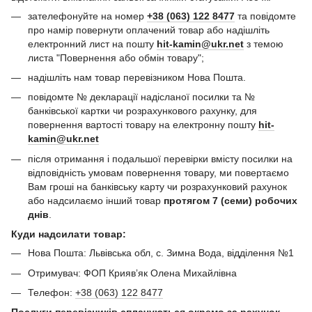
зателефонуйте на номер
+38 (063) 122 8477
та повідомте
про намір повернути оплачений товар або надішліть
електронний лист на пошту
hit-kamin@ukr.net
з темою
листа "Повернення або обмін товару";
надішліть нам товар перевізником Нова Пошта.
повідомте № декларації надісланої посилки та №
банківської картки чи розрахункового рахунку, для
повернення вартості товару на електронну пошту
hit-
kamin@ukr.net
після отримання і подальшої перевірки вмісту посилки на
відповідність умовам повернення товару, ми повертаємо
Вам гроші на банківську карту чи розрахунковий рахунок
або надсилаємо інший товар
протягом 7 (семи) робочих
днів
.
Куди надсилати товар:
Нова Пошта: Львівська обл, с. Зимна Вода, відділення №1
Отримувач: ФОП Криявʼяк Олена Михайлівна
Телефон:
+38 (063) 122 8477