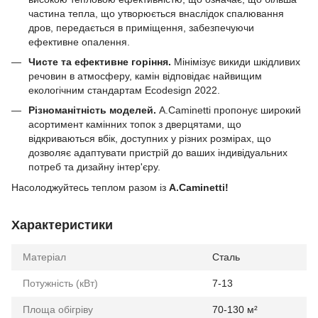
частина тепла, що утворюється внаслідок спалювання
дров, передається в приміщення, забезпечуючи
ефективне опалення.
Чисте та ефективне горіння.
Мінімізує викиди шкідливих
речовин в атмосферу, камін відповідає найвищим
екологічним стандартам Ecodesign 2022.
Різноманітність моделей.
A.Сaminetti пропонує широкий
асортимент камінних топок з дверцятами, що
відкриваються вбік, доступних у різних розмірах, що
дозволяє адаптувати пристрій до ваших індивідуальних
потреб та дизайну інтер'єру.
Насолоджуйтесь теплом разом із
A.Caminetti!
Характеристики
Матеріал
Сталь
Потужність (кВт)
7-13
Площа обігріву
70-130 м²