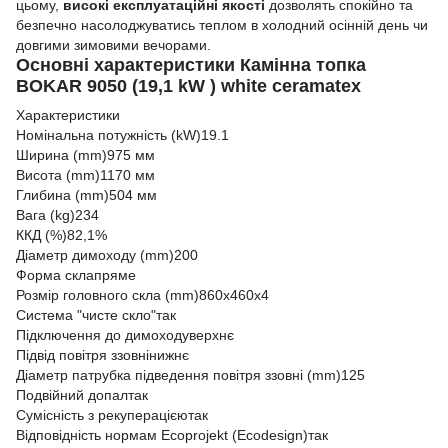
цьому,
високі експлуатаційні якості
дозволять спокійно та
безпечно насолоджуватись теплом в холодний осінній день чи
довгими зимовими вечорами.
Основні характеристики Камінна топка
BOKAR 9050 (19,1 kW ) white ceramatex
Характеристики
Номінальна потужність (kW)
19.1
Ширина (mm)
975 мм
Висота (mm)
1170 мм
Глибина (mm)
504 мм
Вага (kg)
234
ККД (%)
82,1%
Діаметр димоходу (mm)
200
Форма скла
пряме
Розмір головного скла (mm)
860х460х4
Система "чисте скло"
так
Підключення до димоходу
верхнє
Підвід повітря ззовні
нижнє
Діаметр патрубка підведення повітря ззовні (mm)
125
Подвійний допал
так
Сумісність з рекуперацією
так
Відповідність нормам Ecoprojekt (Ecodesign)
так