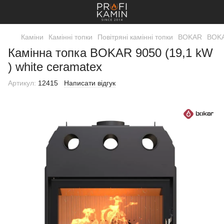
Каміни
Камінні топки
Повітряні камінні топки
BOKAR
BOK
Камінна топка BOKAR 9050 (19,1 kW
) white ceramatex
Артикул:
12415
Написати відгук