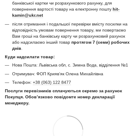
банківської картки чи розрахункового рахунку, для
повернення вартості товару на електронну пошту
hit-
kamin@ukr.net
після отримання і подальшої перевірки вмісту посилки на
відповідність умовам повернення товару, ми повертаємо
Вам гроші на банківську карту чи розрахунковий рахунок
або надсилаємо інший товар
протягом 7 (семи) робочих
днів
.
Куди надсилати товар:
Нова Пошта: Львівська обл, с. Зимна Вода, відділення №1
Отримувач: ФОП Криявʼяк Олена Михайлівна
Телефон:
+38 (063) 122 8477
Послуги перевізників сплачуються окремо за рахунок
Покупця. Обов’язково повідомте номер декларації
менеджеру.