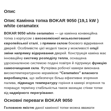
Опис
Опис Камінна топка BOKAR 9050 (19,1 kW )
white ceramatex
BOKAR 9050 white ceramatex
— це камінна конвекційна
топка з корпусом з
високоякісної низьколегованої
європейської сталі
, з
прямим склом
бокового відкривання
дверей. Особливістю цієї моделі також у можливості
опції
зміни напрямку відкривання
дверей. Конструкція каміна має
інноваційну
систему розподілу тепла
, оснащена
удосконаленою системою подачі повітря й підтримує
функцію
самоочищення скла
. Футерівка робочої камери виконана
високотемпературною керамікою
“Ceramatex” власного
виробництва
, що забезпечує більш ефективне згоряння
палива,
підвищує температуру
горіння в камері згоряння та
покращує термічну стабільністьа також захищає стінки топки
від
надмірного перегріванн
я.
Основні переваги BOKAR 9050
Головною якістю
даної камінної топки можна вважати