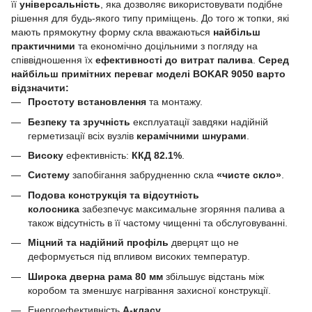
її
універсальність
, яка дозволяє використовувати подібне
рішення для будь-якого типу приміщень. До того ж топки, які
мають прямокутну форму скла вважаються
найбільш
практичними
та економічно доцільними з погляду на
співвідношення їх
ефективності до витрат палива
.
Серед
найбільш примітних переваг моделі BOKAR 9050 варто
відзначити:
Простоту встановлення
та монтажу.
Безпеку та зручність
експлуатації завдяки надійній
герметизації всіх вузлів
керамічними шнурами
.
Високу
ефективність:
ККД 82.1%
.
Систему
запобігання забрудненню скла
«чисте скло»
.
Подова конструкція та відсутність
колосника
забезпечує максимальне згоряння палива а
також відсутність в її частому чищенні та обслуговуванні.
Міцний та надійний профіль
дверцят що не
деформується під впливом високих температур.
Широка дверна рама 80 мм
збільшує відстань між
коробом та зменшує нагрівання захисної конструкції.
Енергоефективність
А-класу
.