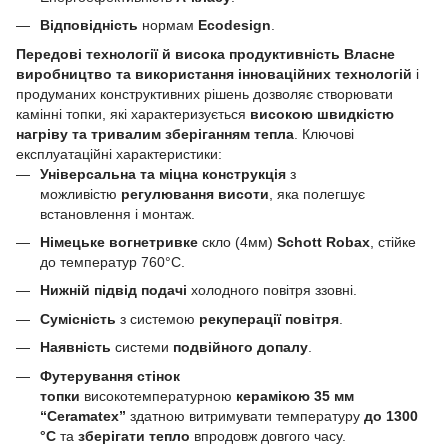
Відповідність
нормам
Ecodesign
.
Передові технології й висока продуктивність
Власне
виробництво та використання інноваційних технологій
і
продуманих конструктивних рішень дозволяє створювати
камінні топки, які характеризується
високою швидкістю
нагріву та тривалим зберіганням тепла
. Ключові
експлуатаційні характеристики:
Універсальна та міцна конструкція
з
можливістю
регулювання висоти
, яка полегшує
встановлення і монтаж.
Німецьке вогнетривке
скло (4мм)
Schott Robax
, стійке
до температур 760°C.
Нижній підвід подачі
холодного повітря ззовні.
Сумісність
з системою
рекуперації повітря
.
Наявність
системи
подвійного допалу
.
Футерування стінок
топки
високотемпературною
керамікою 35 мм
“Ceramatex”
здатною витримувати температуру
до 1300
°C
та
зберігати тепло
впродовж довгого часу.