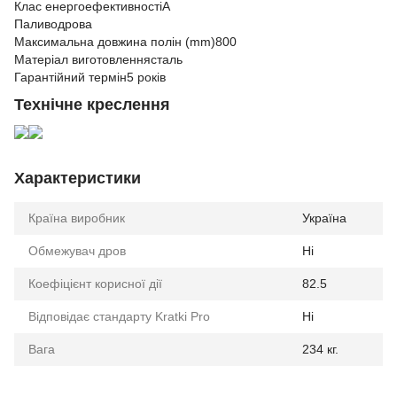
Клас енергоефективності
A
Паливо
дрова
Максимальна довжина полін (mm)
800
Матеріал виготовлення
сталь
Гарантійний термін
5 років
Технічне креслення
Характеристики
Країна виробник
Україна
Обмежувач дров
Ні
Коефіцієнт корисної дії
82.5
Відповідає стандарту Kratki Pro
Ні
Вага
234 кг.