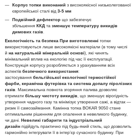
Корпус топки виконаний
з високоякісної низьколегованої
європейської сталі від
3-5 мм
Подвійний дефлектор
що забезпечує
збільшення
ККД
та
зменшує температуру викидів
димових газів
.
Екологічність та безпека
При виготовленні
топки
використовуються лише високоякісні матеріали (в тому числі
й
на натуральній мінеральній основі
), які чинять
мінімальний вплив на екологію під час її експлуатації.
Конструкція корпусу розробляється з урахуванням всіх
аспектів
безпечного використання
:
застосування
бельгійської екологічної термостійкої
фарби, керамічна футерівка та система допалу піролізних
газів
. Максимальна повнота згоряння палива дозволяє
отримати
більшу чистоту викидів
, що зменшує вірогідність
утворення чадного газу та мінімізує утворення сажі, а відтак —
ризик її самозаймання. Камінна топка BOKAR 9050 стане
оптимальним рішенням для опалення в невеликого будинку,
чи дачі.
Невеликі габарити та індустріальний
дизайн
підійдуть практично під будь-який стиль, що дозволить
гармонійно інтегрувати її в інтер’єр сучасного будинку. При