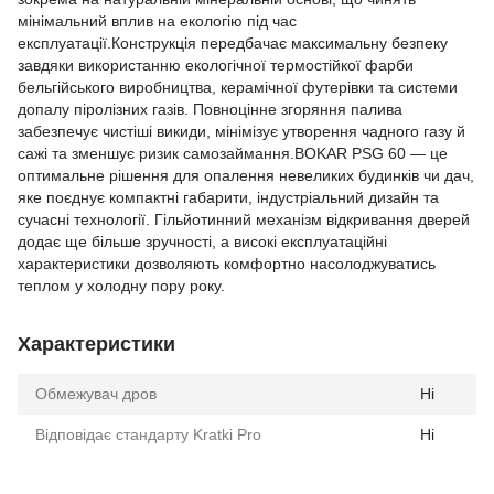
мінімальний вплив на екологію під час
експлуатації.Конструкція передбачає максимальну безпеку
завдяки використанню екологічної термостійкої фарби
бельгійського виробництва, керамічної футерівки та системи
допалу піролізних газів. Повноцінне згоряння палива
забезпечує чистіші викиди, мінімізує утворення чадного газу й
сажі та зменшує ризик самозаймання.BOKAR PSG 60 — це
оптимальне рішення для опалення невеликих будинків чи дач,
яке поєднує компактні габарити, індустріальний дизайн та
сучасні технології. Гільйотинний механізм відкривання дверей
додає ще більше зручності, а високі експлуатаційні
характеристики дозволяють комфортно насолоджуватись
теплом у холодну пору року.
Характеристики
Обмежувач дров
Ні
Відповідає стандарту Kratki Pro
Ні