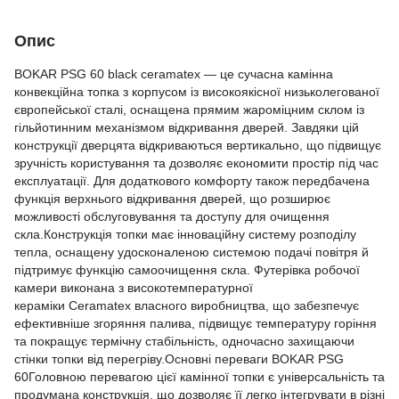
Опис
BOKAR PSG 60 black ceramatex — це сучасна камінна
конвекційна топка з корпусом із високоякісної низьколегованої
європейської сталі, оснащена прямим жароміцним склом із
гільйотинним механізмом відкривання дверей. Завдяки цій
конструкції дверцята відкриваються вертикально, що підвищує
зручність користування та дозволяє економити простір під час
експлуатації. Для додаткового комфорту також передбачена
функція верхнього відкривання дверей, що розширює
можливості обслуговування та доступу для очищення
скла.Конструкція топки має інноваційну систему розподілу
тепла, оснащену удосконаленою системою подачі повітря й
підтримує функцію самоочищення скла. Футерівка робочої
камери виконана з високотемпературної
кераміки Ceramatex власного виробництва, що забезпечує
ефективніше згоряння палива, підвищує температуру горіння
та покращує термічну стабільність, одночасно захищаючи
стінки топки від перегріву.Основні переваги BOKAR PSG
60Головною перевагою цієї камінної топки є універсальність та
продумана конструкція, що дозволяє її легко інтегрувати в різні