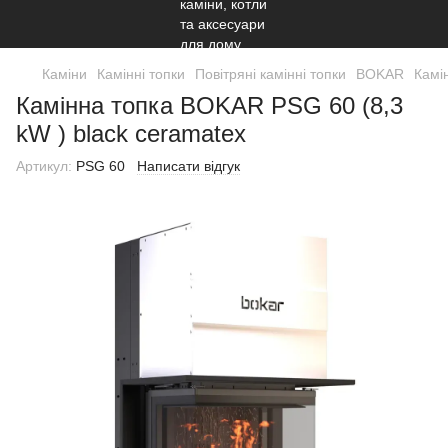
Каміни
Камінні топки
Повітряні камінні топки
BOKAR
Камі
Камінна топка BOKAR PSG 60 (8,3
kW ) black ceramatex
Артикул:
PSG 60
Написати відгук