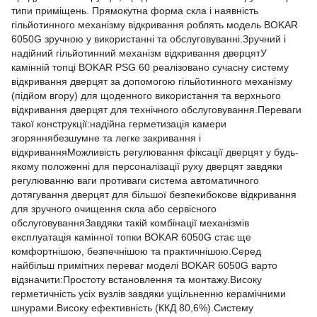
типи приміщень. Прямокутна форма скла і наявність
гільйотинного механізму відкривання роблять модель BOKAR
6050G зручною у використанні та обслуговуванні.Зручний і
надійний гільйотинний механізм відкривання дверцятУ
камінній топці BOKAR PSG 60 реалізовано сучасну систему
відкривання дверцят за допомогою гільйотинного механізму
(підйом вгору) для щоденного використання та верхнього
відкривання дверцят для технічного обслуговування.Переваги
такої конструкції:надійна герметизація камери
згоряннябезшумне та легке закривання і
відкриванняМожливість регулювання фіксації дверцят у будь-
якому положенні для персоналізації руху дверцят завдяки
регулюванню ваги противаги система автоматичного
дотягування дверцят для більшої безпекибокове відкривання
для зручного очищення скла або сервісного
обслуговуванняЗавдяки такій комбінації механізмів
експлуатація камінної топки BOKAR 6050G стає ще
комфортнішою, безпечнішою та практичнішою.Серед
найбільш примітних переваг моделі BOKAR 6050G варто
відзначити:Простоту встановлення та монтажу.Високу
герметичність усіх вузлів завдяки ущільненню керамічними
шнурами.Високу ефективність (ККД 80,6%).Систему