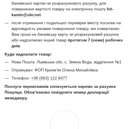
банківської картки чи розрахункового рахунку, для
повернення вартості товару на електронну пошту
hit-
kamin@ukr.net
після отримання і подальшої перевірки вмісту посилки на
відповідність умовам повернення товару, ми повертаємо
Вам гроші на банківську карту чи розрахунковий рахунок
або надсилаємо інший товар
протягом 7 (семи) робочих
днів
.
Куди надсилати товар:
Нова Пошта: Львівська обл, с. Зимна Вода, відділення №1
Отримувач: ФОП Криявʼяк Олена Михайлівна
Телефон:
+38 (063) 122 8477
Послуги перевізників сплачуються окремо за рахунок
Покупця. Обов’язково повідомте номер декларації
менеджеру.