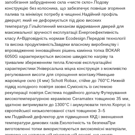
запобігання забрудненню скла «чисте скло».Подову
конструкцію без колосника, що забезпечує повніше згоряння
палива та мінімізує потребу в чищенні.Надійний профіль
дверцят, який не деформується під дією високих
температур.Гільйотинний механізм відкривання дверей для
максимальної зручності експлуатації.Енергоефективність
класу А+Відповідність нормам Ecodesign.Передові технології
та висока продуктивністьЗавдяки власному виробництву і
впровадженню інноваційних рішень камінна топка BOKAR
6050G характеризується високою швидкістю нагріву та
тривалим збереженням тепла.Ключові експлуатаційні
характеристики:Універсальна міцна конструкція з можливістю
регулювання висоти для спрощення монтажу.Німецьке
жароміцне скло (4 мм) Schott Robax, стійке до 760°C.Нижній
підвід холодного повітря ззовні.Сумісність із системою
рекуперації повітря.Система подвійного допалу.Футерування
високотемпературною керамікою Ceramatex товщиною 35 мм,
здатною витримувати до 1300°C і акумулювати тепло.Корпус із
європейської низьколегованої сталі товщиною 3–5
мм.Подвійний дефлектор для підвищення ККД і зменшення
температури димових газів.Екологічність та безпекаПри
виготовленні топки використовуються високоякісні матеріали,
зокрема на натуральній мінеральній основі, що чинять