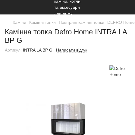
Каміни
Камінні топки
Повітряні камінні топки
DEFRO Home
Камінна топка Defro Home INTRA LA
BP G
Артикул:
INTRA LA BP G
Написати відгук