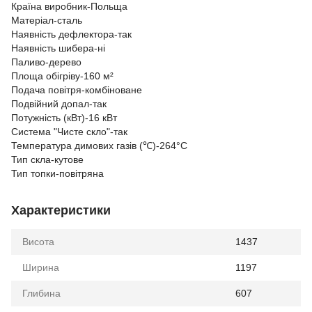
Країна виробник-Польща
Матеріал-сталь
Наявність дефлектора-так
Наявність шибера-ні
Паливо-дерево
Площа обігріву-160 м²
Подача повітря-комбіноване
Подвійний допал-так
Потужність (кВт)-16 кВт
Система "Чисте скло"-так
Температура димових газів (℃)-264°C
Тип скла-кутове
Тип топки-повітряна
Характеристики
Висота
1437
Ширина
1197
Глибина
607