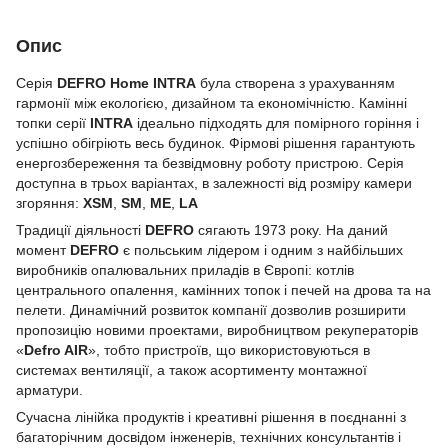
Опис
Серія
DEFRO Home
INTRA
була створена з урахуванням
гармонії між екологією, дизайном та економічністю. Камінні
топки серії
INTRA
ідеально підходять для помірного горіння і
успішно обігріють весь будинок. Фірмові рішення гарантують
енергозбереження та безвідмовну роботу пристрою. Серія
доступна в трьох варіантах, в залежності від розміру камери
згоряння:
XSM
,
SM
,
ME
,
LA
Традиції діяльності
DEFRO
сягають 1973 року. На даний
момент
DEFRO
є польським лідером і одним з найбільших
виробників опалювальних приладів в Європі: котлів
центрального опалення, камінних топок і печей на дрова та на
пелети. Динамічний розвиток компанії дозволив розширити
пропозицію новими проектами, виробництвом рекуператорів
«
Defro AIR
», тобто пристроїв, що використовуються в
системах вентиляції, а також асортименту монтажної
арматури.
Сучасна лінійка продуктів і креативні рішення в поєднанні з
багаторічним досвідом інженерів, технічних консультантів і