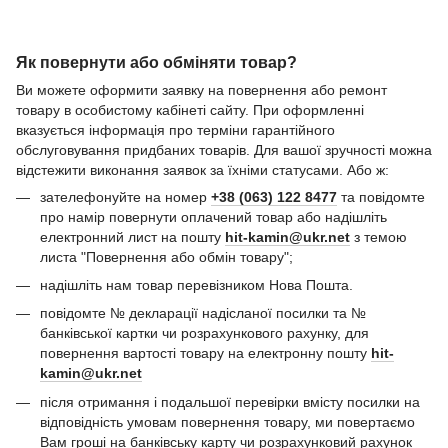
Як повернути або обміняти товар?
Ви можете оформити заявку на повернення або ремонт
товару в особистому кабінеті сайту. При оформленні
вказується інформація про терміни гарантійного
обслуговування придбаних товарів. Для вашої зручності можна
відстежити виконання заявок за їхніми статусами. Або ж:
зателефонуйте на номер
+38 (063) 122 8477
та повідомте
про намір повернути оплачений товар або надішліть
електронний лист на пошту
hit-kamin@ukr.net
з темою
листа "Повернення або обмін товару";
надішліть нам товар перевізником Нова Пошта.
повідомте № декларації надісланої посилки та №
банківської картки чи розрахункового рахунку, для
повернення вартості товару на електронну пошту
hit-
kamin@ukr.net
після отримання і подальшої перевірки вмісту посилки на
відповідність умовам повернення товару, ми повертаємо
Вам гроші на банківську карту чи розрахунковий рахунок