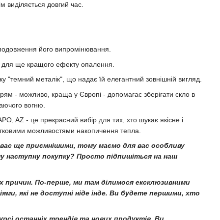
м виділяється довгий час.
подовження його випромінювання.
 для ще кращого ефекту опалення.
у "темний металік", що надає їй елегантний зовнішній вигляд.
рям - можливо, краща у Європі - допомагає зберігати скло в
аючого вогню.
O, AZ - це прекрасний вибір для тих, хто шукає якісне і
атковими можливостями накопичення тепла.
вас ще приємнішими, тому маємо для вас особливу
у наступну покупку? Просто підпишіться на наш
их причин. По-перше, ми там ділимося ексклюзивними
ями, які не доступні ніде інде. Ви будете першими, хто
курсі останніх трендів та нових продуктів. Ви