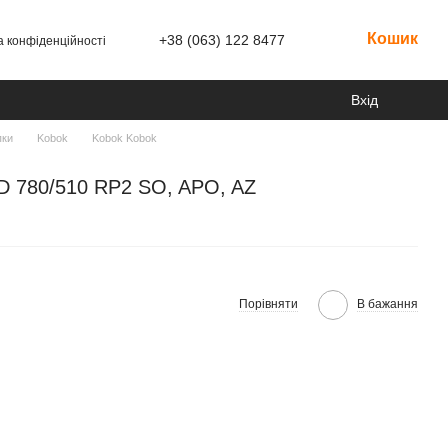
Кошик
+38 (063) 122 8477
а конфіденційності
Вхід
пки
Kobok
Kobok Kobok
LD 780/510 RP2 SO, APO, AZ
Порівняти
В бажання