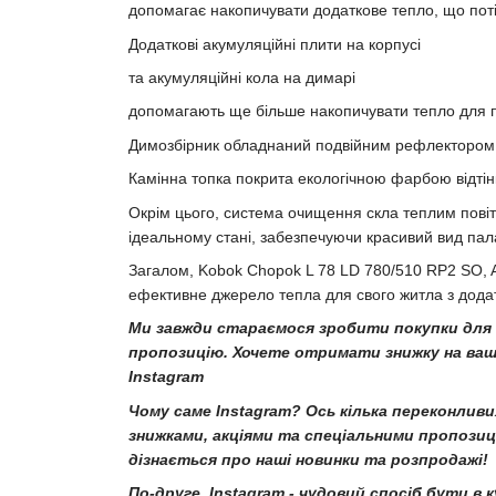
допомагає накопичувати додаткове тепло, що поті
Додаткові акумуляційні плити на корпусі
та акумуляційні кола на димарі
допомагають ще більше накопичувати тепло для 
Димозбірник обладнаний подвійним рефлектором
Камінна топка покрита екологічною фарбою відтінк
Окрім цього, система очищення скла теплим повіт
ідеальному стані, забезпечуючи красивий вид пал
Загалом, Kobok Chopok L 78 LD 780/510 RP2 SO, AP
ефективне джерело тепла для свого житла з дод
Ми завжди стараємося зробити покупки для 
пропозицію. Хочете отримати знижку на ваш
Instagram
Чому саме Instagram? Ось кілька переконлив
знижками, акціями та спеціальними пропозиці
дізнається про наші новинки та розпродажі!
По-друге, Instagram - чудовий спосіб бути в 