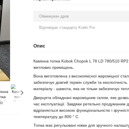
Обмежувач дров
Відповідає стандарту Kratki Pro
Опис
Камінна топка Kobok Chopok L 78 LD 780/510 RP2 
житлових приміщень.
Вона виготовлена з високоякісної жароміцної стал
забезпечує довгий термін служби та екологічність
матеріалу - шамота, яка не тільки забезпечує теп
Дверцята обладнані жароміцним склом, яке дозвол
бо
час експлуатації. Завдяки ретельно продуманим 
відрізняється високою функціональністю і зручні
температуру до 800 ° C.
Топка має регульовані ніжки для зручного налашту