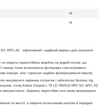
Ні
Ні
SO, APO, AZ - ефективний і надійний варіант для опалення
і та покрита термостійкою фарбою на водній основі, що
. У камері топки встановлена футеровка з вогнетривкого
лову інерцію, але і гарантує надійне функціонування виробу.
яє милуватися чарівним полум'ям і забезпечує безпеку під
деталям, топка Kobok Chopok L 78 LD 780/510 RP2 SO, APO, AZ
стю використання. Зокрема, жаростійке скло може витримувати
вання по висоті, а чавунна колосникова решітка в середині