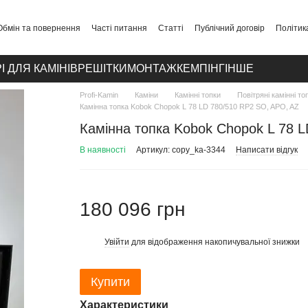
Обмін та повернення
Часті питання
Статті
Публічний договір
Політик
І ДЛЯ КАМІНІВ
РЕШІТКИ
МОНТАЖ
КЕМПІНГ
ІНШЕ
Profi-Kamin
Каміни
Камінні топки
Повітряні камінні то
Камінна топка Kobok Chopok L 78 LD 780/510 RP2 SO, APO, AZ
Камінна топка Kobok Chopok L 78 
В наявності
Артикул: copy_ka-3344
Написати відгук
180 096 грн
Увійти
для відображення накопичувальної знижки
%
Купити
Характеристики